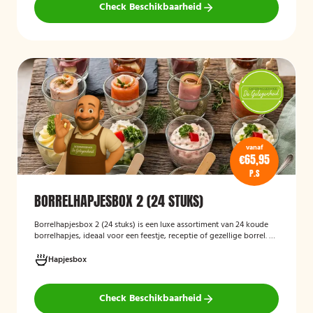
Check Beschikbaarheid
vanaf
€65,95
P.S
BORRELHAPJESBOX 2 (24 STUKS)
Borrelhapjesbox 2 (24 stuks) is een luxe assortiment van 24 koude
borrelhapjes, ideaal voor een feestje, receptie of gezellige borrel. De
box bevat een gevarieerde selectie verfijnde hapjes die kant-en-
klaar worden geleverd, zodat u uw gasten eenvoudig kunt trakteren
Hapjesbox
op een smaakvolle en feestelijke borrelervaring.
Check Beschikbaarheid