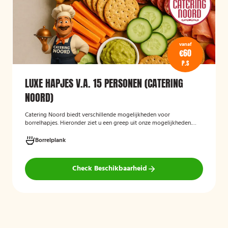
vanaf
€60
P.S
LUXE HAPJES V.A. 15 PERSONEN (CATERING
NOORD)
Catering Noord biedt verschillende mogelijkheden voor
borrelhapjes. Hieronder ziet u een greep uit onze mogelijkheden.
Hapjes verzorgd door Catering Noord voor uw verjaardag,
recepties of een andere gelegenheid.
Borrelplank
Check Beschikbaarheid