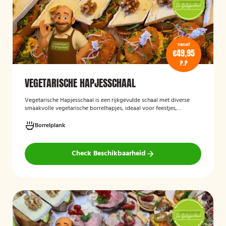
vanaf
€49,95
P.P
VEGETARISCHE HAPJESSCHAAL
Vegetarische Hapjesschaa
l
is een rijkgevulde schaal met diverse
smaakvolle vegetarische borrelhapjes, ideaal voor feestjes,
recepties, vergaderingen en andere bijeenkomsten. De schaal biedt
een gevarieerde selectie van vegetarische lekkernijen die direct
Borrelplank
klaar zijn om te serveren en geschikt zijn voor gasten die bewust of
volledig vegetarisch eten.
Check Beschikbaarheid