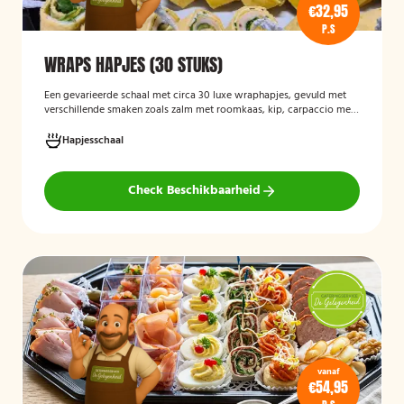
€32,95
P.S
WRAPS HAPJES (30 STUKS)
Een gevarieerde schaal met circa 30 luxe wraphapjes, gevuld met
verschillende smaken zoals zalm met roomkaas, kip, carpaccio met
rucola en pijnboompitten, en hummus met zongedroogde tomaat.
Ideaal als borrelhapje voor feestjes, recepties of zakelijke
Hapjesschaal
bijeenkomsten. De wraps zijn vers bereid en aantrekkelijk
gepresenteerd op een serveerschaal.
Check Beschikbaarheid
vanaf
€54,95