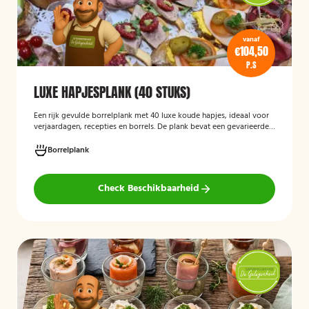
vanaf
€104,50
P.S
LUXE HAPJESPLANK (40 STUKS)
Een rijk gevulde borrelplank met 40 luxe koude hapjes, ideaal voor
verjaardagen, recepties en borrels. De plank bevat een gevarieerde
selectie verfijnde feesthapjes die kant-en-klaar worden geleverd en
stijlvol worden gepresenteerd, zodat je gasten direct kunnen
Borrelplank
genieten.
Check Beschikbaarheid