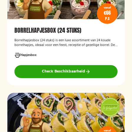
vanaf
€66
P.S
BORRELHAPJESBOX (24 STUKS)
Borrelhapjesbox (24 stuks
)
is een luxe assortiment van 24 koude
borrelhapjes, ideaal voor een feest, receptie of gezellige borrel. De
box bevat onder andere amuses met rauwe ham en meloen,
zalmrolletjes, brie met notenmelange en vitello tonato, verzorgd
Hapjesbox
gepresenteerd en direct klaar om te serveren.
Check Beschikbaarheid
vanaf