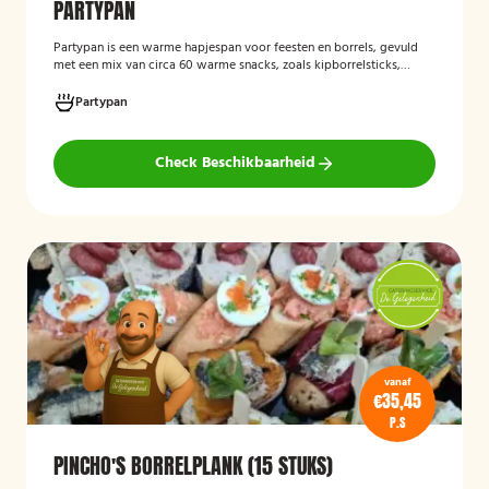
PARTYPAN
Partypan
is een warme hapjespan voor feesten en borrels, gevuld
met een mix van circa 60 warme snacks, zoals kipborrelsticks,
gehaktballetjes en kipspiesjes. De partypan wordt kant-en-klaar
geleverd en hoeft alleen nog verwarmd te worden, waardoor het
Partypan
een eenvoudige en praktische cateringoplossing is voor
verjaardagen, jubilea, bedrijfsfeesten en andere bijeenkomsten.
Check Beschikbaarheid
vanaf
€35,45
P.S
PINCHO'S BORRELPLANK (15 STUKS)