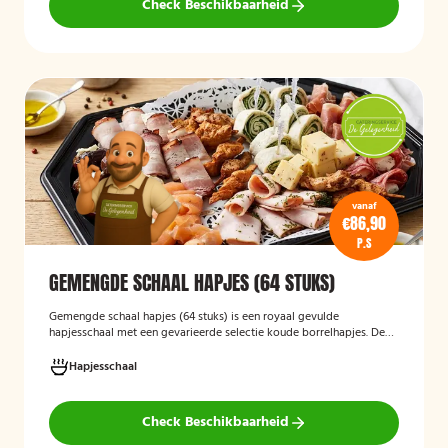
Check Beschikbaarheid
vanaf
€86,90
P.S
GEMENGDE SCHAAL HAPJES (64 STUKS)
Gemengde schaal hapjes (64 stuks)
is een royaal gevulde
hapjesschaal met een gevarieerde selectie koude borrelhapjes. De
schaal biedt voor ieder wat wils en is ideaal voor verjaardagen,
recepties, bedrijfsborrels en andere feestelijke gelegenheden. Met
Hapjesschaal
64 hapjes is deze schaal geschikt om een grotere groep gasten te
voorzien van smakelijke en gevarieerde snacks.
Check Beschikbaarheid