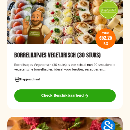
vanaf
€52,25
P.S
BORRELHAPJES VEGETARISCH (30 STUKS)
Borrelhapjes Vegetarisch (30 stuks)
is een schaal met 30 smaakvolle
vegetarische borrelhapjes, ideaal voor feestjes, recepties en
bijeenkomsten. De hapjes zijn vers bereid en bieden een gevarieerde
selectie die geschikt is voor vegetariërs, zodat gasten kunnen
Hapjesschaal
genieten van een feestelijke en veelzijdige borrelervaring.
Check Beschikbaarheid