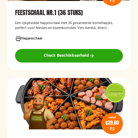
P.S
FEESTSCHAAL NR.1 (36 STUKS)
Een rijkgevulde hapjesschaal met 36 gevarieerde borrelhapjes,
perfect voor feesten en bijeenkomsten. Vers bereid, direct
serveerklaar en geschikt voor diverse gelegenheden.
Hapjesschaal
Check Beschikbaarheid
vanaf
€39,60
P.S