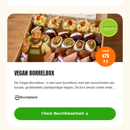
vanaf
€75
P.S
VEGAN BORRELBOX
De
Vegan Borrelbox
is een luxe borrelbox met een assortiment van
koude, grotendeels plantaardige hapjes. De box bevat onder andere
wraps met hummus, pinchos met vegan roomkaas en geroosterde
groenten, crostini’s en andere smaakvolle borrelhapjes die direct
Borrelplank
serveerklaar zijn voor een feest, borrel of bijeenkomst.
Check Beschikbaarheid