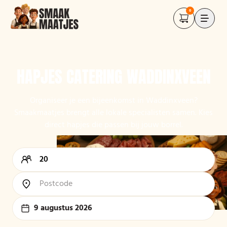
0
HAPJES CATERING WADDINXVEEN
Organiseer je een bijeenkomst in Waddinxveen?
Smaakmaatjes brengt alle lokale specialisten samen. Kies
direct hapjes die passen bij jouw borrel.
9 augustus 2026