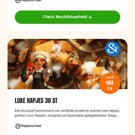
Hapjesschaal
geschikt voor maximaal 6 personen
Check Beschikbaarheid
vanaf
€63
P.S
LUXE HAPJES 30 ST
Een exclusief assortiment van verfijnde koude en warme luxe hapjes,
perfect voor feesten, recepties en bijzondere gelegenheden. Elegant
opgemaakt en rijk aan smaakcombinaties met vis, vlees en verfijnde
garnituren.
Hapjesschaal