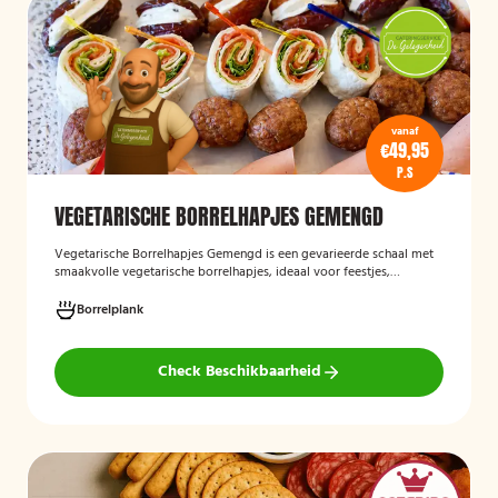
vanaf
€49,95
P.S
VEGETARISCHE BORRELHAPJES GEMENGD
Vegetarische Borrelhapjes Gemengd
is een gevarieerde schaal met
smaakvolle vegetarische borrelhapjes, ideaal voor feestjes,
recepties en borrels. De hapjes worden vers bereid en bieden een
feestelijke mix van vegetarische lekkernijen die geschikt zijn voor
Borrelplank
zowel vegetariërs als andere gasten.
Check Beschikbaarheid