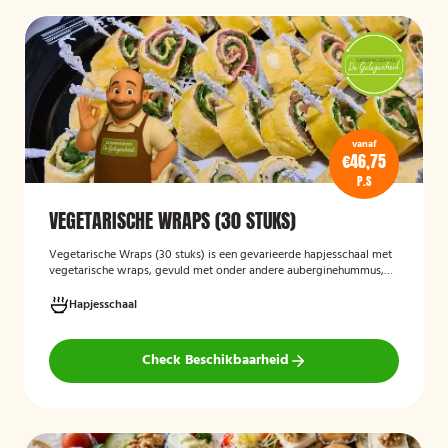
vanaf
€46,75
P.S
VEGETARISCHE WRAPS (30 STUKS)
Vegetarische Wraps (30 stuks)
is een gevarieerde hapjesschaal met
vegetarische wraps, gevuld met onder andere auberginehummus,
feta, gegrilde groenten, noten, guacamole en kidneybonen. Een
smaakvolle en kleurrijke keuze voor borrels, feesten of zakelijke
Hapjesschaal
bijeenkomsten, geschikt voor gasten die vegetarisch eten.
Check Beschikbaarheid