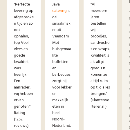
"Perfecte
Java
"Al
levering op
catering
is
meerdere
afgesproke
dé
jaren
n tijd en zo
smaakmak
bestellen
ook
er uit
wij
ophalen,
Veendam.
broodjes,
top Veel
Met
sandwiche
vlees en
huisgemaa
s en wraps.
goede
kte
Kwaliteit is
kwaliteit,
buffetten
als altijd
was
en
goed. En
heerlijk!
barbecues
komen ze
Een
zorgt hij
altijd ruim
aanrader,
voor lekker
op tijd alles
wij hebben
en
brengen."
ervan
makkelijk
(Klantenve
genoten."
eten in
rtellen.nl)
Rating
heel
(1252
Noord-
reviews):
Nederland.