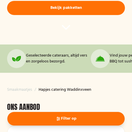
Bekijk pakketten
Geselecteerde cateraars, altijd vers
Vind jouw pe
en zorgeloos bezorgd.
BBQ tot sushi
Smaakmaatjes
/
Hapjes catering Waddinxveen
ONS AANBOD
Filter op