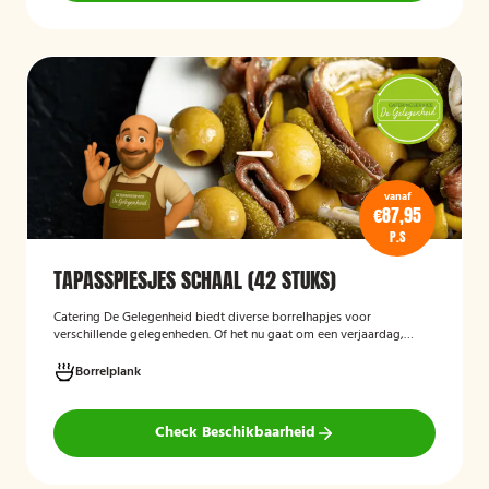
vanaf
€87,95
P.S
TAPASSPIESJES SCHAAL (42 STUKS)
Catering De Gelegenheid biedt diverse borrelhapjes voor
verschillende gelegenheden. Of het nu gaat om een verjaardag,
receptie of andere bijeenkomst, wij verzorgen passende hapjes.
Hieronder ziet u een selectie uit ons aanbod. De tapasspiesjesschaal
Borrelplank
is geschikt voor maximaal 6 personen.
Check Beschikbaarheid