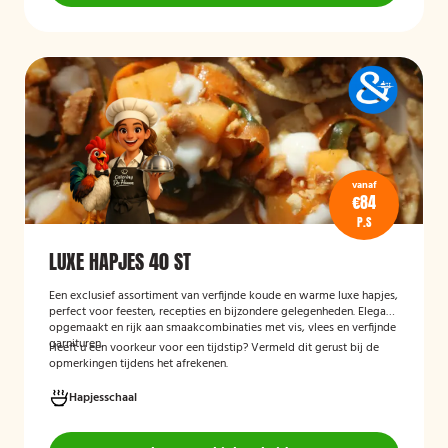
vanaf
€84
P.S
LUXE HAPJES 40 ST
Een exclusief assortiment van verfijnde koude en warme luxe hapjes,
perfect voor feesten, recepties en bijzondere gelegenheden. Elegant
opgemaakt en rijk aan smaakcombinaties met vis, vlees en verfijnde
garnituren.
Heeft u een voorkeur voor een tijdstip? Vermeld dit gerust bij de
opmerkingen tijdens het afrekenen.
Hapjesschaal