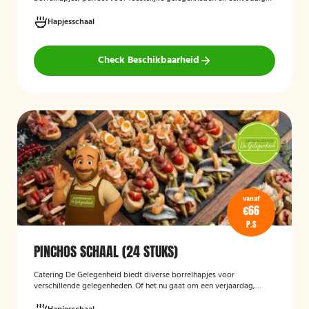
thuis of op locatie geserveerd.
Hapjesschaal
Check Beschikbaarheid
vanaf
€66
P.S
PINCHOS SCHAAL (24 STUKS)
Catering De Gelegenheid biedt diverse borrelhapjes voor
verschillende gelegenheden. Of het nu gaat om een verjaardag,
receptie of andere bijeenkomst, wij verzorgen passende hapjes.
Hieronder ziet u een selectie uit ons aanbod. De Poncho's schaal is