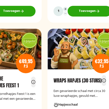
en direct klaar om te
diverse gelegenheden.
Toevoegen
Toevoegen
€49,95
€32,95
P.S
P.S
HE
WRAPS HAPJES (30 STUKS)
ES FEEST 1
Een gevarieerde schaal met circa 30
rrelhapjes Feest 1
is een
luxe wraphapjes, gevuld met
aal met een gevarieerde
verschillende smaken zoals zalm met
vegetarische
Hapjesschaal
roomkaas, kip, carpaccio met rucola e
deaal voor verjaardagen,