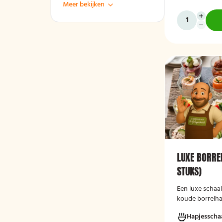
Meer bekijken
LUXE BORRE
STUKS)
Een luxe schaa
koude borrelhap
feestelijke gel
Hapjesscha
Vers bereid, re