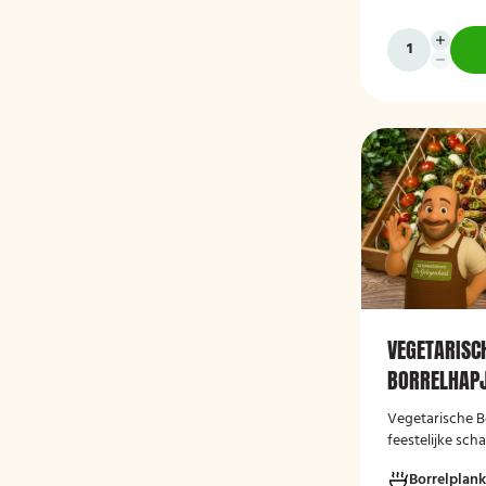
gepresenteerd 
serveren.
VEGETARISC
BORRELHAPJ
Vegetarische Bo
feestelijke sch
selectie verse 
Borrelplank
borrelhapjes, i