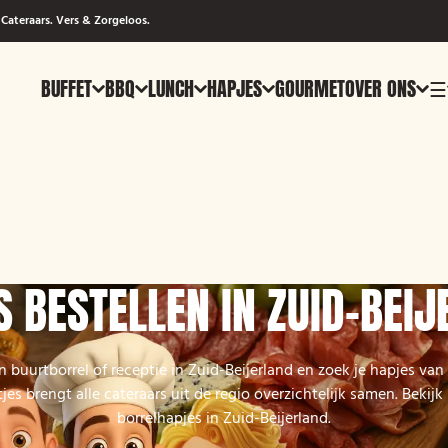
Cateraars. Vers & Zorgeloos.
BUFFET
BBQ
LUNCH
HAPJES
GOURMET
OVER ONS
☰
 BESTELLEN IN ZUID-BEI
n buurtborrel of receptie in Zuid-Beijerland en zoek je hapjes van
s brengt alle cateraars uit de regio overzichtelijk samen. Bekij
borrelhapjes in Zuid-Beijerland.