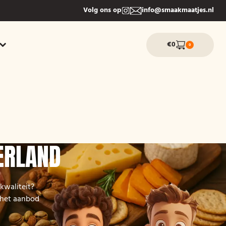
Volg ons op
info@smaakmaatjes.nl
€0
0
JERLAND
 kwaliteit?
k het aanbod