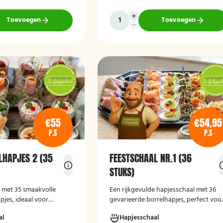
hapjes. Hieronder ziet u een selectie ui
ons aanbod. De Poncho's schaal is
Toevoegen
Toevoegen
geschikt voor maximaal 6 personen
€55
€54,95
P.S
P.S
LHAPJES 2 (35
FEESTSCHAAL NR.1 (36
STUKS)
l met 35 smaakvolle
Een rijkgevulde hapjesschaal met 36
jes, ideaal voor
gevarieerde borrelhapjes, perfect voo
egenheden en borrels.
feesten en bijeenkomsten. Vers bereid
al
Hapjesschaal
presentatief
direct serveerklaar en geschikt voor