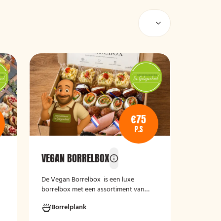
€75
P.S
VEGAN BORRELBOX
e
De
Vegan Borrelbox
is een luxe
borrelbox met een assortiment van
koude, grotendeels plantaardige
Borrelplank
hapjes. De box bevat onder andere
wraps met hummus, pinchos met