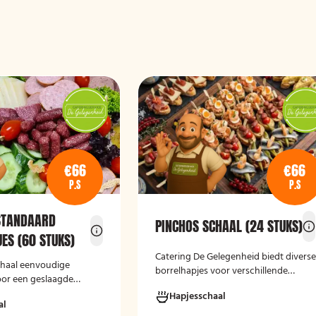
€66
€66
P.S
P.S
STANDAARD
PINCHOS SCHAAL (24 STUKS)
ES (60 STUKS)
Catering De Gelegenheid biedt divers
schaal eenvoudige
borrelhapjes voor verschillende
oor een geslaagde
gelegenheden. Of het nu gaat om een
Hapjesschaal
verjaardag, receptie of andere
al
bijeenkomst, wij verzorgen passende