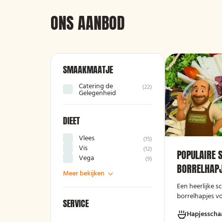
ONS AANBOD
SMAAKMAATJE
Catering de
(
22
)
Gelegenheid
DIEET
Vlees
(
15
)
Vis
(
12
)
POPULAIRE 
Vega
(
9
)
BORRELHAPJ
Meer bekijken
Een heerlijke 
borrelhapjes v
SERVICE
avond!
Hapjesscha