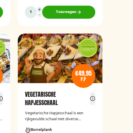
t
vegan roomkaas en geroosterde
groenten, crostini’s en andere
Toevoegen
smaakvolle borrelhapjes die direct
serveerklaar zijn voor een feest, borrel
of bijeenkomst.
€49,95
P.P
VEGETARISCHE
HAPJESSCHAAL
Vegetarische Hapjesschaa
l
is een
r
rijkgevulde schaal met diverse
,
smaakvolle vegetarische borrelhapjes,
Borrelplank
ideaal voor feestjes, recepties,