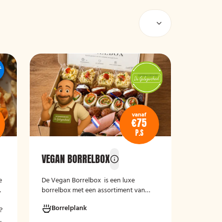
vanaf
€75
P.S
VEGAN BORRELBOX
e
De
Vegan Borrelbox
is een luxe
borrelbox met een assortiment van
koude, grotendeels plantaardige
Borrelplank
?
hapjes. De box bevat onder andere
n
wraps met hummus, pinchos met