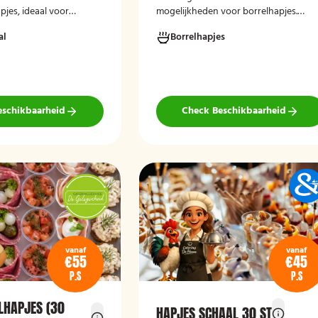
jes, ideaal voor
mogelijkheden voor borrelhapjes.
egenheden en borrels.
Hieronder ziet u een greep uit onze
al
Borrelhapjes
presentatief
mogelijkheden. Hapjes verzorgd door
en direct klaar om te
Catering Noord voor uw verjaardag,
recepties of een andere gelegenheid.
eschikbaarheid
Check Beschikbaarheid
vanaf
vanaf
€55
€45
P.S
P.S
LHAPJES (30
HAPJES SCHAAL 30 ST