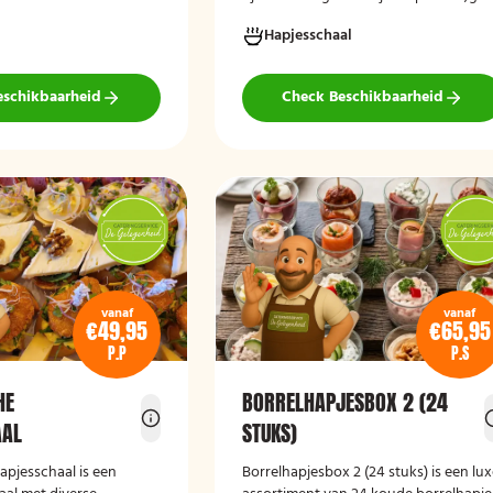
vlees en verfijnde garnituren.
tijdens het afrekenen.
Hapjesschaal
eschikbaarheid
Check Beschikbaarheid
vanaf
vanaf
€49,95
€65,95
P.P
P.S
HE
BORRELHAPJESBOX 2 (24
AAL
STUKS)
Hapjesschaa
l
is een
Borrelhapjesbox 2 (24 stuks) is een lu