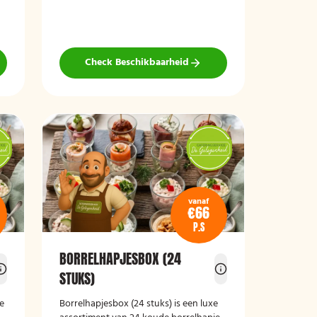
vegan roomkaas en geroosterde
groenten, crostini’s en andere
smaakvolle borrelhapjes die direct
serveerklaar zijn voor een feest, borrel
Check Beschikbaarheid
of bijeenkomst.
vanaf
€66
P.S
BORRELHAPJESBOX (24
STUKS)
xe
Borrelhapjesbox (24 stuks
)
is een luxe