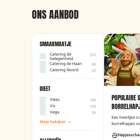
ONS AANBOD
SMAAKMAATJE
Catering de
(
22
)
Gelegenheid
Catering de Haan
(
6
)
Catering Noord
(
2
)
DIEET
POPULAIRE 
Vlees
(
19
)
BORRELHAPJ
Vis
(
14
)
Vega
(
9
)
Een heerlijke 
Meer bekijken
borrelhapjes v
avond!
Hapjesscha