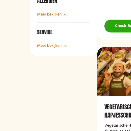
ALLERGIËN
Meer bekijken
Check B
SERVICE
Meer bekijken
VEGETARISC
HAPJESSCH
Vegetarische 