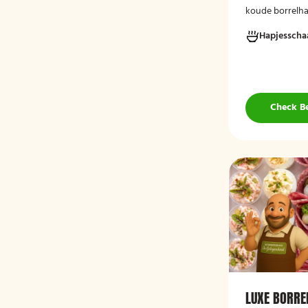
koude borrelhap
feestelijke gel
Hapjesscha
Vers bereid, re
gepresenteerd 
serveren.
Check B
LUXE BORRE