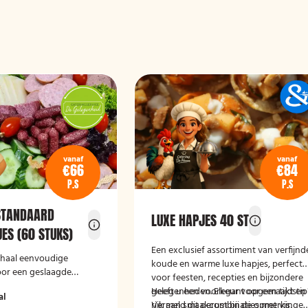
vanaf
vanaf
€66
€84
P.S
P.S
STANDAARD
LUXE HAPJES 40 ST
ES (60 STUKS)
Een exclusief assortiment van verfijnd
schaal eenvoudige
koude en warme luxe hapjes, perfect
oor een geslaagde
voor feesten, recepties en bijzondere
gelegenheden. Elegant opgemaakt en
Heeft u een voorkeur voor een tijdstip
al
rijk aan smaakcombinaties met vis,
Vermeld dit gerust bij de opmerkinge