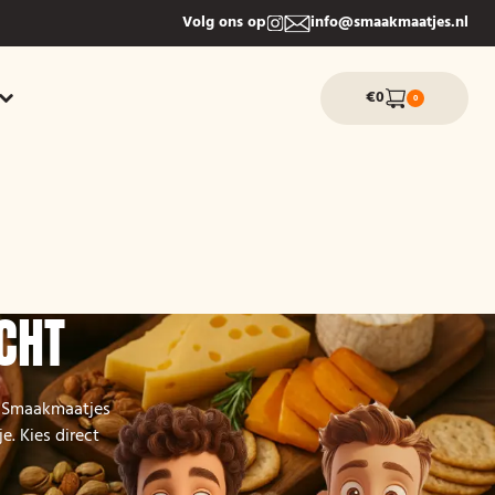
Volg ons op
info@smaakmaatjes.nl
€0
0
CHT
ij Smaakmaatjes
e. Kies direct