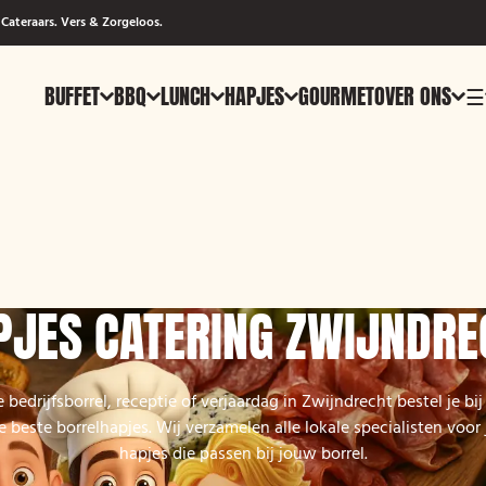
Cateraars. Vers & Zorgeloos.
BUFFET
BBQ
LUNCH
HAPJES
GOURMET
OVER ONS
☰
PJES CATERING ZWIJNDRE
 bedrijfsborrel, receptie of verjaardag in Zwijndrecht bestel je b
 beste borrelhapjes. Wij verzamelen alle lokale specialisten voor j
hapjes die passen bij jouw borrel.