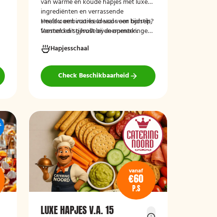
van warme en koude hapjes met luxe
ingrediënten en verrassende
smaakcombinaties. Ideaal voor borrels,
Heeft u een voorkeur voor een tijdstip?
feesten en stijlvolle evenementen.
Vermeld dit gerust bij de opmerkingen
tijdens het afrekenen.
Hapjesschaal
Check Beschikbaarheid
vanaf
€60
P.S
LUXE HAPJES V.A. 15