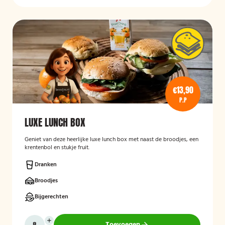
€13,90
P.P
LUXE LUNCH BOX
Geniet van deze heerlijke luxe lunch box met naast de broodjes, een
krentenbol en stukje fruit.
Dranken
Broodjes
Bijgerechten
Toevoegen