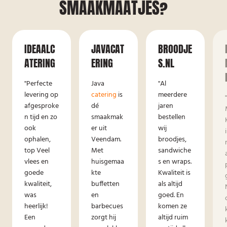
SMAAKMAATJES?
IDEAALC
JAVACAT
BROODJE
ATERING
ERING
S.NL
"Perfecte
Java
"Al
levering op
catering
is
meerdere
afgesproke
dé
jaren
n tijd en zo
smaakmak
bestellen
ook
er uit
wij
ophalen,
Veendam.
broodjes,
top Veel
Met
sandwiche
vlees en
huisgemaa
s en wraps.
goede
kte
Kwaliteit is
kwaliteit,
buffetten
als altijd
was
en
goed. En
heerlijk!
barbecues
komen ze
Een
zorgt hij
altijd ruim