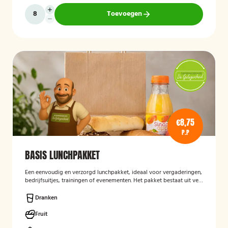
Toevoegen
€8,75
P.P
BASIS LUNCHPAKKET
Een eenvoudig en verzorgd lunchpakket, ideaal voor vergaderingen,
bedrijfsuitjes, trainingen of evenementen. Het pakket bestaat uit vers
bereide lunchproducten en is bedoeld als praktische, smakelijke
lunch voor onderweg of op locatie.
Dranken
Fruit