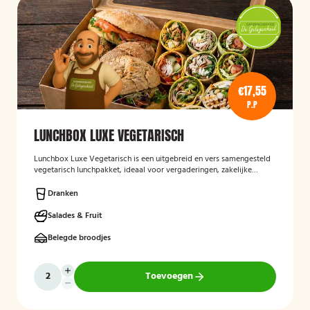
€17,55
P.P
LUNCHBOX LUXE VEGETARISCH
Lunchbox Luxe Vegetarisch
is een uitgebreid en vers samengesteld
vegetarisch lunchpakket, ideaal voor vergaderingen, zakelijke
bijeenkomsten en evenementen. De lunchbox bevat een gevarieerde
selectie van luxe broodjes, wraps en andere vegetarische
Dranken
lekkernijen, zorgvuldig bereid met verse ingrediënten en
aantrekkelijk gepresenteerd. Ook kan rekening worden gehouden
Salades & Fruit
met specifieke dieetwensen en allergieën.
Belegde broodjes
Toevoegen