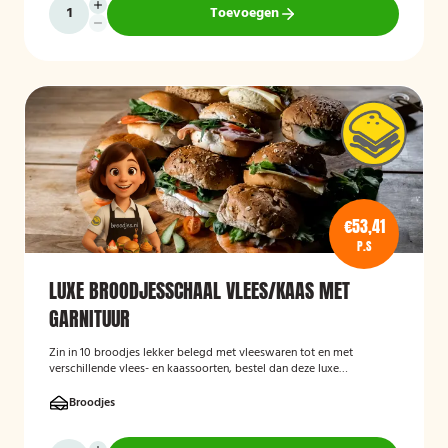
Toevoegen
€53,41
P.S
LUXE BROODJESSCHAAL VLEES/KAAS MET
GARNITUUR
Zin in 10 broodjes lekker belegd met vleeswaren tot en met
verschillende vlees- en kaassoorten, bestel dan deze luxe
broodschaal 10 stuks!
Broodjes