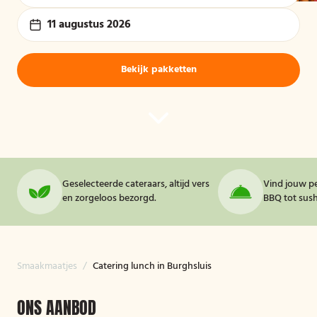
11 augustus 2026
Bekijk pakketten
Geselecteerde cateraars, altijd vers
Vind jouw pe
en zorgeloos bezorgd.
BBQ tot sushi
Smaakmaatjes
/
Catering lunch in Burghsluis
ONS AANBOD