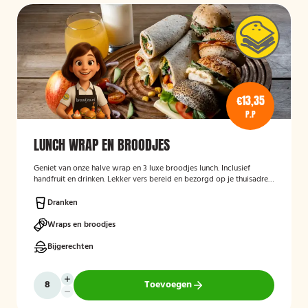
€13,35
P.P
LUNCH WRAP EN BROODJES
Geniet van onze halve wrap en 3 luxe broodjes lunch. Inclusief
handfruit en drinken. Lekker vers bereid en bezorgd op je thuisadres
of op kantoor. Smakelijk!
Dranken
Wraps en broodjes
Bijgerechten
Toevoegen