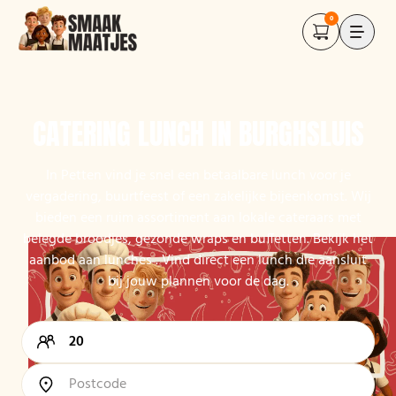
0
CATERING LUNCH IN BURGHSLUIS
In Petten vind je snel een betaalbare lunch voor je
vergadering, buurtfeest of een zakelijke bijeenkomst. Wij
bieden een ruim assortiment aan lokale cateraars met
belegde broodjes, gezonde wraps en buffetten. Bekijk het
aanbod aan lunches . Vind direct een lunch die aansluit
bij jouw plannen voor de dag.