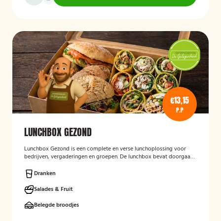
€13,15
P.P
LUNCHBOX GEZOND
Lunchbox Gezond
is een complete en verse lunchoplossing voor
bedrijven, vergaderingen en groepen. De lunchbox bevat doorgaans
een gevarieerde selectie van vers belegde broodjes, wraps, salades,
fruit en andere gezonde producten, waarbij rekening kan worden
Dranken
gehouden met dieetwensen en allergieën. De focus ligt op een
smaakvolle, voedzame en verzorgd gepresenteerde lunch die
Salades & Fruit
eenvoudig op locatie wordt bezorgd.
Belegde broodjes