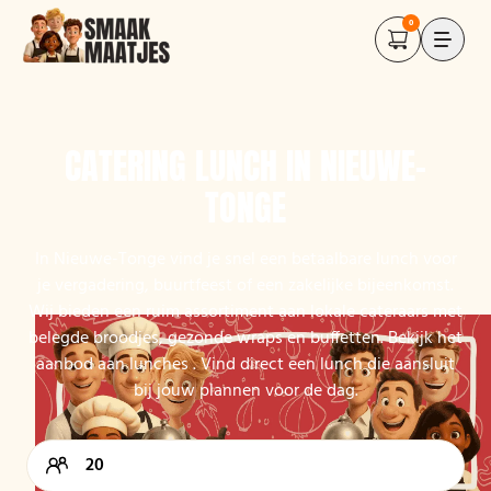
0
CATERING LUNCH IN NIEUWE-
TONGE
In Nieuwe-Tonge vind je snel een betaalbare lunch voor
je vergadering, buurtfeest of een zakelijke bijeenkomst.
Wij bieden een ruim assortiment aan lokale cateraars met
belegde broodjes, gezonde wraps en buffetten. Bekijk het
aanbod aan lunches . Vind direct een lunch die aansluit
bij jouw plannen voor de dag.