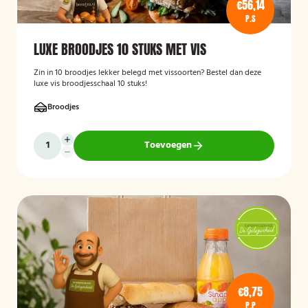
€56,14
P.S
LUXE BROODJES 10 STUKS MET VIS
Zin in 10 broodjes lekker belegd met vissoorten? Bestel dan deze
luxe vis broodjesschaal 10 stuks!
Broodjes
Toevoegen
€8,75
P.P