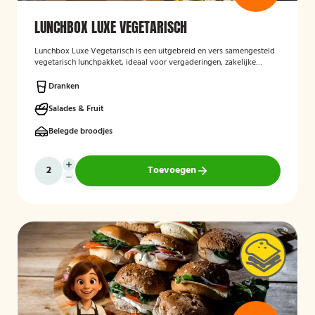
LUNCHBOX LUXE VEGETARISCH
Lunchbox Luxe Vegetarisch
is een uitgebreid en vers samengesteld
vegetarisch lunchpakket, ideaal voor vergaderingen, zakelijke
bijeenkomsten en evenementen. De lunchbox bevat een gevarieerde
selectie van luxe broodjes, wraps en andere vegetarische
Dranken
lekkernijen, zorgvuldig bereid met verse ingrediënten en
aantrekkelijk gepresenteerd. Ook kan rekening worden gehouden
Salades & Fruit
met specifieke dieetwensen en allergieën.
Belegde broodjes
Toevoegen