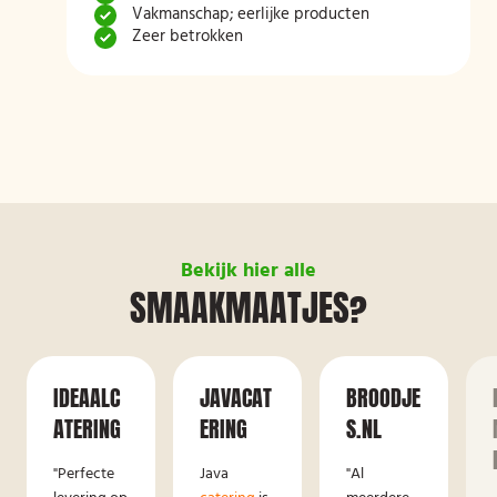
Vakmanschap; eerlijke producten
Zeer betrokken
Bekijk hier alle
SMAAKMAATJES?
IDEAALC
JAVACAT
BROODJE
ATERING
ERING
S.NL
"Perfecte
Java
"Al