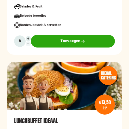
Salades & Fruit
Belegde broodjes
Borden, bestek & servetten
Toevoegen
€13,50
P.P
LUNCHBUFFET IDEAAL