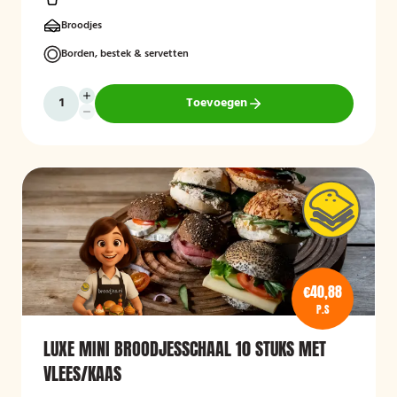
Broodjes
Borden, bestek & servetten
Toevoegen
€40,88
P.S
LUXE MINI BROODJESSCHAAL 10 STUKS MET
VLEES/KAAS