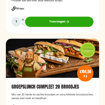
Probeer dan een keer deze heerlijke wraps.
Wraps
Toevoegen
€104,50
P.S
GROEPSLUNCH COMPLEET 20 BROODJES
Mix van 20 harde en zachte broodjes en verschillende broodsoorten,
samen met melk en handfruit.