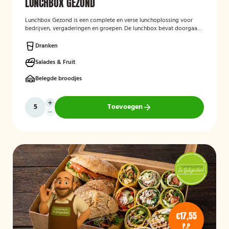
LUNCHBOX GEZOND
Lunchbox Gezond
is een complete en verse lunchoplossing voor
bedrijven, vergaderingen en groepen. De lunchbox bevat doorgaans
een gevarieerde selectie van vers belegde broodjes, wraps, salades,
fruit en andere gezonde producten, waarbij rekening kan worden
Dranken
gehouden met dieetwensen en allergieën. De focus ligt op een
smaakvolle, voedzame en verzorgd gepresenteerde lunch die
Salades & Fruit
eenvoudig op locatie wordt bezorgd.
Belegde broodjes
Toevoegen
€17,55
P.P