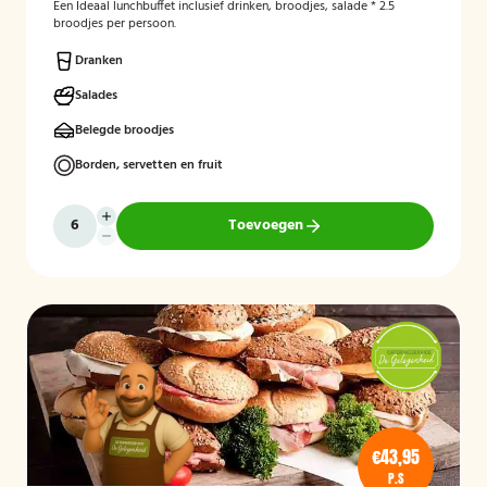
Een Ideaal lunchbuffet inclusief drinken, broodjes, salade * 2.5
broodjes per persoon.
Dranken
Salades
Belegde broodjes
Borden, servetten en fruit
Toevoegen
€43,95
P.S