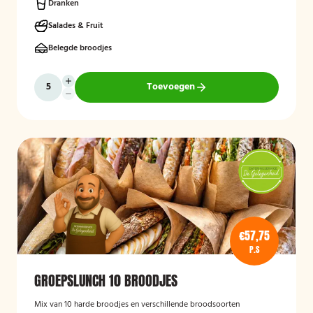
bijeenkomsten, vergaderingen en groepslunches en staat bekend
Dranken
om de verse ingrediënten, verzorgde presentatie en de mogelijkheid
om rekening te houden met dieetwensen zoals vegetarisch,
Salades & Fruit
veganistisch of halal.
Belegde broodjes
Toevoegen
€57,75
P.S
GROEPSLUNCH 10 BROODJES
Mix van 10 harde broodjes en verschillende broodsoorten