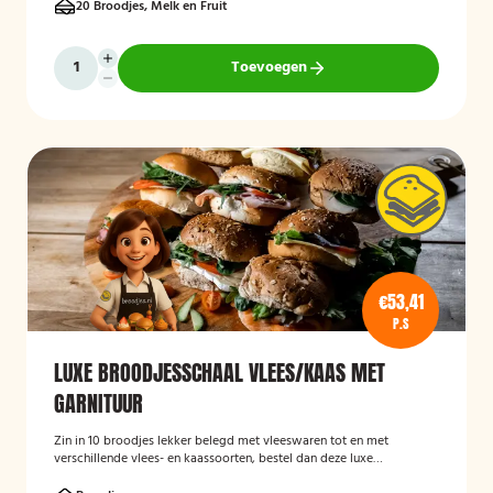
20 Broodjes, Melk en Fruit
Toevoegen
€53,41
P.S
LUXE BROODJESSCHAAL VLEES/KAAS MET
GARNITUUR
Zin in 10 broodjes lekker belegd met vleeswaren tot en met
verschillende vlees- en kaassoorten, bestel dan deze luxe
broodschaal 10 stuks!