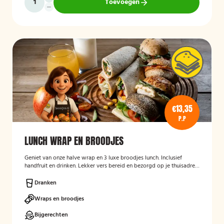
Toevoegen
€13,35
P.P
LUNCH WRAP EN BROODJES
Geniet van onze halve wrap en 3 luxe broodjes lunch. Inclusief
handfruit en drinken. Lekker vers bereid en bezorgd op je thuisadres
of op kantoor. Smakelijk!
Dranken
Wraps en broodjes
Bijgerechten