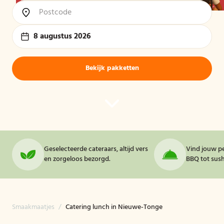
8 augustus 2026
Bekijk pakketten
Geselecteerde cateraars, altijd vers
Vind jouw pe
en zorgeloos bezorgd.
BBQ tot sushi
Smaakmaatjes
/
Catering lunch in Nieuwe-Tonge