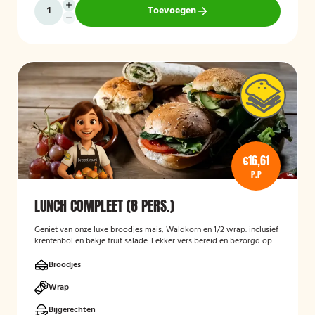
Toevoegen
€16,61
P.P
LUNCH COMPLEET (8 PERS.)
Geniet van onze luxe broodjes mais, Waldkorn en 1/2 wrap. inclusief
krentenbol en bakje fruit salade. Lekker vers bereid en bezorgd op je
thuisadres of op kantoor. Smakelijk!
Broodjes
Wrap
Bijgerechten