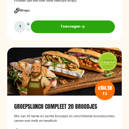
Probeer dan een keer deze heerlijke wraps.
Wraps
Toevoegen
€104,50
P.S
GROEPSLUNCH COMPLEET 20 BROODJES
Mix van 20 harde en zachte broodjes en verschillende broodsoorten,
samen met melk en handfruit.