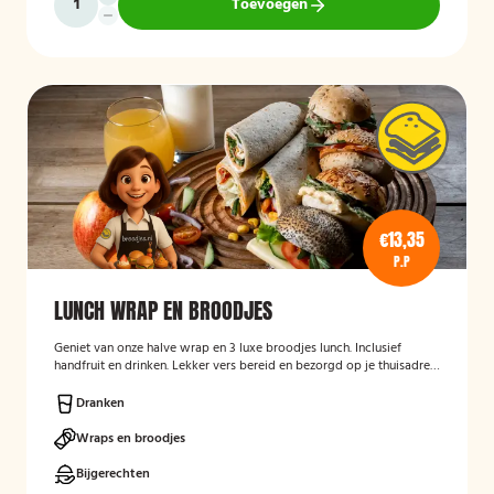
Toevoegen
€13,35
P.P
LUNCH WRAP EN BROODJES
Geniet van onze halve wrap en 3 luxe broodjes lunch. Inclusief
handfruit en drinken. Lekker vers bereid en bezorgd op je thuisadres
of op kantoor. Smakelijk!
Dranken
Wraps en broodjes
Bijgerechten