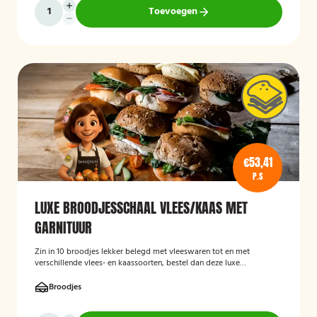
Toevoegen
€53,41
P.S
LUXE BROODJESSCHAAL VLEES/KAAS MET
GARNITUUR
Zin in 10 broodjes lekker belegd met vleeswaren tot en met
verschillende vlees- en kaassoorten, bestel dan deze luxe
broodschaal 10 stuks!
Broodjes