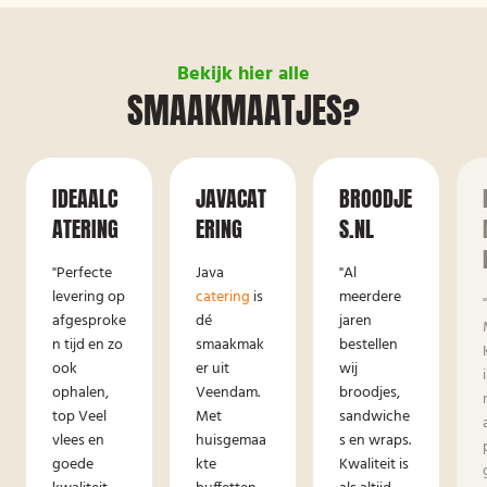
Bekijk hier alle
SMAAKMAATJES?
IDEAALC
JAVACAT
BROODJE
ATERING
ERING
S.NL
"Perfecte
Java
"Al
levering op
catering
is
meerdere
afgesproke
dé
jaren
n tijd en zo
smaakmak
bestellen
ook
er uit
wij
ophalen,
Veendam.
broodjes,
top Veel
Met
sandwiche
vlees en
huisgemaa
s en wraps.
goede
kte
Kwaliteit is