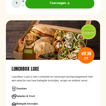
Toevoegen
€17,55
P.P
LUNCHBOX LUXE
Lunchbox Luxe is een compleet en verzorgd luncharrangement met
een selectie van luxe belegde broodjes, wraps en andere verse
lunchproducten. De lunchbox is geschikt voor zakelijke
bijeenkomsten, vergaderingen en groepslunches en staat bekend
Dranken
om de verse ingrediënten, verzorgde presentatie en de mogelijkheid
om rekening te houden met dieetwensen zoals vegetarisch,
Salades & Fruit
veganistisch of halal.
Belegde broodjes