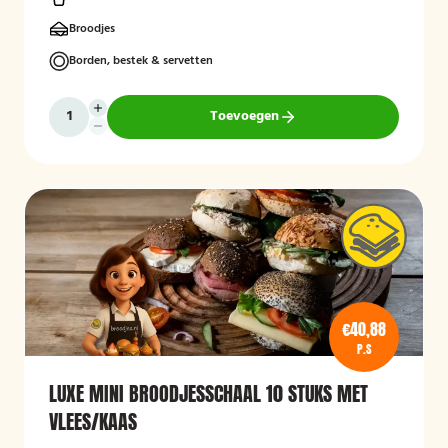
Broodjes
Borden, bestek & servetten
Toevoegen
€40,88
P.S
LUXE MINI BROODJESSCHAAL 10 STUKS MET
VLEES/KAAS