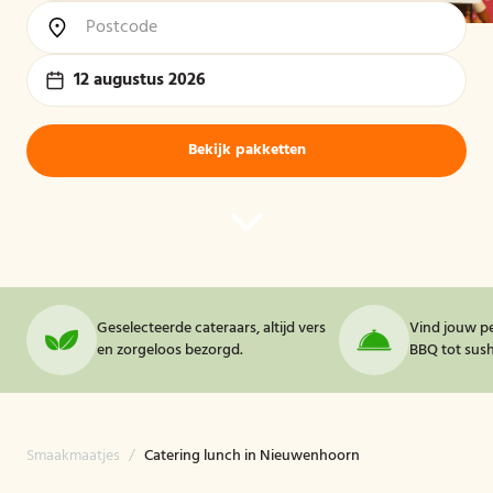
12 augustus 2026
Bekijk pakketten
Geselecteerde cateraars, altijd vers
Vind jouw pe
en zorgeloos bezorgd.
BBQ tot sushi
Smaakmaatjes
/
Catering lunch in Nieuwenhoorn