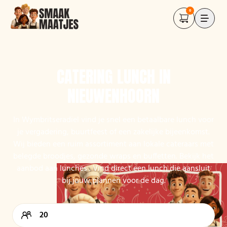
0
CATERING LUNCH IN
NIEUWENHOORN
In Wymbritseradiel vind je snel een betaalbare lunch voor
je vergadering, buurtfeest of een zakelijke bijeenkomst.
Wij bieden een ruim assortiment aan lokale cateraars met
belegde broodjes, gezonde wraps en buffetten. Bekijk het
aanbod aan lunches . Vind direct een lunch die aansluit
bij jouw plannen voor de dag.