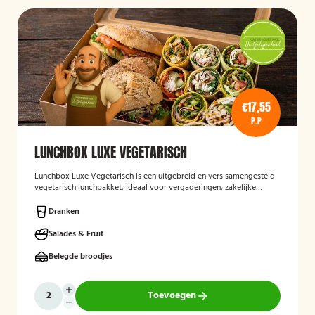
€17,55
P.P
LUNCHBOX LUXE VEGETARISCH
Lunchbox Luxe Vegetarisch
is een uitgebreid en vers samengesteld
vegetarisch lunchpakket, ideaal voor vergaderingen, zakelijke
bijeenkomsten en evenementen. De lunchbox bevat een gevarieerde
selectie van luxe broodjes, wraps en andere vegetarische
Dranken
lekkernijen, zorgvuldig bereid met verse ingrediënten en
aantrekkelijk gepresenteerd. Ook kan rekening worden gehouden
Salades & Fruit
met specifieke dieetwensen en allergieën.
Belegde broodjes
Toevoegen