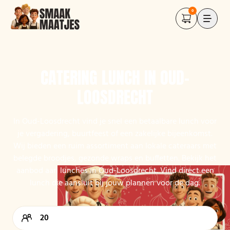
0
CATERING LUNCH IN OUD-
LOOSDRECHT
In Oud-Loosdrecht vind je snel een betaalbare lunch voor
je vergadering, buurtfeest of een zakelijke bijeenkomst.
Wij bieden een ruim assortiment aan lokale cateraars met
belegde broodjes, gezonde wraps en buffetten. Bekijk het
aanbod aan lunches in Oud-Loosdrecht. Vind direct een
lunch die aansluit bij jouw plannen voor de dag.