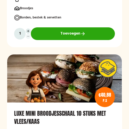
Broodjes
Borden, bestek & servetten
Toevoegen
€40,88
P.S
LUXE MINI BROODJESSCHAAL 10 STUKS MET
VLEES/KAAS