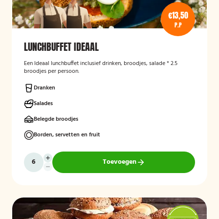
€13,50
P.P
LUNCHBUFFET IDEAAL
Een Ideaal lunchbuffet inclusief drinken, broodjes, salade * 2.5
broodjes per persoon.
Dranken
Salades
Belegde broodjes
Borden, servetten en fruit
Toevoegen