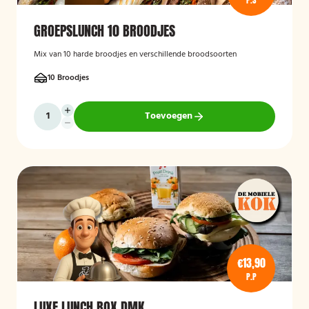
P.S
GROEPSLUNCH 10 BROODJES
Mix van 10 harde broodjes en verschillende broodsoorten
10 Broodjes
Toevoegen
€13,90
P.P
LUXE LUNCH BOX DMK