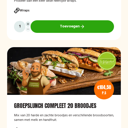
Probeer dan een keer deze heerlijke wraps.
Wraps
Toevoegen
€104,50
P.S
GROEPSLUNCH COMPLEET 20 BROODJES
Mix van 20 harde en zachte broodjes en verschillende broodsoorten,
samen met melk en handfruit.