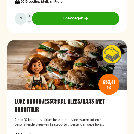
20 Broodjes, Melk en Fruit
Toevoegen
€53,41
P.S
LUXE BROODJESSCHAAL VLEES/KAAS MET
GARNITUUR
Zin in 10 broodjes lekker belegd met vleeswaren tot en met
verschillende vlees- en kaassoorten, bestel dan deze luxe
broodschaal 10 stuks!