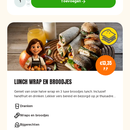
Toevoegen
€13,35
P.P
LUNCH WRAP EN BROODJES
Geniet van onze halve wrap en 3 luxe broodjes lunch. Inclusief
handfruit en drinken. Lekker vers bereid en bezorgd op je thuisadres
of op kantoor. Smakelijk!
Dranken
Wraps en broodjes
Bijgerechten