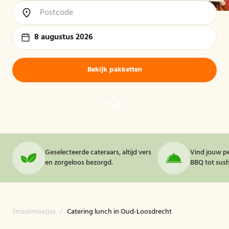
8 augustus 2026
Bekijk pakketten
Geselecteerde cateraars, altijd vers
Vind jouw pe
en zorgeloos bezorgd.
BBQ tot sushi
Smaakmaatjes
/
Catering lunch in Oud-Loosdrecht