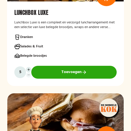
LUNCHBOX LUXE
Lunchbox Luxe is een compleet en verzorgd luncharrangement met
een selectie van luxe belegde broodjes, wraps en andere verse
lunchproducten. De lunchbox is geschikt voor zakelijke
bijeenkomsten, vergaderingen en groepslunches en staat bekend
Dranken
om de verse ingrediënten, verzorgde presentatie en de mogelijkheid
om rekening te houden met dieetwensen zoals vegetarisch,
Salades & Fruit
veganistisch of halal.
Belegde broodjes
Toevoegen