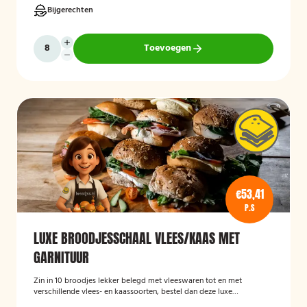
Bijgerechten
Toevoegen
€53,41
P.S
LUXE BROODJESSCHAAL VLEES/KAAS MET
GARNITUUR
Zin in 10 broodjes lekker belegd met vleeswaren tot en met
verschillende vlees- en kaassoorten, bestel dan deze luxe
broodschaal 10 stuks!