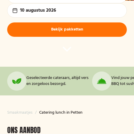
10 augustus 2026
Bekijk pakketten
Geselecteerde cateraars, altijd vers
Vind jouw pe
en zorgeloos bezorgd.
BBQ tot sushi
Smaakmaatjes
/
Catering lunch in Petten
ONS AANBOD