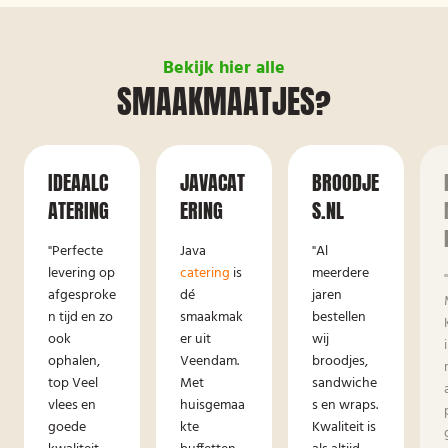
Bekijk hier alle
SMAAKMAATJES?
IDEAALC
JAVACAT
BROODJE
ATERING
ERING
S.NL
"Perfecte
Java
"Al
levering op
catering
is
meerdere
afgesproke
dé
jaren
n tijd en zo
smaakmak
bestellen
ook
er uit
wij
ophalen,
Veendam.
broodjes,
top Veel
Met
sandwiche
vlees en
huisgemaa
s en wraps.
goede
kte
Kwaliteit is