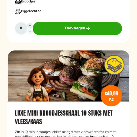
Broodjes
Bijgerechten
Toevoegen
€40,88
P.S
LUXE MINI BROODJESSCHAAL 10 STUKS MET
VLEES/KAAS
Zin in 10 mini broodjes lekker belegd met vleeswaren tot en met