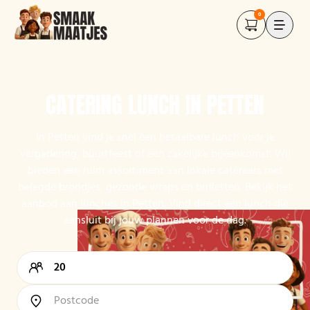
0
CATERING LUNCH IN PETTEN
In Petten vind je snel een betaalbare lunch voor je
vergadering, buurtfeest of een zakelijke bijeenkomst. Wij
bieden een ruim assortiment aan lokale cateraars met
belegde broodjes, gezonde wraps en buffetten. Bekijk het
aanbod aan lunches in Petten. Vind direct een lunch die
aansluit bij jouw plannen voor de dag.