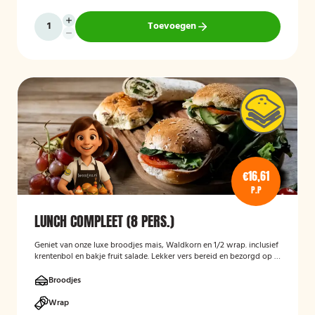
Toevoegen
€16,61
P.P
LUNCH COMPLEET (8 PERS.)
Geniet van onze luxe broodjes mais, Waldkorn en 1/2 wrap. inclusief
krentenbol en bakje fruit salade. Lekker vers bereid en bezorgd op je
thuisadres of op kantoor. Smakelijk!
Broodjes
Wrap