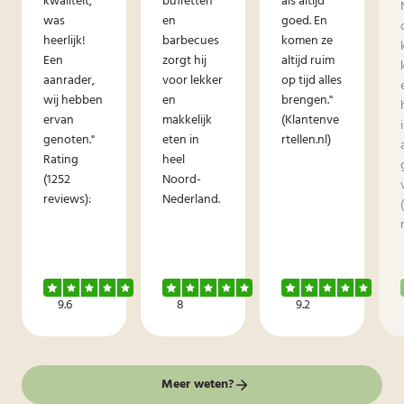
kwaliteit,
buffetten
als altijd
was
en
goed. En
heerlijk!
barbecues
komen ze
Een
zorgt hij
altijd ruim
aanrader,
voor lekker
op tijd alles
wij hebben
en
brengen."
ervan
makkelijk
(Klantenve
genoten."
eten in
rtellen.nl)
Rating
heel
(1252
Noord-
reviews):
Nederland.
9.6
8
9.2
Meer weten?