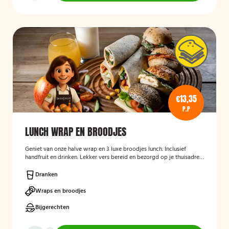
€13,35
P.P
LUNCH WRAP EN BROODJES
Geniet van onze halve wrap en 3 luxe broodjes lunch. Inclusief
handfruit en drinken. Lekker vers bereid en bezorgd op je thuisadres
of op kantoor. Smakelijk!
Dranken
Wraps en broodjes
Bijgerechten