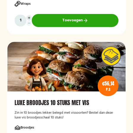
Wraps
Toevoegen
€56,14
P.S
LUXE BROODJES 10 STUKS MET VIS
Zin in 10 broodjes lekker belegd met vissoorten? Bestel dan deze
luxe vis broodjesschaal 10 stuks!
Broodjes