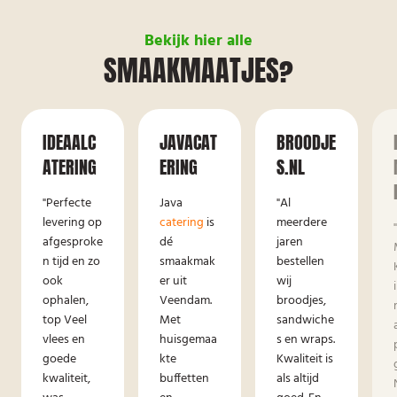
Bekijk hier alle
SMAAKMAATJES?
IDEAALC
JAVACAT
BROODJE
ATERING
ERING
S.NL
"Perfecte
Java
"Al
levering op
catering
is
meerdere
afgesproke
dé
jaren
n tijd en zo
smaakmak
bestellen
ook
er uit
wij
ophalen,
Veendam.
broodjes,
top Veel
Met
sandwiche
vlees en
huisgemaa
s en wraps.
goede
kte
Kwaliteit is
kwaliteit,
buffetten
als altijd