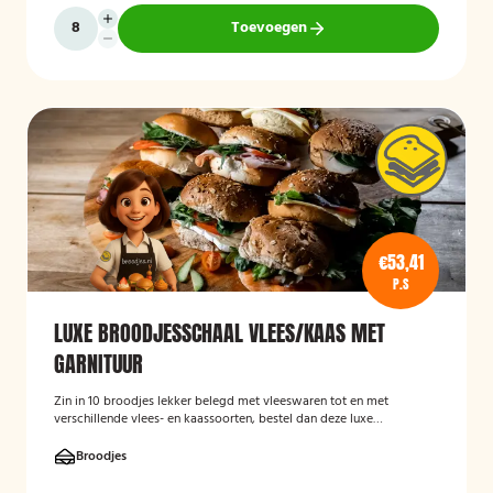
Toevoegen
€53,41
P.S
LUXE BROODJESSCHAAL VLEES/KAAS MET
GARNITUUR
Zin in 10 broodjes lekker belegd met vleeswaren tot en met
verschillende vlees- en kaassoorten, bestel dan deze luxe
broodschaal 10 stuks!
Broodjes