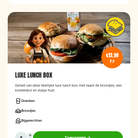
€13,90
P.P
LUXE LUNCH BOX
Geniet van deze heerlijke luxe lunch box met naast de broodjes, een
krentenbol en stukje fruit.
Dranken
Broodjes
Bijgerechten
Toevoegen