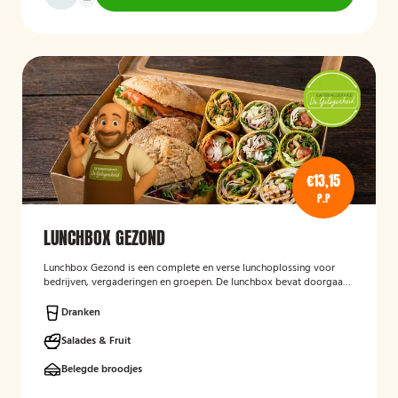
€13,15
P.P
LUNCHBOX GEZOND
Lunchbox Gezond
is een complete en verse lunchoplossing voor
bedrijven, vergaderingen en groepen. De lunchbox bevat doorgaans
een gevarieerde selectie van vers belegde broodjes, wraps, salades,
fruit en andere gezonde producten, waarbij rekening kan worden
Dranken
gehouden met dieetwensen en allergieën. De focus ligt op een
smaakvolle, voedzame en verzorgd gepresenteerde lunch die
Salades & Fruit
eenvoudig op locatie wordt bezorgd.
Belegde broodjes