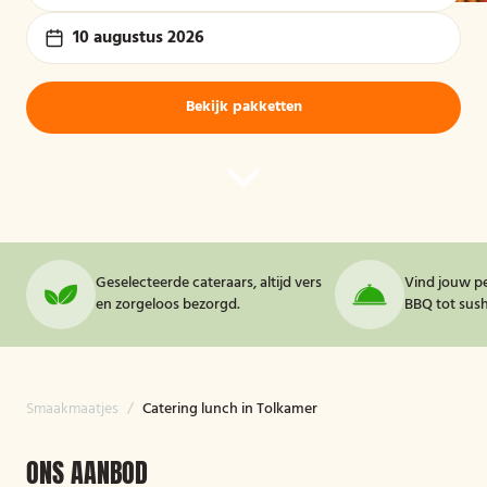
10 augustus 2026
Bekijk pakketten
Geselecteerde cateraars, altijd vers
Vind jouw pe
en zorgeloos bezorgd.
BBQ tot sushi
Smaakmaatjes
/
Catering lunch in Tolkamer
ONS AANBOD