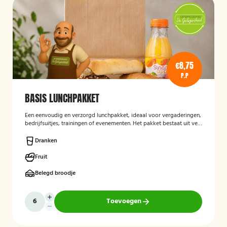
€8,75
P.P
BASIS LUNCHPAKKET
Een eenvoudig en verzorgd lunchpakket, ideaal voor vergaderingen,
bedrijfsuitjes, trainingen of evenementen. Het pakket bestaat uit vers
bereide lunchproducten en is bedoeld als praktische, smakelijke
lunch voor onderweg of op locatie.
Dranken
Fruit
Belegd broodje
Toevoegen