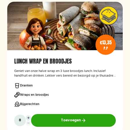
€13,35
P.P
LUNCH WRAP EN BROODJES
Geniet van onze halve wrap en 3 luxe broodjes lunch. Inclusief
handfruit en drinken. Lekker vers bereid en bezorgd op je thuisadres
of op kantoor. Smakelijk!
Dranken
Wraps en broodjes
Bijgerechten
Toevoegen