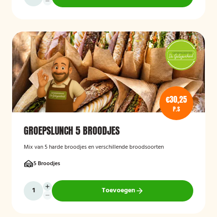
€30,25
P.S
GROEPSLUNCH 5 BROODJES
Mix van 5 harde broodjes en verschillende broodsoorten
5 Broodjes
Toevoegen