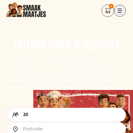
0
CATERING LUNCH IN TOLKAMER
In Tolkamer vind je snel een betaalbare lunch voor je
vergadering, buurtfeest of een zakelijke bijeenkomst. Wij
bieden een ruim assortiment aan lokale cateraars met
belegde broodjes, gezonde wraps en buffetten. Bekijk het
aanbod aan lunches . Vind direct een lunch die aansluit
bij jouw plannen voor de dag.