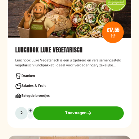
€17,55
P.P
LUNCHBOX LUXE VEGETARISCH
Lunchbox Luxe Vegetarisch
is een uitgebreid en vers samengesteld
vegetarisch lunchpakket, ideaal voor vergaderingen, zakelijke
bijeenkomsten en evenementen. De lunchbox bevat een gevarieerde
selectie van luxe broodjes, wraps en andere vegetarische
Dranken
lekkernijen, zorgvuldig bereid met verse ingrediënten en
aantrekkelijk gepresenteerd. Ook kan rekening worden gehouden
Salades & Fruit
met specifieke dieetwensen en allergieën.
Belegde broodjes
Toevoegen