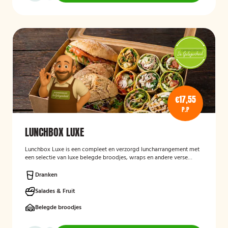
€17,55
P.P
LUNCHBOX LUXE
Lunchbox Luxe is een compleet en verzorgd luncharrangement met
een selectie van luxe belegde broodjes, wraps en andere verse
lunchproducten. De lunchbox is geschikt voor zakelijke
bijeenkomsten, vergaderingen en groepslunches en staat bekend
Dranken
om de verse ingrediënten, verzorgde presentatie en de mogelijkheid
om rekening te houden met dieetwensen zoals vegetarisch,
Salades & Fruit
veganistisch of halal.
Belegde broodjes