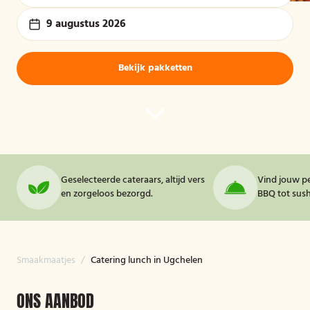
9 augustus 2026
Bekijk pakketten
Geselecteerde cateraars, altijd vers
Vind jouw pe
en zorgeloos bezorgd.
BBQ tot sushi
Smaakmaatjes
/
Catering lunch in Ugchelen
ONS AANBOD