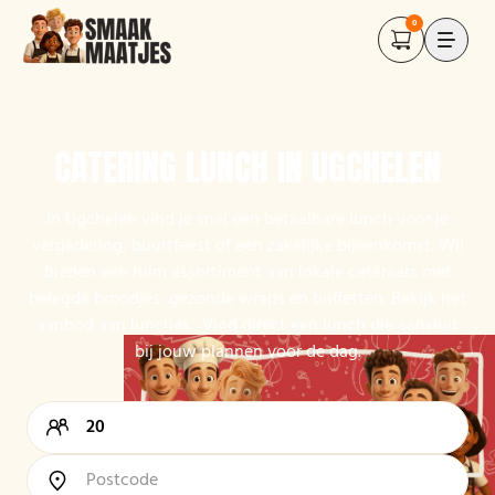
0
CATERING LUNCH IN UGCHELEN
In Ugchelen vind je snel een betaalbare lunch voor je
vergadering, buurtfeest of een zakelijke bijeenkomst. Wij
bieden een ruim assortiment aan lokale cateraars met
belegde broodjes, gezonde wraps en buffetten. Bekijk het
aanbod aan lunches . Vind direct een lunch die aansluit
bij jouw plannen voor de dag.