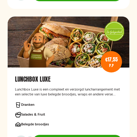
€17,55
P.P
LUNCHBOX LUXE
Lunchbox Luxe is een compleet en verzorgd luncharrangement met
een selectie van luxe belegde broodjes, wraps en andere verse
lunchproducten. De lunchbox is geschikt voor zakelijke
bijeenkomsten, vergaderingen en groepslunches en staat bekend
Dranken
om de verse ingrediënten, verzorgde presentatie en de mogelijkheid
om rekening te houden met dieetwensen zoals vegetarisch,
Salades & Fruit
veganistisch of halal.
Belegde broodjes