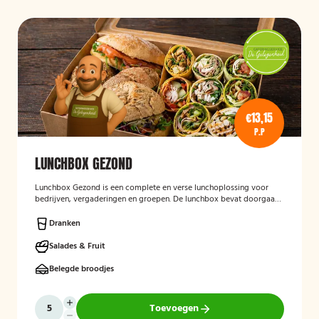
€13,15
P.P
LUNCHBOX GEZOND
Lunchbox Gezond
is een complete en verse lunchoplossing voor
bedrijven, vergaderingen en groepen. De lunchbox bevat doorgaans
een gevarieerde selectie van vers belegde broodjes, wraps, salades,
fruit en andere gezonde producten, waarbij rekening kan worden
Dranken
gehouden met dieetwensen en allergieën. De focus ligt op een
smaakvolle, voedzame en verzorgd gepresenteerde lunch die
Salades & Fruit
eenvoudig op locatie wordt bezorgd.
Belegde broodjes
Toevoegen