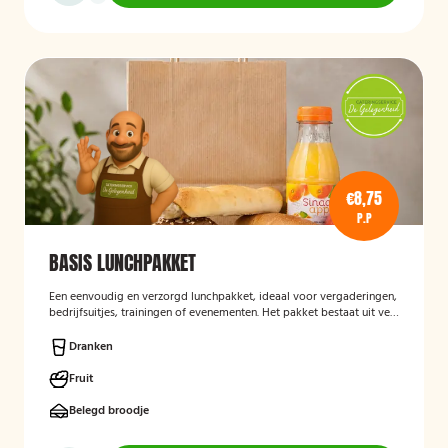
€8,75
P.P
BASIS LUNCHPAKKET
Een eenvoudig en verzorgd lunchpakket, ideaal voor vergaderingen,
bedrijfsuitjes, trainingen of evenementen. Het pakket bestaat uit vers
bereide lunchproducten en is bedoeld als praktische, smakelijke
lunch voor onderweg of op locatie.
Dranken
Fruit
Belegd broodje