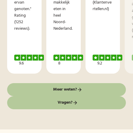
ervan
makkelijk
(Klantenve
genoten."
eten in
rtellen.nl)
Rating
heel
(1252
Noord-
reviews):
Nederland.
9.6
8
9.2
Meer weten?
Vragen?