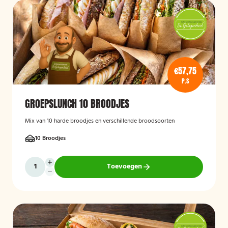
€57,75
P.S
GROEPSLUNCH 10 BROODJES
Mix van 10 harde broodjes en verschillende broodsoorten
10 Broodjes
Toevoegen