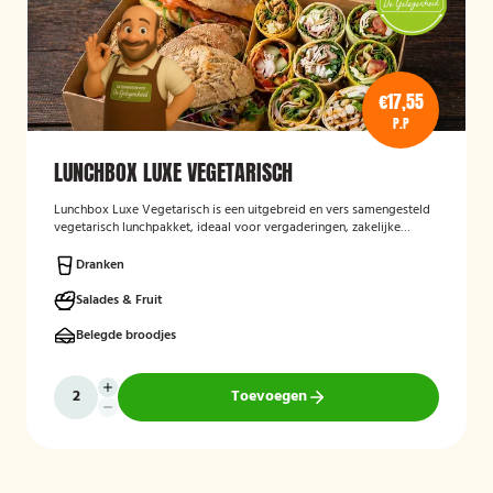
€17,55
P.P
LUNCHBOX LUXE VEGETARISCH
Lunchbox Luxe Vegetarisch
is een uitgebreid en vers samengesteld
vegetarisch lunchpakket, ideaal voor vergaderingen, zakelijke
bijeenkomsten en evenementen. De lunchbox bevat een gevarieerde
selectie van luxe broodjes, wraps en andere vegetarische
Dranken
lekkernijen, zorgvuldig bereid met verse ingrediënten en
aantrekkelijk gepresenteerd. Ook kan rekening worden gehouden
Salades & Fruit
met specifieke dieetwensen en allergieën.
Belegde broodjes
Toevoegen