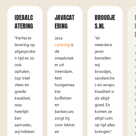
IDEAALC
JAVACAT
BROODJE
ATERING
ERING
S.NL
"Perfecte
Java
"Al
levering op
catering
is
meerdere
afgesproke
dé
jaren
n tijd en zo
smaakmak
bestellen
ook
er uit
wij
ophalen,
Veendam.
broodjes,
top Veel
Met
sandwiche
vlees en
huisgemaa
s en wraps.
goede
kte
Kwaliteit is
kwaliteit,
buffetten
als altijd
was
en
goed. En
heerlijk!
barbecues
komen ze
Een
zorgt hij
altijd ruim
aanrader,
voor lekker
op tijd alles
wij hebben
en
brengen."