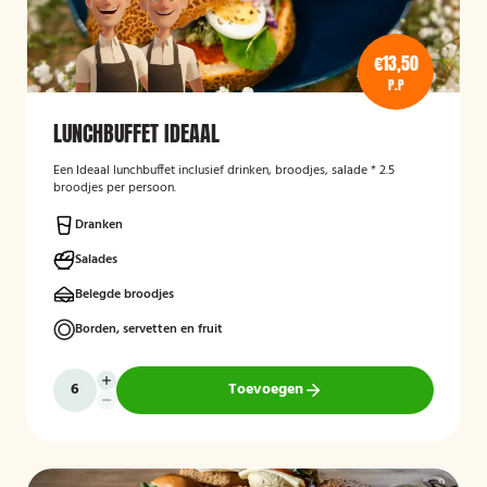
€13,50
P.P
LUNCHBUFFET IDEAAL
Een Ideaal lunchbuffet inclusief drinken, broodjes, salade * 2.5
broodjes per persoon.
Dranken
Salades
Belegde broodjes
Borden, servetten en fruit
Toevoegen