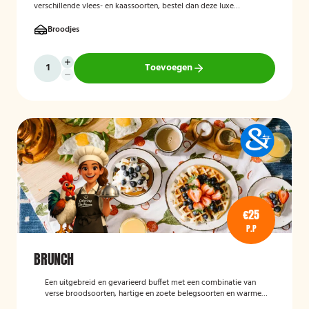
verschillende vlees- en kaassoorten, bestel dan deze luxe
broodschaal 10 stuks!
Broodjes
Toevoegen
€25
P.P
BRUNCH
Een uitgebreid en gevarieerd buffet met een combinatie van
verse broodsoorten, hartige en zoete belegsoorten en warme
gerechten. Perfect voor een complete en gezellige start van de