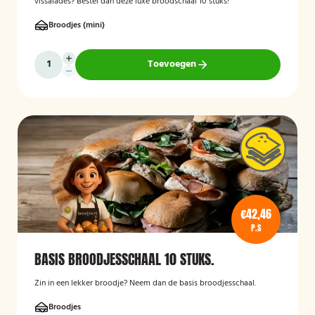
vissalades? Bestel dan deze luxe broodschaal 10 stuks!
Broodjes (mini)
Toevoegen
€42,46
P.S
BASIS BROODJESSCHAAL 10 STUKS.
Zin in een lekker broodje? Neem dan de basis broodjesschaal.
Broodjes