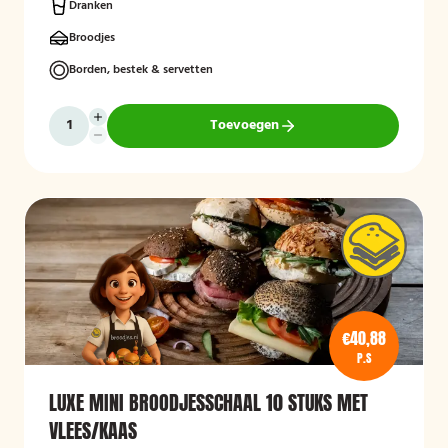
Dranken
Broodjes
Borden, bestek & servetten
Toevoegen
€40,88
P.S
LUXE MINI BROODJESSCHAAL 10 STUKS MET
VLEES/KAAS