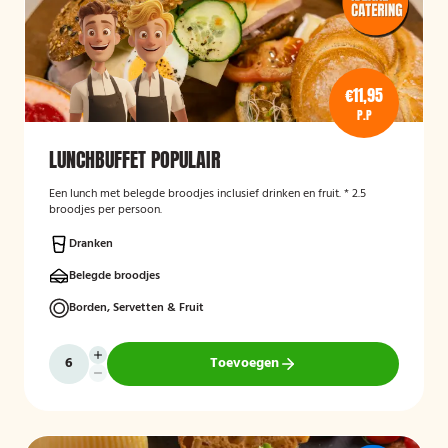
€11,95
P.P
LUNCHBUFFET POPULAIR
Een lunch met belegde broodjes inclusief drinken en fruit. * 2.5
broodjes per persoon.
Dranken
Belegde broodjes
Borden, Servetten & Fruit
Toevoegen