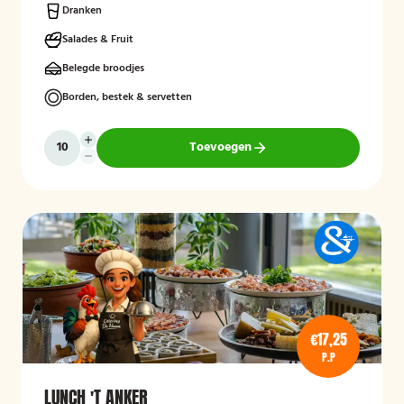
dag.
Dranken
Salades & Fruit
Belegde broodjes
Borden, bestek & servetten
Toevoegen
€17,25
P.P
LUNCH 'T ANKER