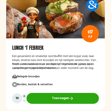
€17
P.P
LUNCH 'T FEBRIEK
Een gevarieerd en smakelijk lunchbuffet met een kopje soep naar
keuze, diverse luxe mini broodjes en rijk belegde sandwiches. Van
frisse combinaties met vis en vlees tot vegetarische opties, een
Heeft u een voorkeur voor een tijdstip? Vermeld dit gerust bij de
complete en toegankelijke lunch voor ieder moment van de dag.
opmerkingen tijdens het afrekenen.
Belegde broodjes
Borden, bestek & servetten
Toevoegen