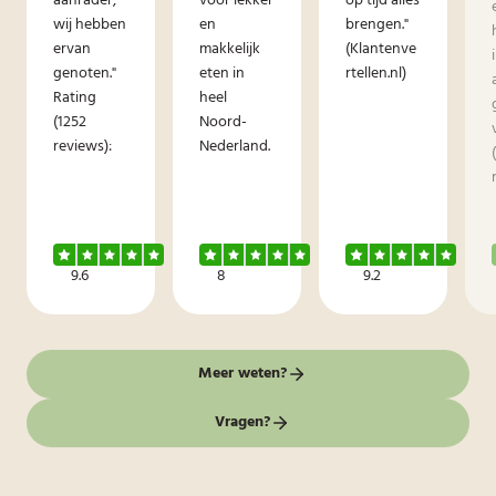
aanrader,
voor lekker
op tijd alles
wij hebben
en
brengen."
ervan
makkelijk
(Klantenve
genoten."
eten in
rtellen.nl)
Rating
heel
(1252
Noord-
reviews):
Nederland.
9.6
8
9.2
Meer weten?
Vragen?