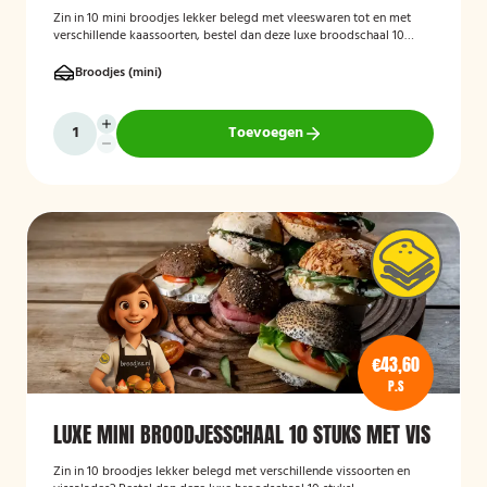
Zin in 10 mini broodjes lekker belegd met vleeswaren tot en met
verschillende kaassoorten, bestel dan deze luxe broodschaal 10
stuks!
Broodjes (mini)
Toevoegen
€43,60
P.S
LUXE MINI BROODJESSCHAAL 10 STUKS MET VIS
Zin in 10 broodjes lekker belegd met verschillende vissoorten en