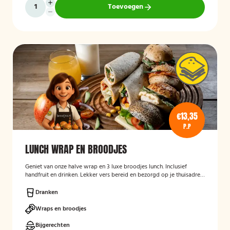
Toevoegen
€13,35
P.P
LUNCH WRAP EN BROODJES
Geniet van onze halve wrap en 3 luxe broodjes lunch. Inclusief
handfruit en drinken. Lekker vers bereid en bezorgd op je thuisadres
of op kantoor. Smakelijk!
Dranken
Wraps en broodjes
Bijgerechten