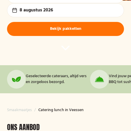
8 augustus 2026
Bekijk pakketten
Geselecteerde cateraars, altijd vers
Vind jouw pe
en zorgeloos bezorgd.
BBQ tot sushi
Smaakmaatjes
/
Catering lunch in Veessen
ONS AANBOD