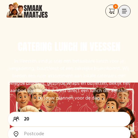
0
CATERING LUNCH IN VEESSEN
In Veessen vind je snel een betaalbare lunch voor je
vergadering, buurtfeest of een zakelijke bijeenkomst. Wij
bieden een ruim assortiment aan lokale cateraars met
belegde broodjes, gezonde wraps en buffetten. Bekijk het
aanbod aan lunches . Vind direct een lunch die aansluit
bij jouw plannen voor de dag.