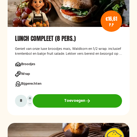
€16,61
P.P
LUNCH COMPLEET (8 PERS.)
Geniet van onze luxe broodjes mais, Waldkorn en 1/2 wrap. inclusief
krentenbol en bakje fruit salade. Lekker vers bereid en bezorgd op je
thuisadres of op kantoor. Smakelijk!
Broodjes
Wrap
Bijgerechten
Toevoegen