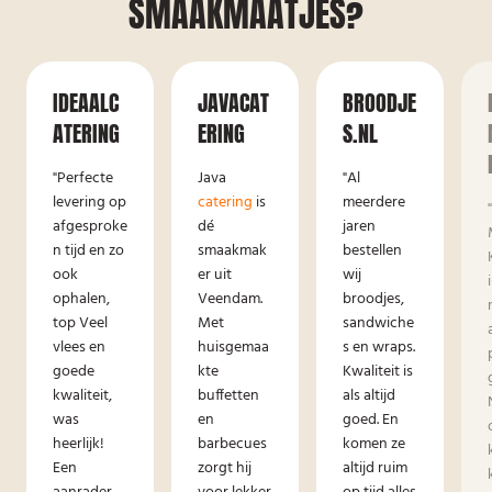
SMAAKMAATJES?
IDEAALC
JAVACAT
BROODJE
ATERING
ERING
S.NL
"Perfecte
Java
"Al
levering op
catering
is
meerdere
afgesproke
dé
jaren
n tijd en zo
smaakmak
bestellen
ook
er uit
wij
ophalen,
Veendam.
broodjes,
top Veel
Met
sandwiche
vlees en
huisgemaa
s en wraps.
goede
kte
Kwaliteit is
kwaliteit,
buffetten
als altijd
was
en
goed. En
heerlijk!
barbecues
komen ze
Een
zorgt hij
altijd ruim