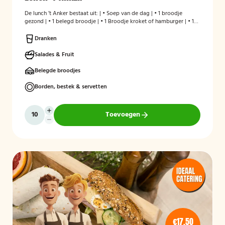
De lunch ’t Anker bestaat uit: | • Soep van de dag | • 1 broodje
gezond | • 1 belegd broodje | • 1 Broodje kroket of hamburger | • 1
stuks fruit | • Melk en/of karnemelk en jus d`Orange
Dranken
Salades & Fruit
Belegde broodjes
Borden, bestek & servetten
Toevoegen
€17,50