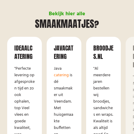
Bekijk hier alle
SMAAKMAATJES?
IDEAALC
JAVACAT
BROODJE
ATERING
ERING
S.NL
"Perfecte
Java
"Al
levering op
catering
is
meerdere
afgesproke
dé
jaren
n tijd en zo
smaakmak
bestellen
ook
er uit
wij
ophalen,
Veendam.
broodjes,
top Veel
Met
sandwiche
vlees en
huisgemaa
s en wraps.
goede
kte
Kwaliteit is
kwaliteit,
buffetten
als altijd