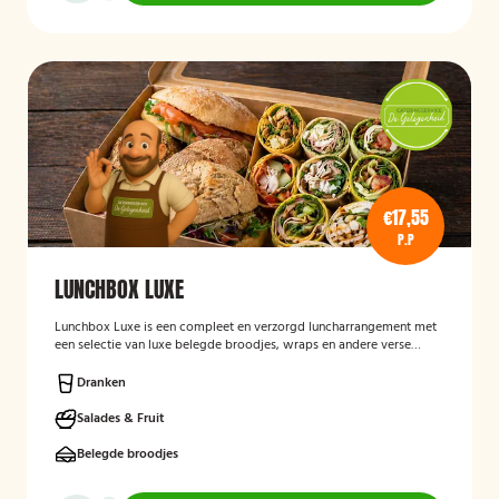
€17,55
P.P
LUNCHBOX LUXE
Lunchbox Luxe is een compleet en verzorgd luncharrangement met
een selectie van luxe belegde broodjes, wraps en andere verse
lunchproducten. De lunchbox is geschikt voor zakelijke
bijeenkomsten, vergaderingen en groepslunches en staat bekend
Dranken
om de verse ingrediënten, verzorgde presentatie en de mogelijkheid
om rekening te houden met dieetwensen zoals vegetarisch,
Salades & Fruit
veganistisch of halal.
Belegde broodjes