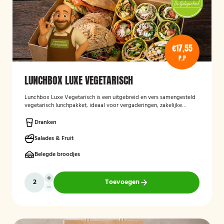
€17,55
P.P
LUNCHBOX LUXE VEGETARISCH
Lunchbox Luxe Vegetarisch
is een uitgebreid en vers samengesteld
vegetarisch lunchpakket, ideaal voor vergaderingen, zakelijke
bijeenkomsten en evenementen. De lunchbox bevat een gevarieerde
selectie van luxe broodjes, wraps en andere vegetarische
Dranken
lekkernijen, zorgvuldig bereid met verse ingrediënten en
aantrekkelijk gepresenteerd. Ook kan rekening worden gehouden
Salades & Fruit
met specifieke dieetwensen en allergieën.
Belegde broodjes
Toevoegen