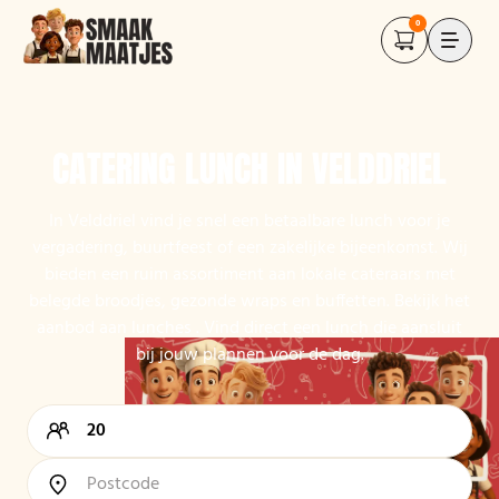
0
CATERING LUNCH IN VELDDRIEL
In Velddriel vind je snel een betaalbare lunch voor je
vergadering, buurtfeest of een zakelijke bijeenkomst. Wij
bieden een ruim assortiment aan lokale cateraars met
belegde broodjes, gezonde wraps en buffetten. Bekijk het
aanbod aan lunches . Vind direct een lunch die aansluit
bij jouw plannen voor de dag.