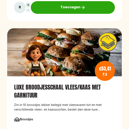
Toevoegen
€53,41
P.S
LUXE BROODJESSCHAAL VLEES/KAAS MET
GARNITUUR
Zin in 10 broodjes lekker belegd met vleeswaren tot en met
verschillende vlees- en kaassoorten, bestel dan deze luxe
broodschaal 10 stuks!
Broodjes