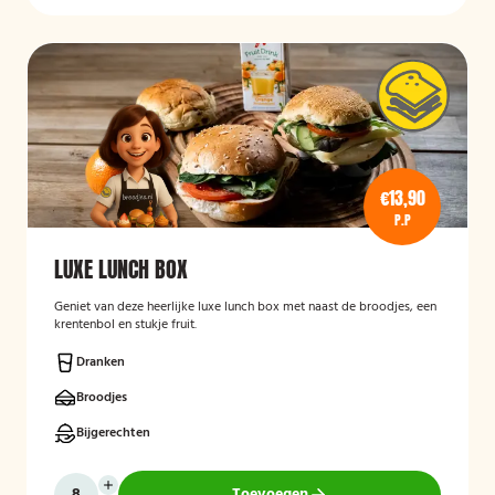
€13,90
P.P
LUXE LUNCH BOX
Geniet van deze heerlijke luxe lunch box met naast de broodjes, een
krentenbol en stukje fruit.
Dranken
Broodjes
Bijgerechten
Toevoegen