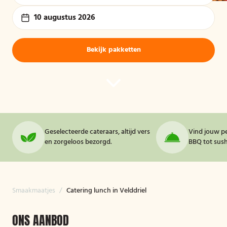
10 augustus 2026
Bekijk pakketten
Geselecteerde cateraars, altijd vers
Vind jouw pe
en zorgeloos bezorgd.
BBQ tot sushi
Smaakmaatjes
/
Catering lunch in Velddriel
ONS AANBOD