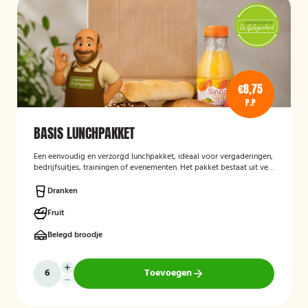
€8,75
P.P
BASIS LUNCHPAKKET
Een eenvoudig en verzorgd lunchpakket, ideaal voor vergaderingen,
bedrijfsuitjes, trainingen of evenementen. Het pakket bestaat uit vers
bereide lunchproducten en is bedoeld als praktische, smakelijke
lunch voor onderweg of op locatie.
Dranken
Fruit
Belegd broodje
Toevoegen