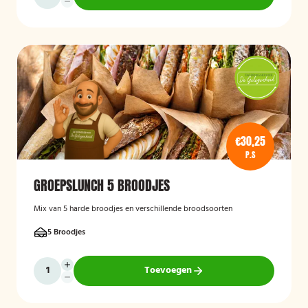
€30,25
P.S
GROEPSLUNCH 5 BROODJES
Mix van 5 harde broodjes en verschillende broodsoorten
5 Broodjes
Toevoegen