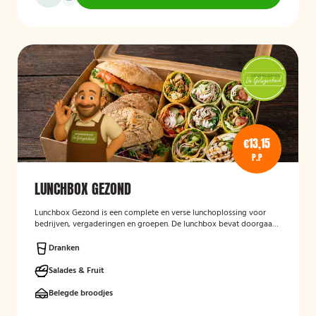
€13,15
P.P
LUNCHBOX GEZOND
Lunchbox Gezond
is een complete en verse lunchoplossing voor
bedrijven, vergaderingen en groepen. De lunchbox bevat doorgaans
een gevarieerde selectie van vers belegde broodjes, wraps, salades,
fruit en andere gezonde producten, waarbij rekening kan worden
Dranken
gehouden met dieetwensen en allergieën. De focus ligt op een
smaakvolle, voedzame en verzorgd gepresenteerde lunch die
Salades & Fruit
eenvoudig op locatie wordt bezorgd.
Belegde broodjes