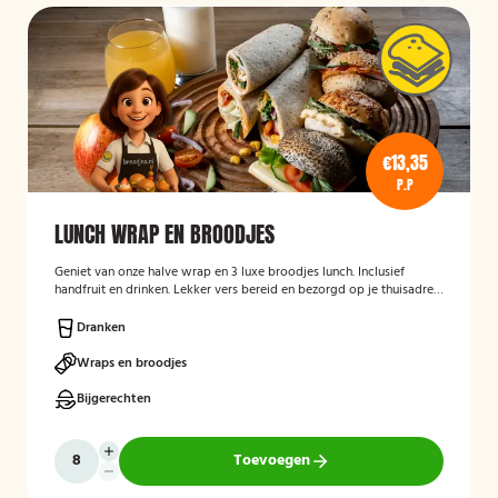
€13,35
P.P
LUNCH WRAP EN BROODJES
Geniet van onze halve wrap en 3 luxe broodjes lunch. Inclusief
handfruit en drinken. Lekker vers bereid en bezorgd op je thuisadres
of op kantoor. Smakelijk!
Dranken
Wraps en broodjes
Bijgerechten
Toevoegen