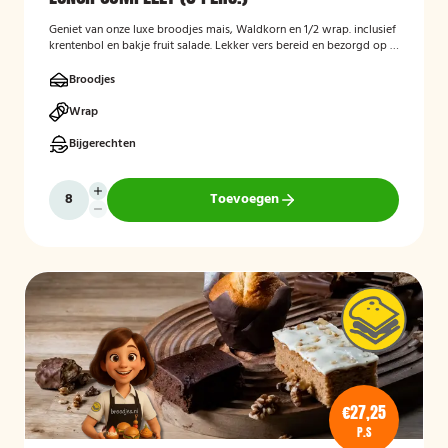
Geniet van onze luxe broodjes mais, Waldkorn en 1/2 wrap. inclusief
krentenbol en bakje fruit salade. Lekker vers bereid en bezorgd op je
thuisadres of op kantoor. Smakelijk!
Broodjes
Wrap
Bijgerechten
Toevoegen
€27,25
P.S