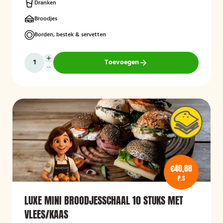
Dranken
Broodjes
Borden, bestek & servetten
Toevoegen
€40,88
P.S
LUXE MINI BROODJESSCHAAL 10 STUKS MET
VLEES/KAAS