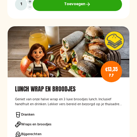
Toevoegen
€13,35
P.P
LUNCH WRAP EN BROODJES
Geniet van onze halve wrap en 3 luxe broodjes lunch. Inclusief
handfruit en drinken. Lekker vers bereid en bezorgd op je thuisadres
of op kantoor. Smakelijk!
Dranken
Wraps en broodjes
Bijgerechten