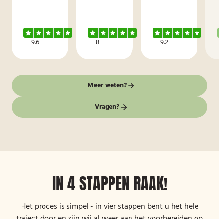
9.6
8
9.2
Meer weten?
Vragen?
IN 4 STAPPEN RAAK!
Het proces is simpel - in vier stappen bent u het hele
traject door en zijn wij al weer aan het voorbereiden op