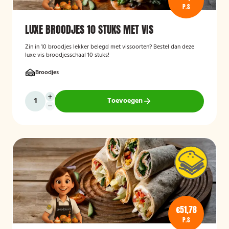
P.S
LUXE BROODJES 10 STUKS MET VIS
Zin in 10 broodjes lekker belegd met vissoorten? Bestel dan deze
luxe vis broodjesschaal 10 stuks!
Broodjes
Toevoegen
€51,78
P.S