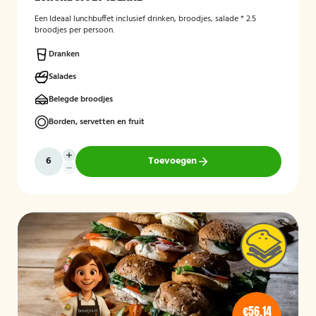
Een Ideaal lunchbuffet inclusief drinken, broodjes, salade * 2.5
broodjes per persoon.
Dranken
Salades
Belegde broodjes
Borden, servetten en fruit
Toevoegen
€56,14