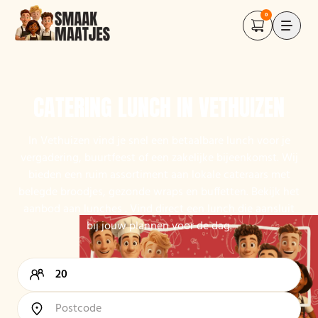
0
CATERING LUNCH IN VETHUIZEN
In Vethuizen vind je snel een betaalbare lunch voor je
vergadering, buurtfeest of een zakelijke bijeenkomst. Wij
bieden een ruim assortiment aan lokale cateraars met
belegde broodjes, gezonde wraps en buffetten. Bekijk het
aanbod aan lunches . Vind direct een lunch die aansluit
bij jouw plannen voor de dag.