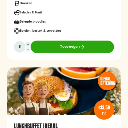
Dranken
Salades & Fruit
Belegde broodjes
Borden, bestek & servetten
Toevoegen
€13,50
P.P
LUNCHBUFFET IDEAAL