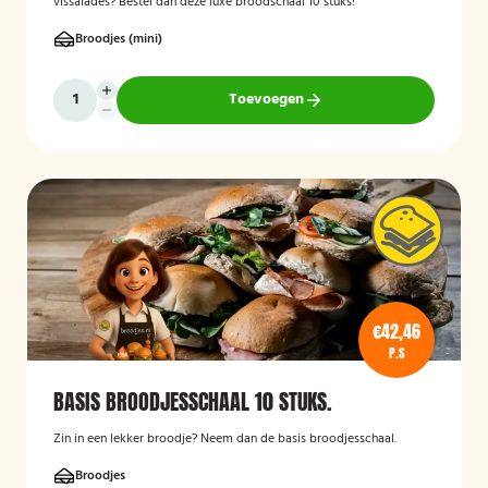
vissalades? Bestel dan deze luxe broodschaal 10 stuks!
Broodjes (mini)
Toevoegen
€42,46
P.S
BASIS BROODJESSCHAAL 10 STUKS.
Zin in een lekker broodje? Neem dan de basis broodjesschaal.
Broodjes