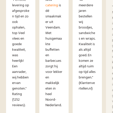
levering op
catering
is
meerdere
afgesproke
dé
jaren
n tijd en zo
smaakmak
bestellen
ook
er uit
wij
ophalen,
Veendam.
broodjes,
top Veel
Met
sandwiche
vlees en
huisgemaa
s en wraps.
goede
kte
Kwaliteit is
kwaliteit,
buffetten
als altijd
was
en
goed. En
heerlijk!
barbecues
komen ze
Een
zorgt hij
altijd ruim
aanrader,
voor lekker
op tijd alles
wij hebben
en
brengen."
ervan
makkelijk
(Klantenve
genoten."
eten in
rtellen.nl)
Rating
heel
(1252
Noord-
reviews):
Nederland.