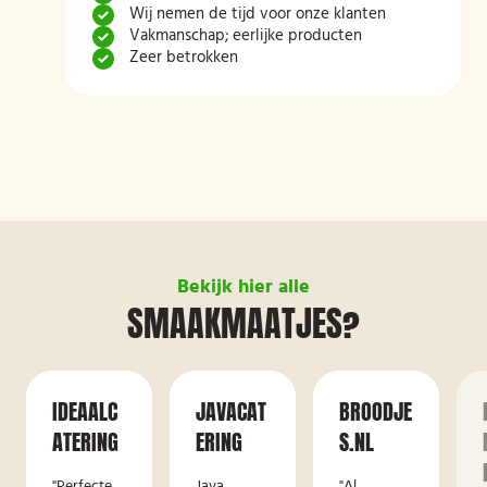
Wij nemen de tijd voor onze klanten
Vakmanschap; eerlijke producten
Zeer betrokken
Bekijk hier alle
SMAAKMAATJES?
IDEAALC
JAVACAT
BROODJE
ATERING
ERING
S.NL
"Perfecte
Java
"Al