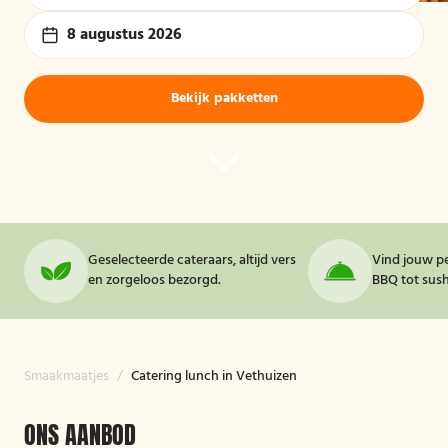
8 augustus 2026
Bekijk pakketten
Geselecteerde cateraars, altijd vers
Vind jouw pe
en zorgeloos bezorgd.
BBQ tot sushi
Smaakmaatjes
/
Catering lunch in Vethuizen
ONS AANBOD