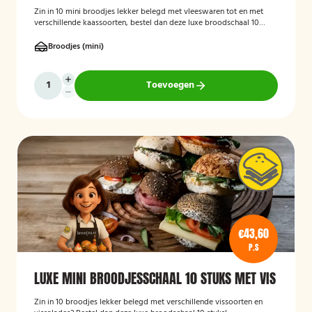
Zin in 10 mini broodjes lekker belegd met vleeswaren tot en met
verschillende kaassoorten, bestel dan deze luxe broodschaal 10
stuks!
Broodjes (mini)
Toevoegen
€43,60
P.S
LUXE MINI BROODJESSCHAAL 10 STUKS MET VIS
Zin in 10 broodjes lekker belegd met verschillende vissoorten en