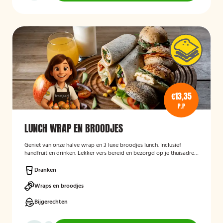
€13,35
P.P
LUNCH WRAP EN BROODJES
Geniet van onze halve wrap en 3 luxe broodjes lunch. Inclusief
handfruit en drinken. Lekker vers bereid en bezorgd op je thuisadres
of op kantoor. Smakelijk!
Dranken
Wraps en broodjes
Bijgerechten