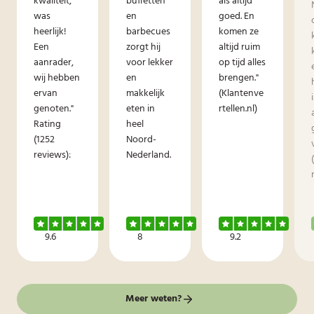
kwaliteit,
buffetten
als altijd
was
en
goed. En
heerlijk!
barbecues
komen ze
Een
zorgt hij
altijd ruim
aanrader,
voor lekker
op tijd alles
wij hebben
en
brengen."
ervan
makkelijk
(Klantenve
genoten."
eten in
rtellen.nl)
Rating
heel
(1252
Noord-
reviews):
Nederland.
9.6
8
9.2
Meer weten?