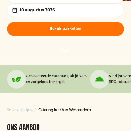
10 augustus 2026
Bekijk pakketten
Geselecteerde cateraars, altijd vers
Vind jouw pe
en zorgeloos bezorgd.
BBQ tot sushi
Smaakmaatjes
/
Catering lunch in Westendorp
ONS AANBOD