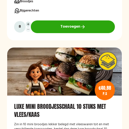
Broodjes
Bijgerechten
Toevoegen
€40,88
P.S
LUXE MINI BROODJESSCHAAL 10 STUKS MET
VLEES/KAAS
Zin in 10 mini broodjes lekker belegd met vleeswaren tot en met