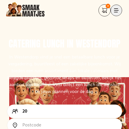
0
CATERING LUNCH IN WESTENDORP
In Westendorp vind je snel een betaalbare lunch voor je
vergadering, buurtfeest of een zakelijke bijeenkomst. Wij
bieden een ruim assortiment aan lokale cateraars met
belegde broodjes, gezonde wraps en buffetten. Bekijk het
aanbod aan lunches . Vind direct een lunch die aansluit
bij jouw plannen voor de dag.