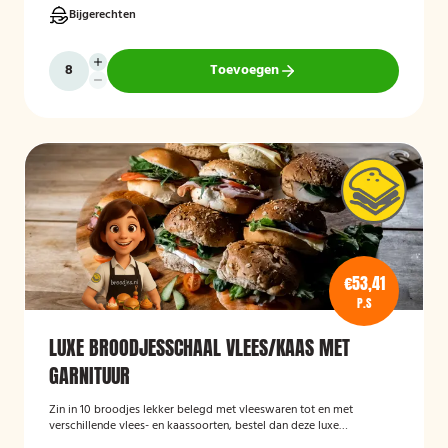
Bijgerechten
Toevoegen
€53,41
P.S
LUXE BROODJESSCHAAL VLEES/KAAS MET
GARNITUUR
Zin in 10 broodjes lekker belegd met vleeswaren tot en met
verschillende vlees- en kaassoorten, bestel dan deze luxe
broodschaal 10 stuks!