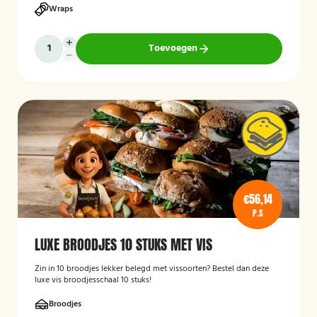
Wraps
Toevoegen
€56,14
P.S
LUXE BROODJES 10 STUKS MET VIS
Zin in 10 broodjes lekker belegd met vissoorten? Bestel dan deze
luxe vis broodjesschaal 10 stuks!
Broodjes