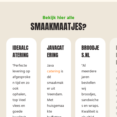
Bekijk hier alle
SMAAKMAATJES?
IDEAALC
JAVACAT
BROODJE
ATERING
ERING
S.NL
"Perfecte
Java
"Al
levering op
catering
is
meerdere
afgesproke
dé
jaren
n tijd en zo
smaakmak
bestellen
ook
er uit
wij
ophalen,
Veendam.
broodjes,
top Veel
Met
sandwiche
vlees en
huisgemaa
s en wraps.
goede
kte
Kwaliteit is