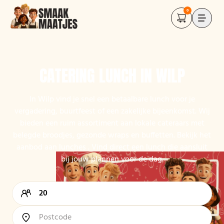
0
CATERING LUNCH IN WILP
In Wilp vind je snel een betaalbare lunch voor je
vergadering, buurtfeest of een zakelijke bijeenkomst. Wij
bieden een ruim assortiment aan lokale cateraars met
belegde broodjes, gezonde wraps en buffetten. Bekijk het
aanbod aan lunches . Vind direct een lunch die aansluit
bij jouw plannen voor de dag.