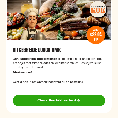
vanaf
€22,84
P.P
UITGEBREIDE LUNCH DMK
Onze
uitgebreide broodjeslunch
biedt ambachtelijke, rijk belegde
broodjes met frisse salades en kwaliteitsdranken. Een stijlvolle lunch
die altijd indruk maakt.
Dieetwensen?
Geef dit op in het opmerkingenveld bij de bestelling.
Check Beschikbaarheid