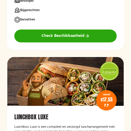
Broodjes
Bijgerechten
Servetten
Check Beschikbaarheid
vanaf
€17,55
P.P
LUNCHBOX LUXE
Lunchbox Luxe is een compleet en verzorgd luncharrangement met