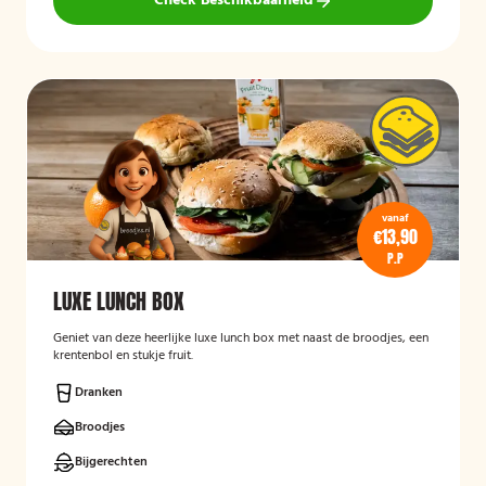
Check Beschikbaarheid
vanaf
€13,90
P.P
LUXE LUNCH BOX
Geniet van deze heerlijke luxe lunch box met naast de broodjes, een
krentenbol en stukje fruit.
Dranken
Broodjes
Bijgerechten