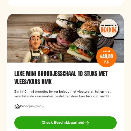
vanaf
€40,88
P.S
LUXE MINI BROODJESSCHAAL 10 STUKS MET
VLEES/KAAS DMK
Zin in 10 mini broodjes lekker belegd met vleeswaren tot en met
verschillende kaassoorten, bestel dan deze luxe broodschaal 10
stuks!
Broodjes (mini)
Check Beschikbaarheid