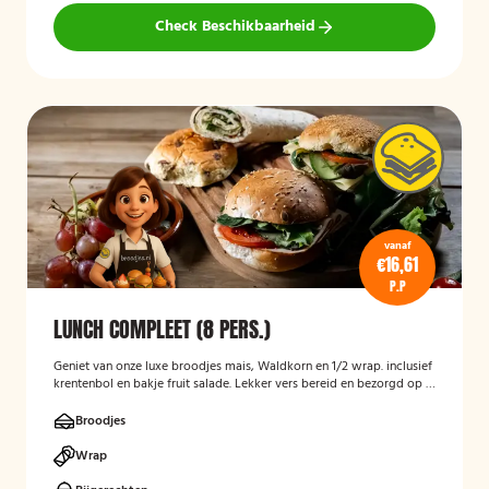
Check Beschikbaarheid
vanaf
€16,61
P.P
LUNCH COMPLEET (8 PERS.)
Geniet van onze luxe broodjes mais, Waldkorn en 1/2 wrap. inclusief
krentenbol en bakje fruit salade. Lekker vers bereid en bezorgd op je
thuisadres of op kantoor. Smakelijk!
Broodjes
Wrap