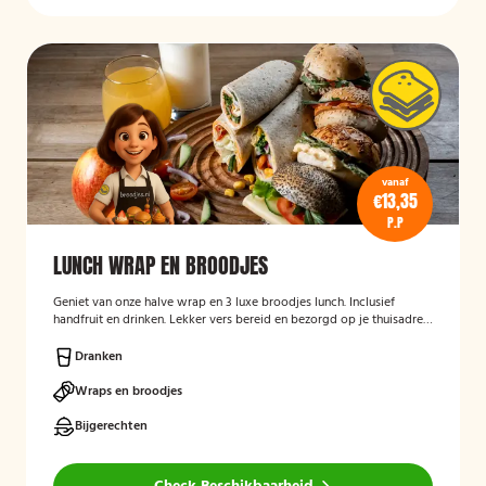
vanaf
€13,35
P.P
LUNCH WRAP EN BROODJES
Geniet van onze halve wrap en 3 luxe broodjes lunch. Inclusief
handfruit en drinken. Lekker vers bereid en bezorgd op je thuisadres
of op kantoor. Smakelijk!
Dranken
Wraps en broodjes
Bijgerechten