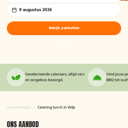
9 augustus 2026
Bekijk pakketten
Geselecteerde cateraars, altijd vers
Vind jouw pe
en zorgeloos bezorgd.
BBQ tot sushi
Smaakmaatjes
/
Catering lunch in Wilp
ONS AANBOD