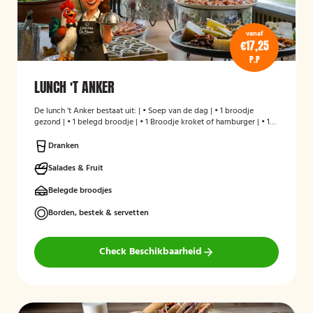
vanaf
€17,25
P.P
LUNCH 'T ANKER
De lunch ’t Anker bestaat uit: | • Soep van de dag | • 1 broodje
gezond | • 1 belegd broodje | • 1 Broodje kroket of hamburger | • 1
stuks fruit | • Melk en/of karnemelk en jus d`Orange
Dranken
Salades & Fruit
Belegde broodjes
Borden, bestek & servetten
Check Beschikbaarheid