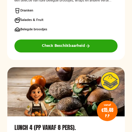
een selectie van luxe belegde broodjes, wraps en andere verse
lunchproducten. De lunchbox is geschikt voor zakelijke
bijeenkomsten, vergaderingen en groepslunches en staat bekend
Dranken
om de verse ingrediënten, verzorgde presentatie en de mogelijkheid
om rekening te houden met dieetwensen zoals vegetarisch,
Salades & Fruit
veganistisch of halal.
Belegde broodjes
Check Beschikbaarheid
vanaf
€15,48
P.P
LUNCH 4 (PP VANAF 8 PERS).