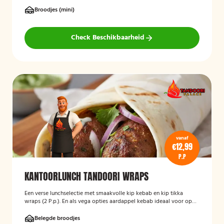
stuks!
Broodjes (mini)
Check Beschikbaarheid
vanaf
€12,99
P.P
KANTOORLUNCH TANDOORI WRAPS
Een verse lunchselectie met smaakvolle kip kebab en kip tikka
wraps (2 P.p.). En als vega opties aardappel kebab ideaal voor op
kantoor. In het opmerkingen veld kun je de verdeling aangeven.
(HALAL)
Belegde broodjes