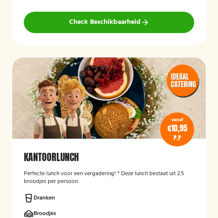
Check Beschikbaarheid
vanaf
€10,95
P.P
KANTOORLUNCH
Perfecte lunch voor een vergadering! * Deze lunch bestaat uit 2.5
broodjes per persoon.
Dranken
Broodjes