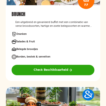
€25
P.P
BRUNCH
Een uitgebreid en gevarieerd buffet met een combinatie van
verse broodsoorten, hartige en zoete belegsoorten en warme
gerechten. Perfect voor een complete en gezellige start van de
dag.
Dranken
Salades & Fruit
Belegde broodjes
Borden, bestek & servetten
Check Beschikbaarheid