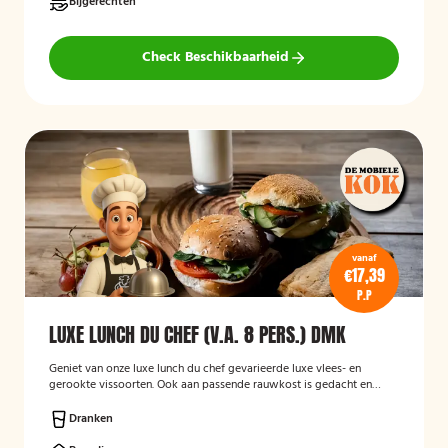
Bijgerechten
Check Beschikbaarheid
vanaf
€17,39
P.P
LUXE LUNCH DU CHEF (V.A. 8 PERS.) DMK
Geniet van onze luxe lunch du chef gevarieerde luxe vlees- en
gerookte vissoorten. Ook aan passende rauwkost is gedacht en
hartige snack. Om het helemaal compleet te maken een lekkere
fruitsalade en dranken.
Dranken