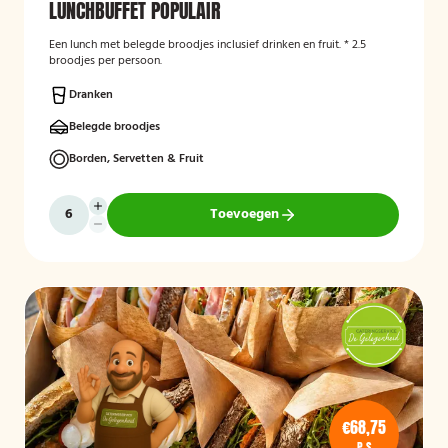
LUNCHBUFFET POPULAIR
Een lunch met belegde broodjes inclusief drinken en fruit. * 2.5
broodjes per persoon.
Dranken
Belegde broodjes
Borden, Servetten & Fruit
Toevoegen
€68,75
P.S