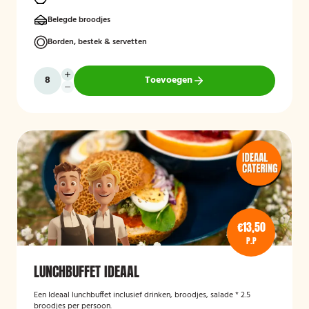
Belegde broodjes
Borden, bestek & servetten
Toevoegen
€13,50
P.P
LUNCHBUFFET IDEAAL
Een Ideaal lunchbuffet inclusief drinken, broodjes, salade * 2.5
broodjes per persoon.