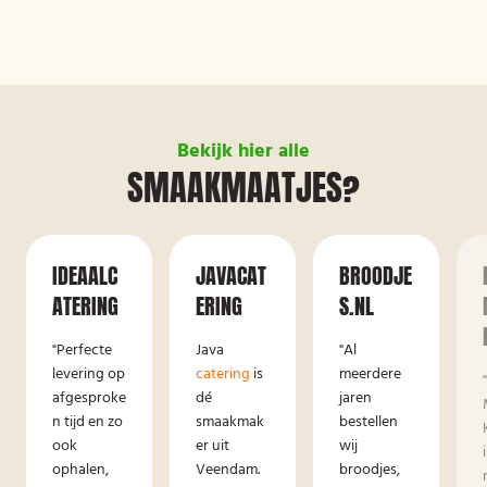
Bekijk hier alle
SMAAKMAATJES?
IDEAALC
JAVACAT
BROODJE
ATERING
ERING
S.NL
"Perfecte
Java
"Al
levering op
catering
is
meerdere
afgesproke
dé
jaren
n tijd en zo
smaakmak
bestellen
ook
er uit
wij
ophalen,
Veendam.
broodjes,