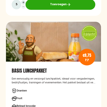
Toevoegen
€8,75
P.P
BASIS LUNCHPAKKET
Een eenvoudig en verzorgd lunchpakket, ideaal voor vergaderingen,
bedrijfsuitjes, trainingen of evenementen. Het pakket bestaat uit vers
bereide lunchproducten en is bedoeld als praktische, smakelijke
lunch voor onderweg of op locatie.
Dranken
Fruit
Belegd broodje