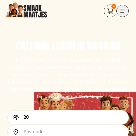
0
CATERING LUNCH IN WOGNUM
In Petten vind je snel een betaalbare lunch voor je
vergadering, buurtfeest of een zakelijke bijeenkomst. Wij
bieden een ruim assortiment aan lokale cateraars met
belegde broodjes, gezonde wraps en buffetten. Bekijk het
aanbod aan lunches . Vind direct een lunch die aansluit
bij jouw plannen voor de dag.