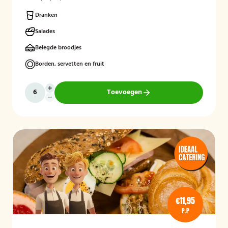
Dranken
Salades
Belegde broodjes
Borden, servetten en fruit
Toevoegen
€11,95
P.P