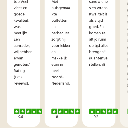
top Veel
Met
sandwiche
vlees en
huisgemaa
s en wraps.
goede
kte
Kwaliteit is
kwaliteit,
buffetten
als altijd
was
en
goed. En
heerlijk!
barbecues
komen ze
Een
zorgt hij
altijd ruim
aanrader,
voor lekker
op tijd alles
wij hebben
en
brengen."
ervan
makkelijk
(Klantenve
genoten."
eten in
rtellen.nl)
Rating
heel
(1252
Noord-
reviews):
Nederland.
9.6
8
9.2