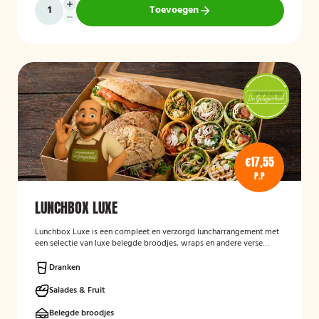
Toevoegen
€17,55
P.P
LUNCHBOX LUXE
Lunchbox Luxe is een compleet en verzorgd luncharrangement met
een selectie van luxe belegde broodjes, wraps en andere verse
lunchproducten. De lunchbox is geschikt voor zakelijke
bijeenkomsten, vergaderingen en groepslunches en staat bekend
Dranken
om de verse ingrediënten, verzorgde presentatie en de mogelijkheid
om rekening te houden met dieetwensen zoals vegetarisch,
Salades & Fruit
veganistisch of halal.
Belegde broodjes