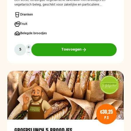
een verse, verzorgde vegetarische lunchbox met broodjes en
vegetarisch beleg, geschikt voor zakelijke en particuliere
gelegenheden.
Dranken
Fruit
Belegde broodjes
Toevoegen
€30,25
P.S
GROEPSLUNCH 5 BROODJES