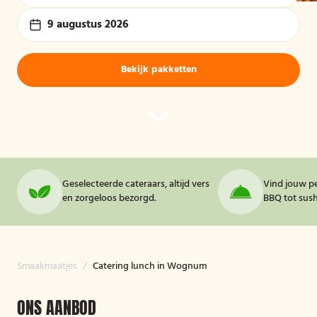
9 augustus 2026
Bekijk pakketten
Geselecteerde cateraars, altijd vers
Vind jouw pe
en zorgeloos bezorgd.
BBQ tot sushi
Smaakmaatjes
/
Catering lunch in Wognum
ONS AANBOD