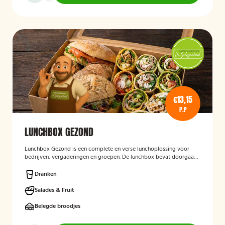
€13,15
P.P
LUNCHBOX GEZOND
Lunchbox Gezond
is een complete en verse lunchoplossing voor
bedrijven, vergaderingen en groepen. De lunchbox bevat doorgaans
een gevarieerde selectie van vers belegde broodjes, wraps, salades,
fruit en andere gezonde producten, waarbij rekening kan worden
Dranken
gehouden met dieetwensen en allergieën. De focus ligt op een
smaakvolle, voedzame en verzorgd gepresenteerde lunch die
Salades & Fruit
eenvoudig op locatie wordt bezorgd.
Belegde broodjes