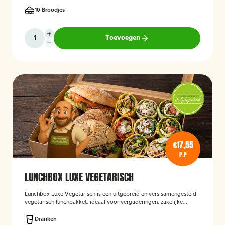
10 Broodjes
Toevoegen
€17,55
P.P
LUNCHBOX LUXE VEGETARISCH
Lunchbox Luxe Vegetarisch
is een uitgebreid en vers samengesteld
vegetarisch lunchpakket, ideaal voor vergaderingen, zakelijke
bijeenkomsten en evenementen. De lunchbox bevat een gevarieerde
selectie van luxe broodjes, wraps en andere vegetarische
Dranken