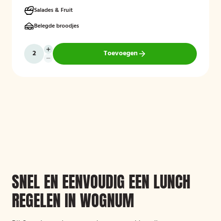
lekkernijen, zorgvuldig bereid met verse ingrediënten en
aantrekkelijk gepresenteerd. Ook kan rekening worden gehouden
Salades & Fruit
met specifieke dieetwensen en allergieën.
Belegde broodjes
Toevoegen
SNEL EN EENVOUDIG EEN LUNCH
REGELEN IN WOGNUM