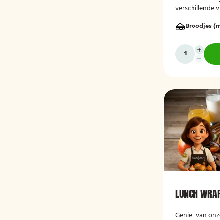
verschillende v
Bestel dan dez
Broodjes (m
stuks!
LUNCH WRAP
Geniet van onz