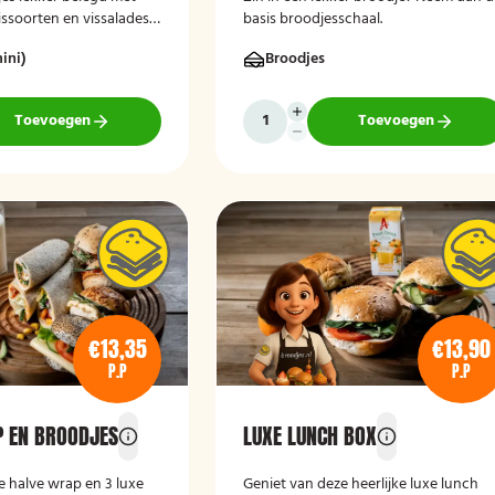
issoorten en vissalades?
basis broodjesschaal.
e luxe broodschaal 10
ini)
Broodjes
Toevoegen
Toevoegen
€13,35
€13,90
P.P
P.P
 EN BROODJES
LUXE LUNCH BOX
e halve wrap en 3 luxe
Geniet van deze heerlijke luxe lunch