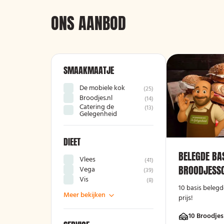
ONS AANBOD
SMAAKMAATJE
De mobiele kok
(
25
)
Broodjes.nl
(
14
)
Catering de
(
13
)
Gelegenheid
DIEET
BELEGDE BA
Vlees
(
41
)
BROODJESSC
Vega
(
39
)
Vis
(
8
)
10 basis belegd
Meer bekijken
prijs!
10 Broodjes