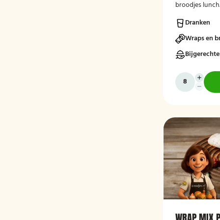
broodjes lunch.
drinken. Lekke
Dranken
op je thuisadre
Smakelijk!
Wraps en b
Bijgerecht
WRAP MIX P