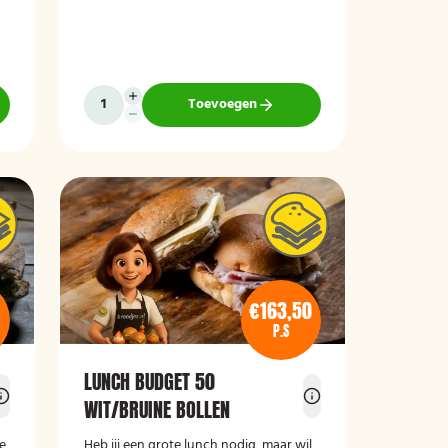
Toevoegen
€163,50
P.S
LUNCH BUDGET 50
WIT/BRUINE BOLLEN
de
Heb jij een grote lunch nodig, maar wil