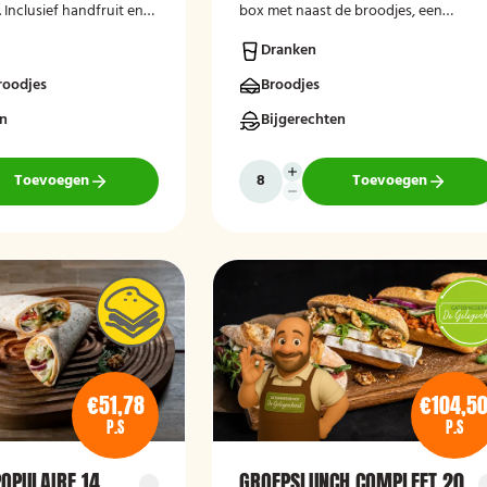
 Inclusief handfruit en
box met naast de broodjes, een
r vers bereid en bezorgd
krentenbol en stukje fruit.
Dranken
s of op kantoor.
roodjes
Broodjes
en
Bijgerechten
Toevoegen
Toevoegen
€51,78
€104,5
P.S
P.S
OPULAIRE 14
GROEPSLUNCH COMPLEET 20