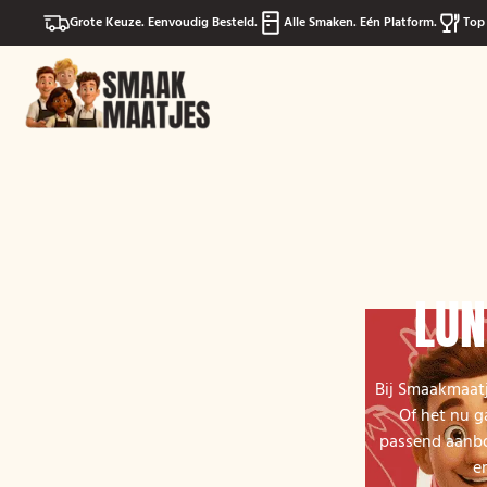
Grote Keuze. Eenvoudig Besteld.
Alle Smaken. Eén Platform.
Top 
LUN
Bij Smaakmaatj
Of het nu g
passend aanbod
e