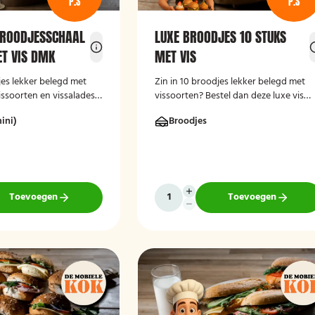
P.S
P.S
BROODJESSCHAAL
LUXE BROODJES 10 STUKS
ET VIS DMK
MET VIS
jes lekker belegd met
Zin in 10 broodjes lekker belegd met
issoorten en vissalades?
vissoorten? Bestel dan deze luxe vis
e luxe broodschaal 10
broodjesschaal 10 stuks!
ini)
Broodjes
Toevoegen
Toevoegen