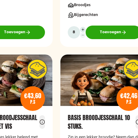
Broodjes
Bijgerechten
Toevoegen
Toevoegen
€43,60
€42,46
P.S
P.S
BROODJESSCHAAL
BASIS BROODJESSCHAAL 10
T VIS
STUKS.
jes lekker belegd met
Zin in een lekker broodje? Neem dan 