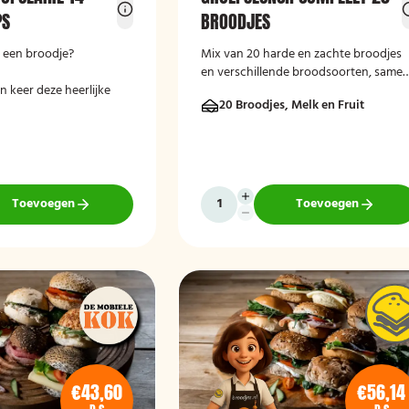
PS
BROODJES
n een broodje?
Mix van 20 harde en zachte broodjes
en verschillende broodsoorten, same
 keer deze heerlijke
met melk en handfruit.
20 Broodjes, Melk en Fruit
Toevoegen
Toevoegen
€43,60
€56,14