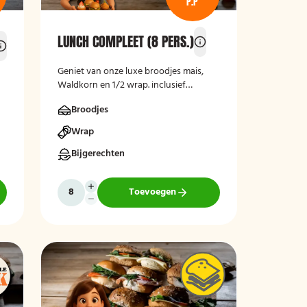
P.P
LUNCH COMPLEET (8 PERS.)
Geniet van onze luxe broodjes mais,
Waldkorn en 1/2 wrap. inclusief
krentenbol en bakje fruit salade. Lekker
Broodjes
vers bereid en bezorgd op je thuisadres
of op kantoor. Smakelijk!
Wrap
Bijgerechten
Toevoegen