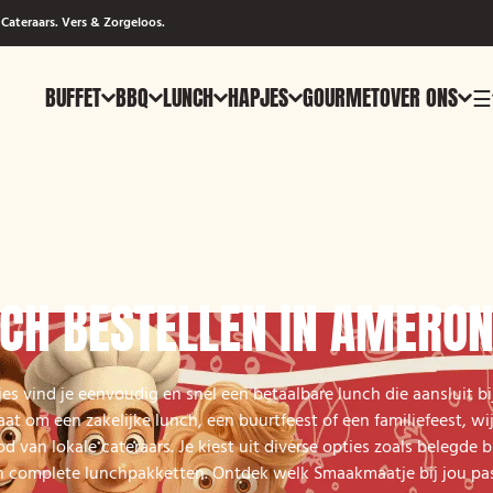
Cateraars. Vers & Zorgeloos.
BUFFET
BBQ
LUNCH
HAPJES
GOURMET
OVER ONS
☰
CH BESTELLEN IN AMERO
es vind je eenvoudig en snel een betaalbare lunch die aansluit b
aat om een zakelijke lunch, een buurtfeest of een familiefeest, wi
 van lokale cateraars. Je kiest uit diverse opties zoals belegde 
n complete lunchpakketten. Ontdek welk Smaakmaatje bij jou pas