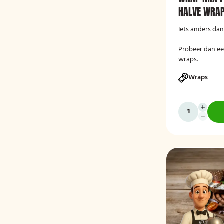
HALVE WRA
Iets anders da
Probeer dan een
wraps.
Wraps