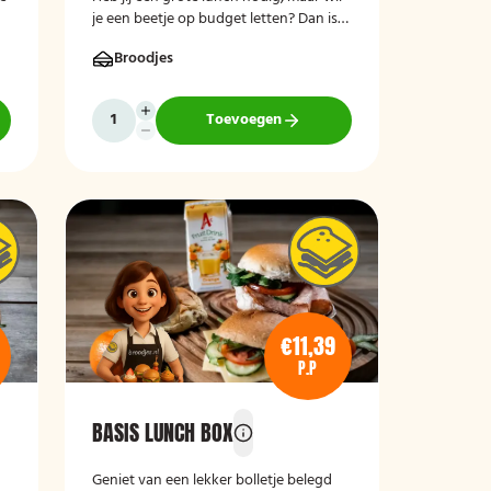
je een beetje op budget letten? Dan is
de perfecte lunch voor jou!
Broodjes
Toevoegen
€11,39
P.P
BASIS LUNCH BOX
Geniet van een lekker bolletje belegd