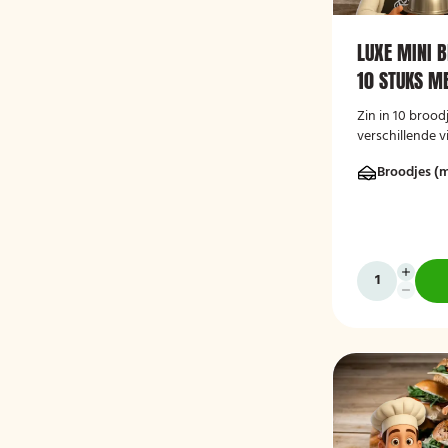
LUXE MINI 
10 STUKS M
Zin in 10 brood
verschillende v
Bestel dan dez
Broodjes (m
stuks!