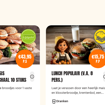
€43,95
€15,75
P.S
P.P
SIS
LUNCH POPULAIR (V.A. 8
HAAL 10 STUKS
PERS.)
e broodjes voor 1 vaste
Laat je verassen door een heerlijk mai
en klossterbroodje, krentenbol, een
stuk fruit en een lekker drankje.
Dranken