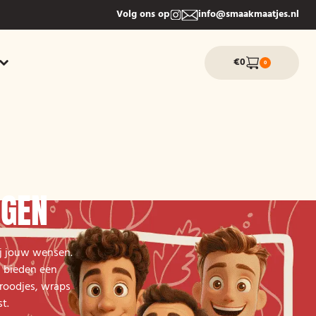
Volg ons op
info@smaakmaatjes.nl
€0
0
NGEN
ij jouw wensen.
j bieden een
broodjes, wraps
t.