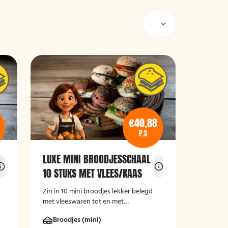
€40,88
P.S
LUXE MINI BROODJESSCHAAL
10 STUKS MET VLEES/KAAS
s
Zin in 10 mini broodjes lekker belegd
met vleeswaren tot en met
verschillende kaassoorten, bestel dan
Broodjes (mini)
deze luxe broodschaal 10 stuks!