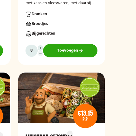
met kaas en vleeswaren, met daarbij
een krentenbol, een stuk fruit en een
Dranken
drankje.
Broodjes
Bijgerechten
Toevoegen
0
€13,15
P.P