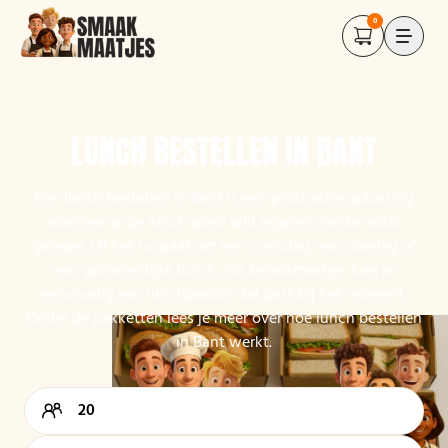
0
LUNCH BESTELLEN IN BANT
Een lunch bestellen in Bant is een praktische oplossing
wanneer je de lunch goed wilt regelen zonder extra
geregel. Of het nu gaat om een werkdag, een overleg of
een gezamenlijke lunch, via Smaakmaatjes kies je
eenvoudig een lunchpakket dat past bij het moment.
Onder de pakketten lees je meer over hoe lunch bestellen
in Bant werkt.