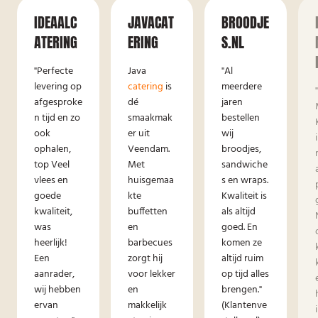
IDEAALC
JAVACAT
BROODJE
ATERING
ERING
S.NL
"Perfecte
Java
"Al
levering op
catering
is
meerdere
afgesproke
dé
jaren
n tijd en zo
smaakmak
bestellen
ook
er uit
wij
ophalen,
Veendam.
broodjes,
top Veel
Met
sandwiche
vlees en
huisgemaa
s en wraps.
goede
kte
Kwaliteit is
kwaliteit,
buffetten
als altijd
was
en
goed. En
heerlijk!
barbecues
komen ze
Een
zorgt hij
altijd ruim
aanrader,
voor lekker
op tijd alles
wij hebben
en
brengen."
ervan
makkelijk
(Klantenve