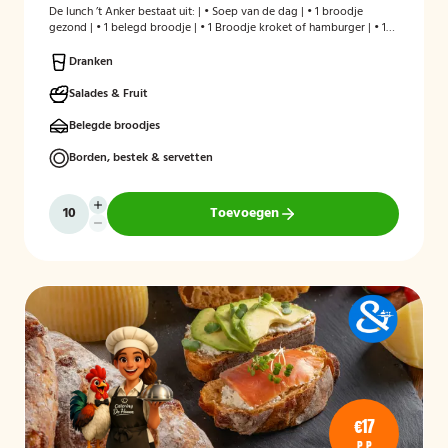
De lunch ’t Anker bestaat uit: | • Soep van de dag | • 1 broodje
gezond | • 1 belegd broodje | • 1 Broodje kroket of hamburger | • 1
stuks fruit | • Melk en/of karnemelk en jus d`Orange
Dranken
Salades & Fruit
Belegde broodjes
Borden, bestek & servetten
Toevoegen
€17
P.P