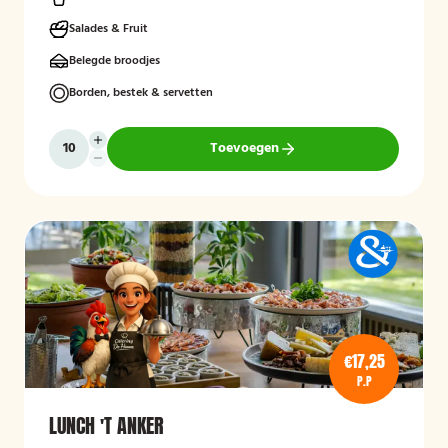
Salades & Fruit
Belegde broodjes
Borden, bestek & servetten
Toevoegen
€17,25
P.P
LUNCH 'T ANKER