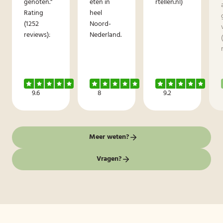
genoten."
eten in
rtellen.nl)
Rating
heel
(1252
Noord-
reviews):
Nederland.
9.6
8
9.2
Meer weten?
Vragen?