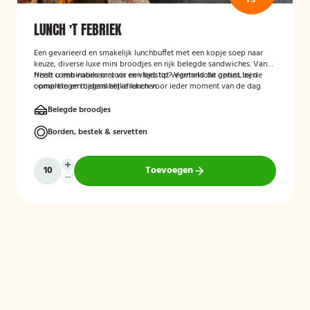
LUNCH 'T FEBRIEK
Een gevarieerd en smakelijk lunchbuffet met een kopje soep naar
keuze, diverse luxe mini broodjes en rijk belegde sandwiches. Van
frisse combinaties met vis en vlees tot vegetarische opties, een
Heeft u een voorkeur voor een tijdstip? Vermeld dit gerust bij de
complete en toegankelijke lunch voor ieder moment van de dag.
opmerkingen tijdens het afrekenen.
Belegde broodjes
Borden, bestek & servetten
Toevoegen