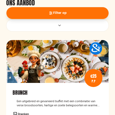
ONS AANBOD
Filter op
€25
P.P
BRUNCH
Een uitgebreid en gevarieerd buffet met een combinatie van
verse broodsoorten, hartige en zoete belegsoorten en warme
gerechten. Perfect voor een complete en gezellige start van de
dag.
Dranken