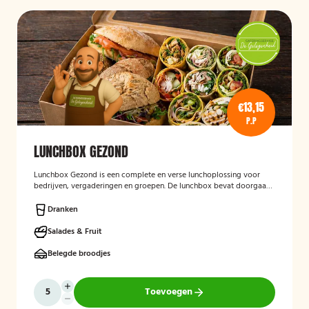
€13,15
P.P
LUNCHBOX GEZOND
Lunchbox Gezond
is een complete en verse lunchoplossing voor
bedrijven, vergaderingen en groepen. De lunchbox bevat doorgaans
een gevarieerde selectie van vers belegde broodjes, wraps, salades,
fruit en andere gezonde producten, waarbij rekening kan worden
Dranken
gehouden met dieetwensen en allergieën. De focus ligt op een
smaakvolle, voedzame en verzorgd gepresenteerde lunch die
Salades & Fruit
eenvoudig op locatie wordt bezorgd.
Belegde broodjes
Toevoegen