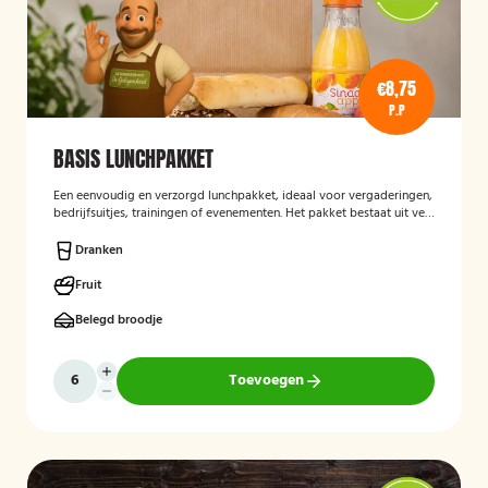
€8,75
P.P
BASIS LUNCHPAKKET
Een eenvoudig en verzorgd lunchpakket, ideaal voor vergaderingen,
bedrijfsuitjes, trainingen of evenementen. Het pakket bestaat uit vers
bereide lunchproducten en is bedoeld als praktische, smakelijke
lunch voor onderweg of op locatie.
Dranken
Fruit
Belegd broodje
Toevoegen