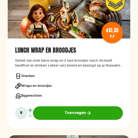
€13,35
P.P
LUNCH WRAP EN BROODJES
Geniet van onze halve wrap en 3 luxe broodjes lunch. Inclusief
handfruit en drinken. Lekker vers bereid en bezorgd op je thuisadres
of op kantoor. Smakelijk!
Dranken
Wraps en broodjes
Bijgerechten
Toevoegen