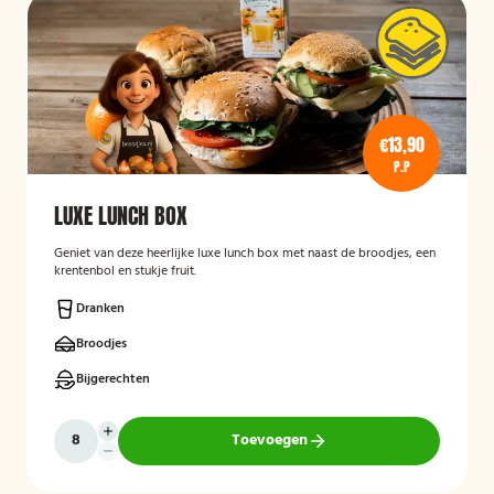
€13,90
P.P
LUXE LUNCH BOX
Geniet van deze heerlijke luxe lunch box met naast de broodjes, een
krentenbol en stukje fruit.
Dranken
Broodjes
Bijgerechten
Toevoegen