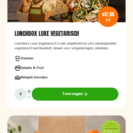
€17,55
P.P
LUNCHBOX LUXE VEGETARISCH
Lunchbox Luxe Vegetarisch
is een uitgebreid en vers samengesteld
vegetarisch lunchpakket, ideaal voor vergaderingen, zakelijke
bijeenkomsten en evenementen. De lunchbox bevat een gevarieerde
selectie van luxe broodjes, wraps en andere vegetarische
Dranken
lekkernijen, zorgvuldig bereid met verse ingrediënten en
aantrekkelijk gepresenteerd. Ook kan rekening worden gehouden
Salades & Fruit
met specifieke dieetwensen en allergieën.
Belegde broodjes
Toevoegen