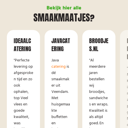
Bekijk hier alle
SMAAKMAATJES?
IDEAALC
JAVACAT
BROODJE
ATERING
ERING
S.NL
"Perfecte
Java
"Al
levering op
catering
is
meerdere
afgesproke
dé
jaren
n tijd en zo
smaakmak
bestellen
ook
er uit
wij
ophalen,
Veendam.
broodjes,
top Veel
Met
sandwiche
vlees en
huisgemaa
s en wraps.
goede
kte
Kwaliteit is
kwaliteit,
buffetten
als altijd
was
en
goed. En