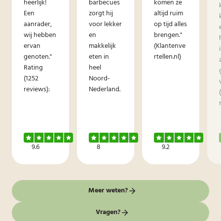
heerlijk!
barbecues
komen ze
Een
zorgt hij
altijd ruim
aanrader,
voor lekker
op tijd alles
wij hebben
en
brengen."
ervan
makkelijk
(Klantenve
genoten."
eten in
rtellen.nl)
Rating
heel
(1252
Noord-
reviews):
Nederland.
9.6
8
9.2
Meer weten?
Vragen?