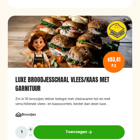
€53,41
P.S
LUXE BROODJESSCHAAL VLEES/KAAS MET
GARNITUUR
Zin in 10 broodjes lekker belegd met vleeswaren tot en met
verschillende vlees- en kaassoorten, bestel dan deze luxe
broodschaal 10 stuks!
Broodjes
Toevoegen