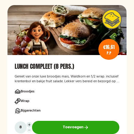
€16,61
P.P
LUNCH COMPLEET (8 PERS.)
Geniet van onze luxe broodjes mais, Waldkorn en 1/2 wrap. inclusief
krentenbol en bakje fruit salade. Lekker vers bereid en bezorgd op je
thuisadres of op kantoor. Smakelijk!
Broodjes
Wrap
Bijgerechten
Toevoegen