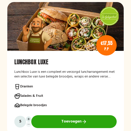
€17,55
P.P
LUNCHBOX LUXE
Lunchbox Luxe is een compleet en verzorgd luncharrangement met
een selectie van luxe belegde broodjes, wraps en andere verse
lunchproducten. De lunchbox is geschikt voor zakelijke
bijeenkomsten, vergaderingen en groepslunches en staat bekend
Dranken
om de verse ingrediënten, verzorgde presentatie en de mogelijkheid
om rekening te houden met dieetwensen zoals vegetarisch,
Salades & Fruit
veganistisch of halal.
Belegde broodjes
Toevoegen