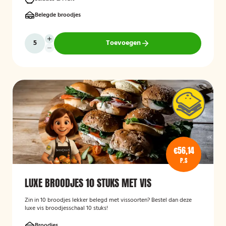
eenvoudig op locatie wordt bezorgd.
Belegde broodjes
Toevoegen
€56,14
P.S
LUXE BROODJES 10 STUKS MET VIS
Zin in 10 broodjes lekker belegd met vissoorten? Bestel dan deze
luxe vis broodjesschaal 10 stuks!
Broodjes