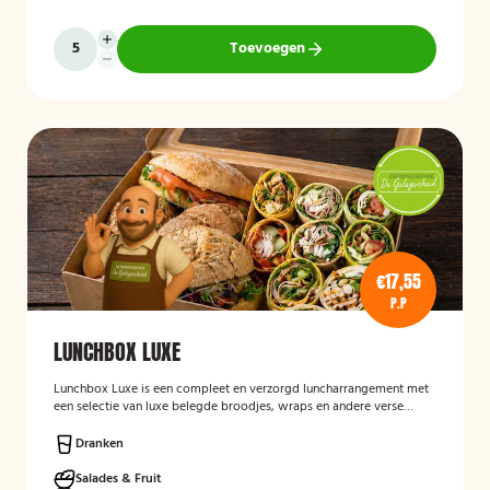
Toevoegen
€17,55
P.P
LUNCHBOX LUXE
Lunchbox Luxe is een compleet en verzorgd luncharrangement met
een selectie van luxe belegde broodjes, wraps en andere verse
lunchproducten. De lunchbox is geschikt voor zakelijke
bijeenkomsten, vergaderingen en groepslunches en staat bekend
Dranken
om de verse ingrediënten, verzorgde presentatie en de mogelijkheid
om rekening te houden met dieetwensen zoals vegetarisch,
Salades & Fruit