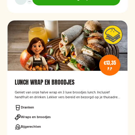
€13,35
P.P
LUNCH WRAP EN BROODJES
Geniet van onze halve wrap en 3 luxe broodjes lunch. Inclusief
handfruit en drinken. Lekker vers bereid en bezorgd op je thuisadres
of op kantoor. Smakelijk!
Dranken
Wraps en broodjes
Bijgerechten