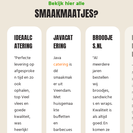
Bekijk hier alle
SMAAKMAATJES?
IDEAALC
JAVACAT
BROODJE
ATERING
ERING
S.NL
"Perfecte
Java
"Al
levering op
catering
is
meerdere
afgesproke
dé
jaren
n tijd en zo
smaakmak
bestellen
ook
er uit
wij
ophalen,
Veendam.
broodjes,
top Veel
Met
sandwiche
vlees en
huisgemaa
s en wraps.
goede
kte
Kwaliteit is
kwaliteit,
buffetten
als altijd
was
en
goed. En
heerlijk!
barbecues
komen ze