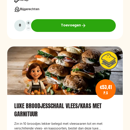
Wrap
Bijgerechten
Toevoegen
€53,41
P.S
LUXE BROODJESSCHAAL VLEES/KAAS MET
GARNITUUR
Zin in 10 broodjes lekker belegd met vleeswaren tot en met
verschillende vlees- en kaassoorten, bestel dan deze luxe