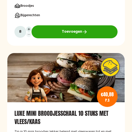
Broodjes
Bijgerechten
Toevoegen
€40,88
P.S
LUXE MINI BROODJESSCHAAL 10 STUKS MET
VLEES/KAAS
Zin in 10 mini broodjes lekker belegd met vleeswaren tot en met