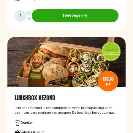
Toevoegen
€13,15
P.P
LUNCHBOX GEZOND
Lunchbox Gezond
is een complete en verse lunchoplossing voor
bedrijven, vergaderingen en groepen. De lunchbox bevat doorgaans
een gevarieerde selectie van vers belegde broodjes, wraps, salades,
fruit en andere gezonde producten, waarbij rekening kan worden
Dranken
gehouden met dieetwensen en allergieën. De focus ligt op een
smaakvolle, voedzame en verzorgd gepresenteerde lunch die
Salades & Fruit