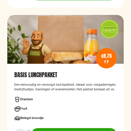
€8,75
P.P
BASIS LUNCHPAKKET
Een eenvoudig en verzorgd lunchpakket, ideaal voor vergaderingen,
bedrijfsuitjes, trainingen of evenementen. Het pakket bestaat uit vers
bereide lunchproducten en is bedoeld als praktische, smakelijke
lunch voor onderweg of op locatie.
Dranken
Fruit
Belegd broodje