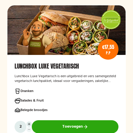
€17,55
P.P
LUNCHBOX LUXE VEGETARISCH
Lunchbox Luxe Vegetarisch
is een uitgebreid en vers samengesteld
vegetarisch lunchpakket, ideaal voor vergaderingen, zakelijke
bijeenkomsten en evenementen. De lunchbox bevat een gevarieerde
selectie van luxe broodjes, wraps en andere vegetarische
Dranken
lekkernijen, zorgvuldig bereid met verse ingrediënten en
aantrekkelijk gepresenteerd. Ook kan rekening worden gehouden
Salades & Fruit
met specifieke dieetwensen en allergieën.
Belegde broodjes
Toevoegen