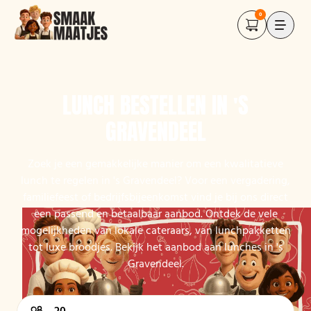
0
LUNCH BESTELLEN IN 'S
GRAVENDEEL
Zoek je een gemakkelijke manier om een kwalitatieve
lunch te regelen in 's Gravendeel? Voor een vergadering,
familiefeest of bedrijfsbijeenkomst vind je bij ons direct
een passend en betaalbaar aanbod. Ontdek de vele
mogelijkheden van lokale cateraars, van lunchpakketten
tot luxe broodjes. Bekijk het aanbod aan lunches in 's
Gravendeel.