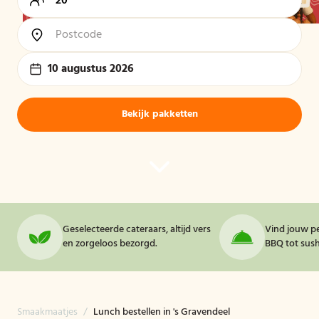
10 augustus 2026
Bekijk pakketten
Geselecteerde cateraars, altijd vers
Vind jouw pe
en zorgeloos bezorgd.
BBQ tot sushi
Smaakmaatjes
/
Lunch bestellen in 's Gravendeel