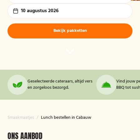
10 augustus 2026
Bekijk pakketten
Geselecteerde cateraars, altijd vers
Vind jouw pe
en zorgeloos bezorgd.
BBQ tot sushi
Smaakmaatjes
/
Lunch bestellen in Cabauw
ONS AANBOD