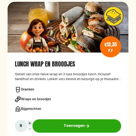
€13,35
P.P
LUNCH WRAP EN BROODJES
Geniet van onze halve wrap en 3 luxe broodjes lunch. Inclusief
handfruit en drinken. Lekker vers bereid en bezorgd op je thuisadres
of op kantoor. Smakelijk!
Dranken
Wraps en broodjes
Bijgerechten
Toevoegen