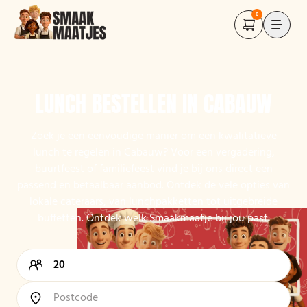
0
LUNCH BESTELLEN IN CABAUW
Zoek je een eenvoudige manier om een kwalitatieve
lunch te regelen in Cabauw? Voor een vergadering,
buurtfeest of familiefeest vind je bij ons direct een
passend en betaalbaar aanbod. Ontdek de vele opties van
lokale cateraars, van lunchpakketten tot uitgebreide
buffetten. Ontdek welk Smaakmaatje bij jou past.