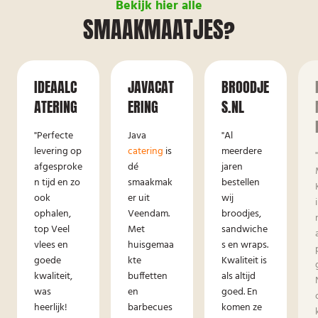
Bekijk hier alle
SMAAKMAATJES?
IDEAALC
JAVACAT
BROODJE
ATERING
ERING
S.NL
"Perfecte
Java
"Al
levering op
catering
is
meerdere
afgesproke
dé
jaren
n tijd en zo
smaakmak
bestellen
ook
er uit
wij
ophalen,
Veendam.
broodjes,
top Veel
Met
sandwiche
vlees en
huisgemaa
s en wraps.
goede
kte
Kwaliteit is
kwaliteit,
buffetten
als altijd
was
en
goed. En
heerlijk!
barbecues
komen ze