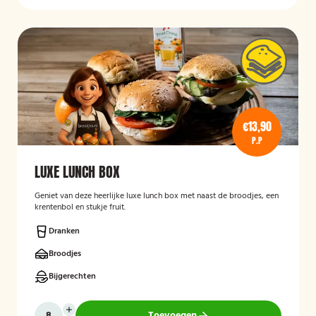
€13,90
P.P
LUXE LUNCH BOX
Geniet van deze heerlijke luxe lunch box met naast de broodjes, een
krentenbol en stukje fruit.
Dranken
Broodjes
Bijgerechten
Toevoegen