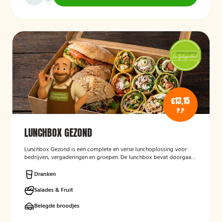
€13,15
P.P
LUNCHBOX GEZOND
Lunchbox Gezond
is een complete en verse lunchoplossing voor
bedrijven, vergaderingen en groepen. De lunchbox bevat doorgaans
een gevarieerde selectie van vers belegde broodjes, wraps, salades,
fruit en andere gezonde producten, waarbij rekening kan worden
Dranken
gehouden met dieetwensen en allergieën. De focus ligt op een
smaakvolle, voedzame en verzorgd gepresenteerde lunch die
Salades & Fruit
eenvoudig op locatie wordt bezorgd.
Belegde broodjes