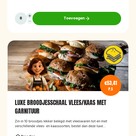
Toevoegen
€53,41
P.S
LUXE BROODJESSCHAAL VLEES/KAAS MET
GARNITUUR
Zin in 10 broodjes lekker belegd met vleeswaren tot en met
verschillende vlees- en kaassoorten, bestel dan deze luxe
broodschaal 10 stuks!