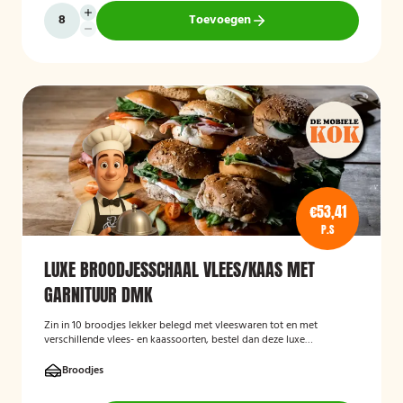
Toevoegen
€53,41
P.S
LUXE BROODJESSCHAAL VLEES/KAAS MET
GARNITUUR DMK
Zin in 10 broodjes lekker belegd met vleeswaren tot en met
verschillende vlees- en kaassoorten, bestel dan deze luxe
broodschaal 10 stuks!
Broodjes