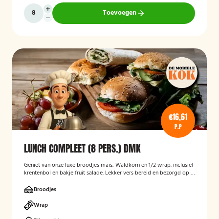
Toevoegen
€16,61
P.P
LUNCH COMPLEET (8 PERS.) DMK
Geniet van onze luxe broodjes mais, Waldkorn en 1/2 wrap. inclusief
krentenbol en bakje fruit salade. Lekker vers bereid en bezorgd op je
thuisadres of op kantoor. Smakelijk!
Broodjes
Wrap