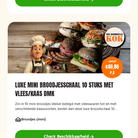
vanaf
€40,88
P.S
LUXE MINI BROODJESSCHAAL 10 STUKS MET
VLEES/KAAS DMK
Zin in 10 mini broodjes lekker belegd met vleeswaren tot en met
verschillende kaassoorten, bestel dan deze luxe broodschaal 10
stuks!
Broodjes (mini)
Check Beschikbaarheid