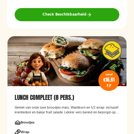
Check Beschikbaarheid
vanaf
€16,61
P.P
LUNCH COMPLEET (8 PERS.)
Geniet van onze luxe broodjes mais, Waldkorn en 1/2 wrap. inclusief
krentenbol en bakje fruit salade. Lekker vers bereid en bezorgd op je
thuisadres of op kantoor. Smakelijk!
Broodjes
Wrap