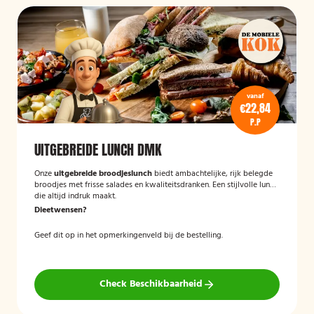
vanaf
€22,84
P.P
UITGEBREIDE LUNCH DMK
Onze
uitgebreide broodjeslunch
biedt ambachtelijke, rijk belegde
broodjes met frisse salades en kwaliteitsdranken. Een stijlvolle lunch
die altijd indruk maakt.
Dieetwensen?
Geef dit op in het opmerkingenveld bij de bestelling.
Check Beschikbaarheid