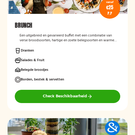
vanaf
€25
P.P
BRUNCH
Een uitgebreid en gevarieerd buffet met een combinatie van
verse broodsoorten, hartige en zoete belegsoorten en warme
gerechten. Perfect voor een complete en gezellige start van de
dag.
Dranken
Salades & Fruit
Belegde broodjes
Borden, bestek & servetten
Check Beschikbaarheid