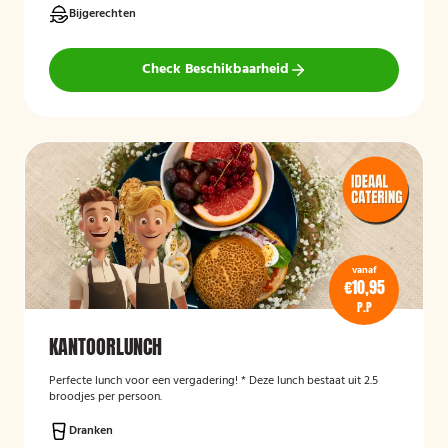
Bijgerechten
Check Beschikbaarheid
vanaf
€10,95
P.P
KANTOORLUNCH
Perfecte lunch voor een vergadering! * Deze lunch bestaat uit 2.5
broodjes per persoon.
Dranken