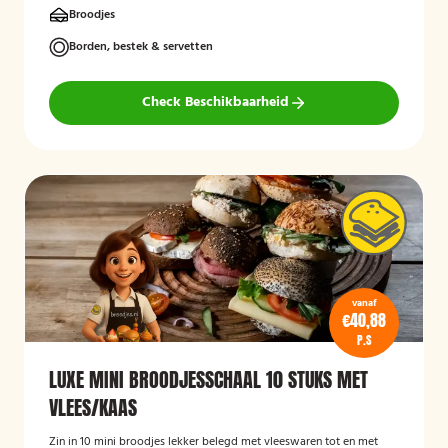
Broodjes
Borden, bestek & servetten
Check Beschikbaarheid
vanaf
€40,88
P.S
LUXE MINI BROODJESSCHAAL 10 STUKS MET
VLEES/KAAS
Zin in 10 mini broodjes lekker belegd met vleeswaren tot en met