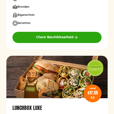
Broodjes
Bijgerechten
Servetten
Check Beschikbaarheid
vanaf
€17,55
P.P
LUNCHBOX LUXE