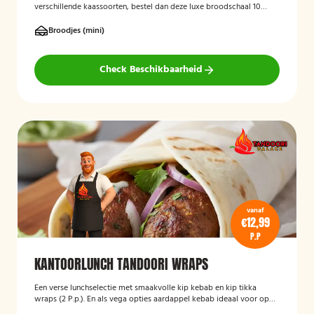
verschillende kaassoorten, bestel dan deze luxe broodschaal 10
stuks!
Broodjes (mini)
Check Beschikbaarheid
vanaf
€12,99
P.P
KANTOORLUNCH TANDOORI WRAPS
Een verse lunchselectie met smaakvolle kip kebab en kip tikka
wraps (2 P.p.). En als vega opties aardappel kebab ideaal voor op
kantoor. In het opmerkingen veld kun je de verdeling aangeven.