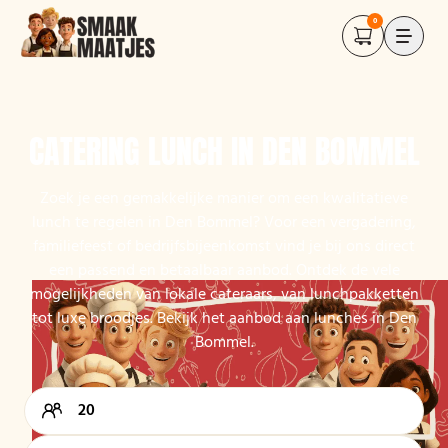
0
CATERING LUNCH IN DEN BOMMEL
Zoek je een gemakkelijke manier om een kwalitatieve
lunch te regelen in Den Bommel? Voor een vergadering,
familiefeest of bedrijfsbijeenkomst vind je bij ons direct
een passend en betaalbaar aanbod. Ontdek de vele
mogelijkheden van lokale cateraars, van lunchpakketten
tot luxe broodjes. Bekijk het aanbod aan lunches in Den
Bommel.