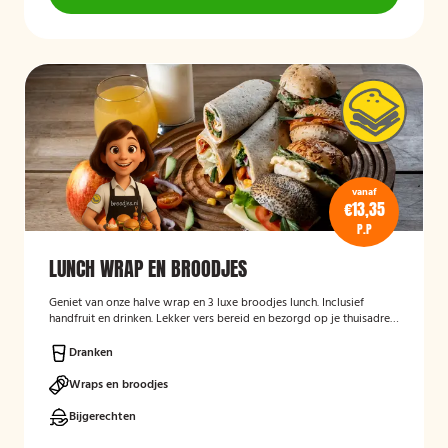
vanaf
€13,35
P.P
LUNCH WRAP EN BROODJES
Geniet van onze halve wrap en 3 luxe broodjes lunch. Inclusief
handfruit en drinken. Lekker vers bereid en bezorgd op je thuisadres
of op kantoor. Smakelijk!
Dranken
Wraps en broodjes
Bijgerechten