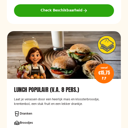
Check Beschikbaarheid
vanaf
€15,75
P.P
LUNCH POPULAIR (V.A. 8 PERS.)
Laat je verassen door een heerlijk mais en klossterbroodje,
krentenbol, een stuk fruit en een lekker drankje.
Dranken
Broodjes