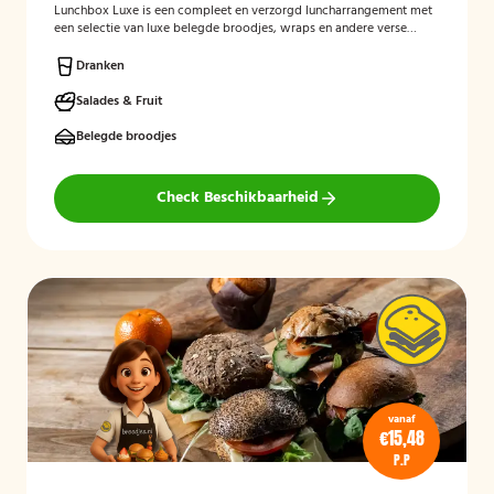
Lunchbox Luxe is een compleet en verzorgd luncharrangement met
een selectie van luxe belegde broodjes, wraps en andere verse
lunchproducten. De lunchbox is geschikt voor zakelijke
bijeenkomsten, vergaderingen en groepslunches en staat bekend
Dranken
om de verse ingrediënten, verzorgde presentatie en de mogelijkheid
om rekening te houden met dieetwensen zoals vegetarisch,
Salades & Fruit
veganistisch of halal.
Belegde broodjes
Check Beschikbaarheid
vanaf
€15,48
P.P