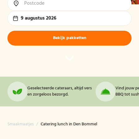
9 augustus 2026
Bekijk pakketten
Geselecteerde cateraars, altijd vers
Vind jouw pe
en zorgeloos bezorgd.
BBQ tot sushi
Smaakmaatjes
/
Catering lunch in Den Bommel