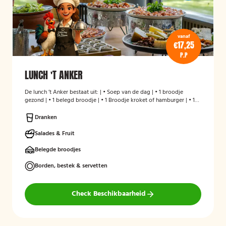
vanaf
€17,25
P.P
LUNCH 'T ANKER
De lunch ’t Anker bestaat uit: | • Soep van de dag | • 1 broodje
gezond | • 1 belegd broodje | • 1 Broodje kroket of hamburger | • 1
stuks fruit | • Melk en/of karnemelk en jus d`Orange
Dranken
Salades & Fruit
Belegde broodjes
Borden, bestek & servetten
Check Beschikbaarheid