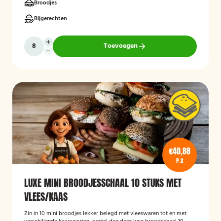
Broodjes
Bijgerechten
Toevoegen
€40,88
P.S
LUXE MINI BROODJESSCHAAL 10 STUKS MET
VLEES/KAAS
Zin in 10 mini broodjes lekker belegd met vleeswaren tot en met