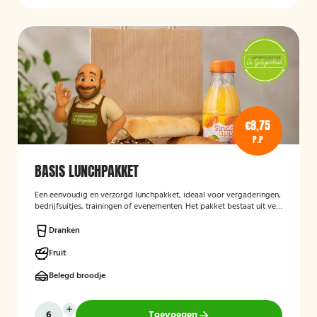
€8,75
P.P
BASIS LUNCHPAKKET
Een eenvoudig en verzorgd lunchpakket, ideaal voor vergaderingen,
bedrijfsuitjes, trainingen of evenementen. Het pakket bestaat uit vers
bereide lunchproducten en is bedoeld als praktische, smakelijke
lunch voor onderweg of op locatie.
Dranken
Fruit
Belegd broodje
Toevoegen