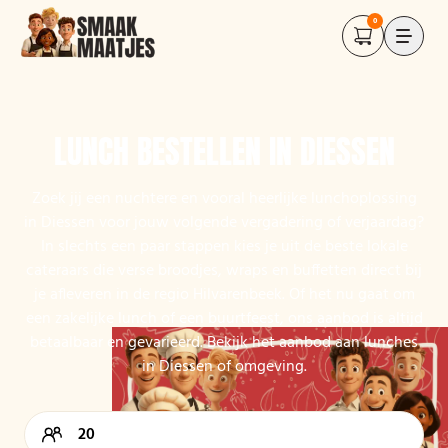
0
LUNCH BESTELLEN IN DIESSEN
Zoek jij een nuchtere en vooral heerlijke lunchoplossing
in Diessen voor jouw volgende vergadering of verjaardag?
In slechts een paar stappen kies je uit de beste lokale
cateraars die verse broodjes, wraps en buffetten direct bij
je afleveren in de regio Hilvarenbeek. Of het nu gaat om
een zakelijke lunch of een buurtfeest, ons aanbod is altijd
betaalbaar en gevarieerd. Bekijk het aanbod aan lunches
in Diessen of omgeving.