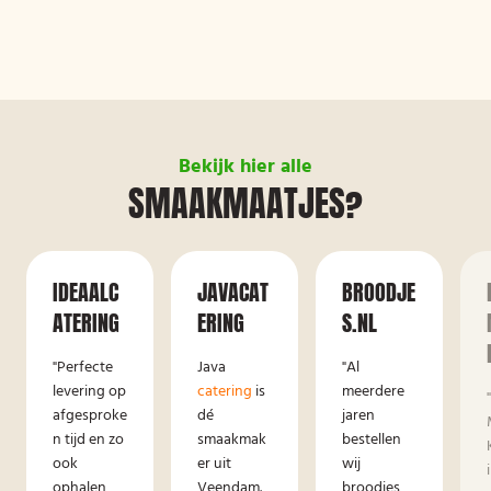
Bekijk hier alle
SMAAKMAATJES?
IDEAALC
JAVACAT
BROODJE
ATERING
ERING
S.NL
"Perfecte
Java
"Al
levering op
catering
is
meerdere
afgesproke
dé
jaren
n tijd en zo
smaakmak
bestellen
ook
er uit
wij
ophalen,
Veendam.
broodjes,