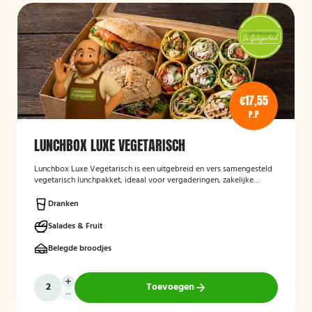
€17,55
P.P
LUNCHBOX LUXE VEGETARISCH
Lunchbox Luxe Vegetarisch
is een uitgebreid en vers samengesteld
vegetarisch lunchpakket, ideaal voor vergaderingen, zakelijke
bijeenkomsten en evenementen. De lunchbox bevat een gevarieerde
selectie van luxe broodjes, wraps en andere vegetarische
Dranken
lekkernijen, zorgvuldig bereid met verse ingrediënten en
aantrekkelijk gepresenteerd. Ook kan rekening worden gehouden
Salades & Fruit
met specifieke dieetwensen en allergieën.
Belegde broodjes
Toevoegen