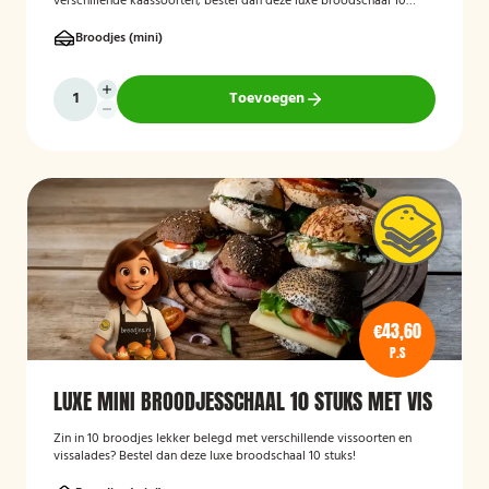
verschillende kaassoorten, bestel dan deze luxe broodschaal 10
stuks!
Broodjes (mini)
Toevoegen
€43,60
P.S
LUXE MINI BROODJESSCHAAL 10 STUKS MET VIS
Zin in 10 broodjes lekker belegd met verschillende vissoorten en
vissalades? Bestel dan deze luxe broodschaal 10 stuks!