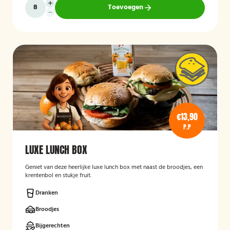
Toevoegen
€13,90
P.P
LUXE LUNCH BOX
Geniet van deze heerlijke luxe lunch box met naast de broodjes, een
krentenbol en stukje fruit.
Dranken
Broodjes
Bijgerechten