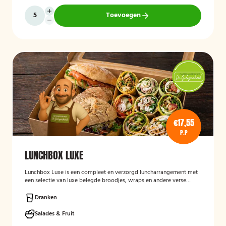
Toevoegen
€17,55
P.P
LUNCHBOX LUXE
Lunchbox Luxe is een compleet en verzorgd luncharrangement met
een selectie van luxe belegde broodjes, wraps en andere verse
lunchproducten. De lunchbox is geschikt voor zakelijke
bijeenkomsten, vergaderingen en groepslunches en staat bekend
Dranken
om de verse ingrediënten, verzorgde presentatie en de mogelijkheid
om rekening te houden met dieetwensen zoals vegetarisch,
Salades & Fruit
veganistisch of halal.