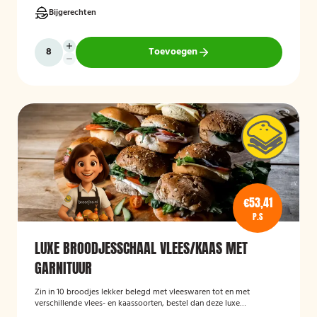
Bijgerechten
Toevoegen
€53,41
P.S
LUXE BROODJESSCHAAL VLEES/KAAS MET
GARNITUUR
Zin in 10 broodjes lekker belegd met vleeswaren tot en met
verschillende vlees- en kaassoorten, bestel dan deze luxe
broodschaal 10 stuks!