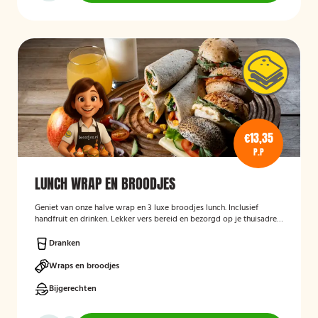
€13,35
P.P
LUNCH WRAP EN BROODJES
Geniet van onze halve wrap en 3 luxe broodjes lunch. Inclusief
handfruit en drinken. Lekker vers bereid en bezorgd op je thuisadres
of op kantoor. Smakelijk!
Dranken
Wraps en broodjes
Bijgerechten