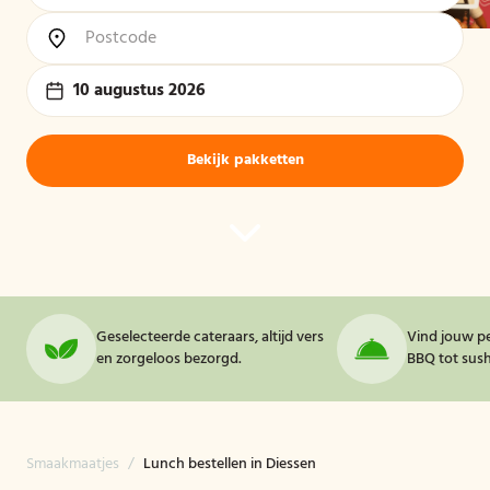
10 augustus 2026
Bekijk pakketten
Geselecteerde cateraars, altijd vers
Vind jouw pe
en zorgeloos bezorgd.
BBQ tot sushi
Smaakmaatjes
/
Lunch bestellen in Diessen