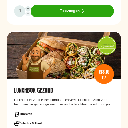
Toevoegen
€13,15
P.P
LUNCHBOX GEZOND
Lunchbox Gezond
is een complete en verse lunchoplossing voor
bedrijven, vergaderingen en groepen. De lunchbox bevat doorgaans
een gevarieerde selectie van vers belegde broodjes, wraps, salades,
fruit en andere gezonde producten, waarbij rekening kan worden
Dranken
gehouden met dieetwensen en allergieën. De focus ligt op een
smaakvolle, voedzame en verzorgd gepresenteerde lunch die
Salades & Fruit
eenvoudig op locatie wordt bezorgd.