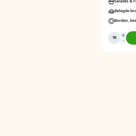
Salades & F
gezellige sta
Belegde br
Borden, bes