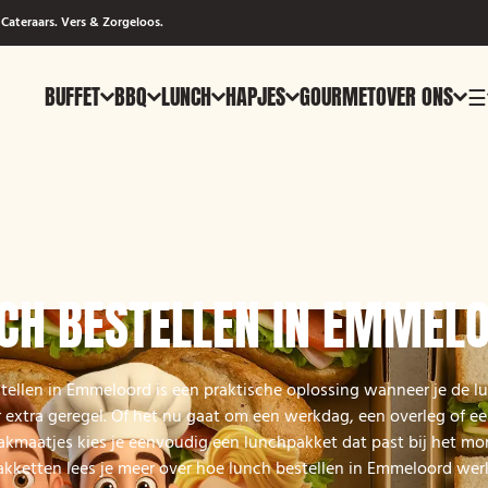
Cateraars. Vers & Zorgeloos.
BUFFET
BBQ
LUNCH
HAPJES
GOURMET
OVER ONS
☰
CH BESTELLEN IN EMMEL
tellen in Emmeloord is een praktische oplossing wanneer je de l
 extra geregel. Of het nu gaat om een werkdag, een overleg of e
akmaatjes kies je eenvoudig een lunchpakket dat past bij het m
akketten lees je meer over hoe lunch bestellen in Emmeloord werk