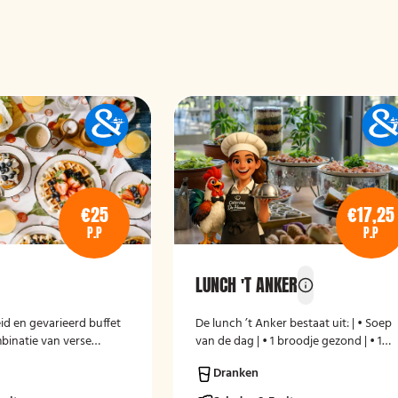
€25
€17,25
P.P
P.P
LUNCH 'T ANKER
id en gevarieerd buffet
De lunch ’t Anker bestaat uit: | • Soep
binatie van verse
van de dag | • 1 broodje gezond | • 1
, hartige en zoete
belegd broodje | • 1 Broodje kroket of
Dranken
n en warme gerechten.
hamburger | • 1 stuks fruit | • Melk
r een complete en
en/of karnemelk en jus d`Orange