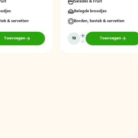
ruit
Salades & Fruit
rt van de dag.
oodjes
Belegde broodjes
tek & servetten
Borden, bestek & servetten
Toevoegen
Toevoegen