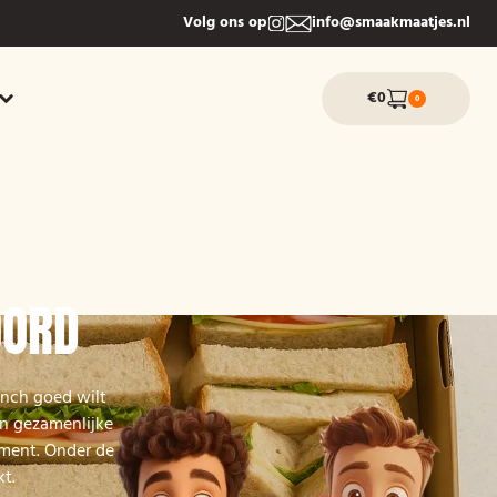
Volg ons op
info@smaakmaatjes.nl
€0
0
OORD
unch goed wilt
en gezamenlijke
oment. Onder de
t.