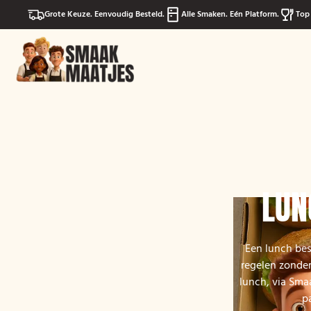
Grote Keuze. Eenvoudig Besteld.
Alle Smaken. Eén Platform.
Top 
LUN
Een lunch bes
regelen zonder
lunch, via Sma
p