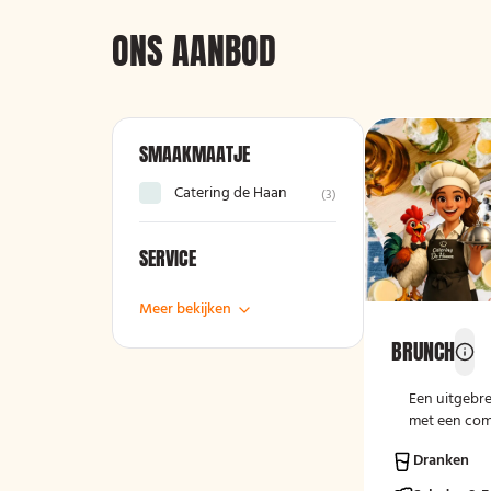
ONS AANBOD
SMAAKMAATJE
Catering de Haan
(
3
)
SERVICE
Meer bekijken
BRUNCH
Een uitgebre
met een com
broodsoorten
Dranken
belegsoorte
Perfect voo