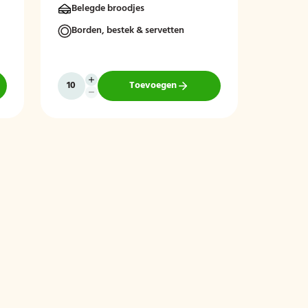
Belegde broodjes
complete en toegankelijke lunch voor
ieder moment van de dag.
Borden, bestek & servetten
Toevoegen