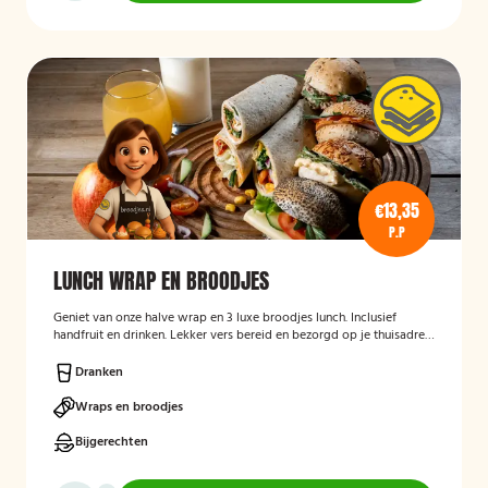
€13,35
P.P
LUNCH WRAP EN BROODJES
Geniet van onze halve wrap en 3 luxe broodjes lunch. Inclusief
handfruit en drinken. Lekker vers bereid en bezorgd op je thuisadres
of op kantoor. Smakelijk!
Dranken
Wraps en broodjes
Bijgerechten