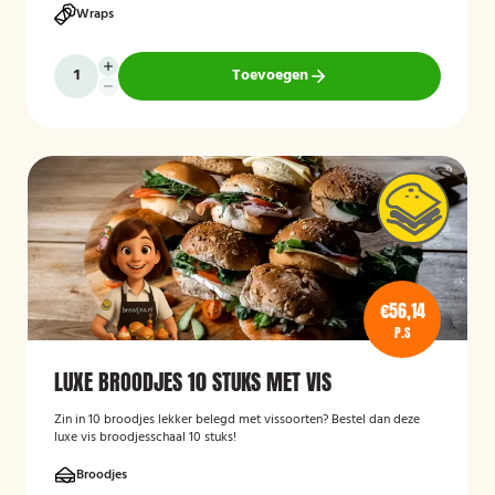
Wraps
Toevoegen
€56,14
P.S
LUXE BROODJES 10 STUKS MET VIS
Zin in 10 broodjes lekker belegd met vissoorten? Bestel dan deze
luxe vis broodjesschaal 10 stuks!
Broodjes