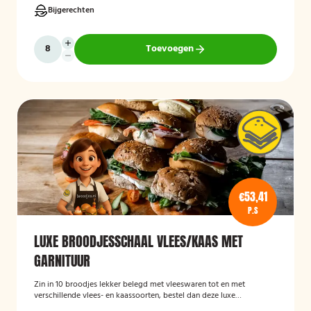
Bijgerechten
Toevoegen
€53,41
P.S
LUXE BROODJESSCHAAL VLEES/KAAS MET
GARNITUUR
Zin in 10 broodjes lekker belegd met vleeswaren tot en met
verschillende vlees- en kaassoorten, bestel dan deze luxe
broodschaal 10 stuks!