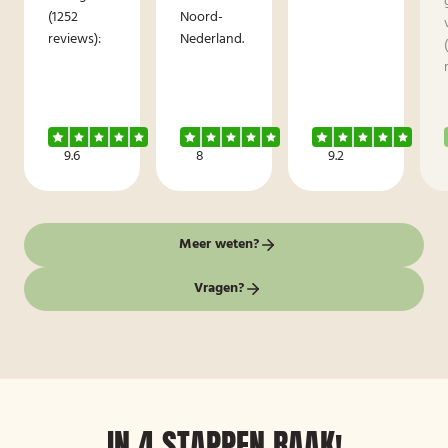
(1252
Noord-
reviews):
Nederland.
9.6
8
9.2
Meer weten?
Vragen?
IN 4 STAPPEN RAAK!