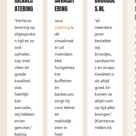
IDEAALC
JAVACAT
BROODJE
ATERING
ERING
S.NL
"Perfecte
Java
"Al
levering op
catering
is
meerdere
afgesproke
dé
jaren
n tijd en zo
smaakmak
bestellen
ook
er uit
wij
ophalen,
Veendam.
broodjes,
top Veel
Met
sandwiche
vlees en
huisgemaa
s en wraps.
goede
kte
Kwaliteit is
kwaliteit,
buffetten
als altijd
was
en
goed. En
heerlijk!
barbecues
komen ze
Een
zorgt hij
altijd ruim
aanrader,
voor lekker
op tijd alles
wij hebben
en
brengen."
ervan
makkelijk
(Klantenve
genoten."
eten in
rtellen.nl)
Rating
heel