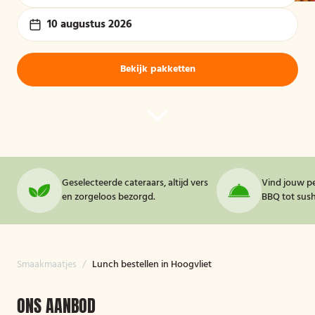
10 augustus 2026
Bekijk pakketten
Geselecteerde cateraars, altijd vers
Vind jouw pe
en zorgeloos bezorgd.
BBQ tot sushi
Smaakmaatjes
/
Lunch bestellen in Hoogvliet
ONS AANBOD