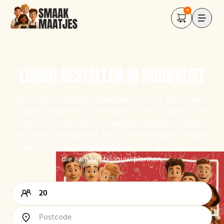
0
LUNCH BESTELLEN IN HOOGVLIET
Bestel eenvoudig een betaalbare lunch die precies past
bij jouw gelegenheid in Hoogvliet. Of het nu gaat om een
teamlunch, buurtfeest of zakelijke meeting, wij bieden
een groot lokaal aanbod. Kies uit verse belegde broodjes,
wraps of complete lunchbuffetten. Vind direct een lunch
die aansluit bij jouw plannen.