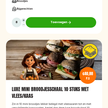
Broodjes
Bijgerechten
Toevoegen
€40,88
P.S
LUXE MINI BROODJESSCHAAL 10 STUKS MET
VLEES/KAAS
Zin in 10 mini broodjes lekker belegd met vleeswaren tot en met