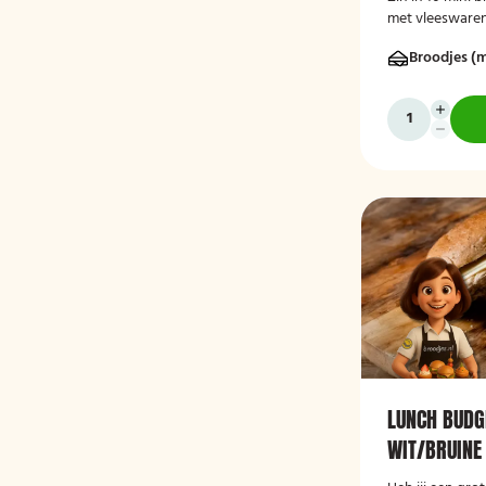
met vleeswaren
verschillende k
Broodjes (m
deze luxe broo
LUNCH BUDG
WIT/BRUINE