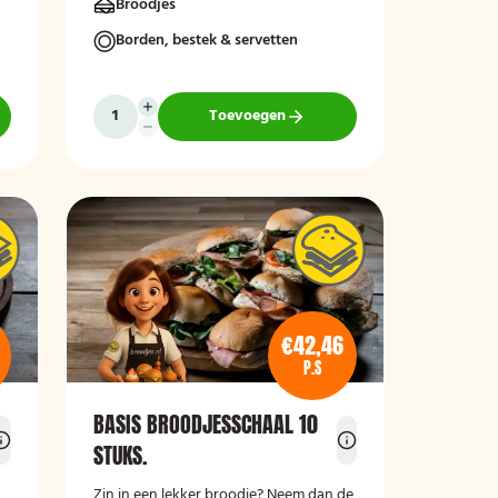
Broodjes
Borden, bestek & servetten
Toevoegen
€42,46
P.S
BASIS BROODJESSCHAAL 10
STUKS.
Zin in een lekker broodje? Neem dan de