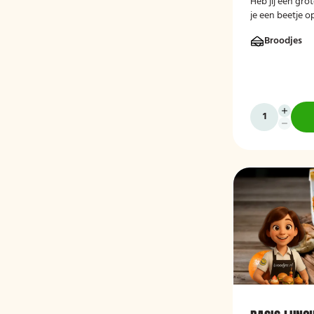
Heb jij een gro
je een beetje o
de perfecte lun
Broodjes