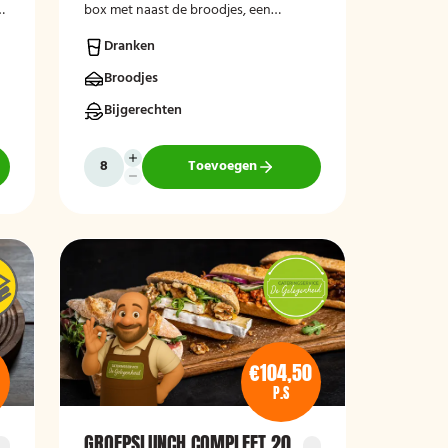
box met naast de broodjes, een
d
krentenbol en stukje fruit.
Dranken
Broodjes
Bijgerechten
Toevoegen
€104,50
P.S
GROEPSLUNCH COMPLEET 20