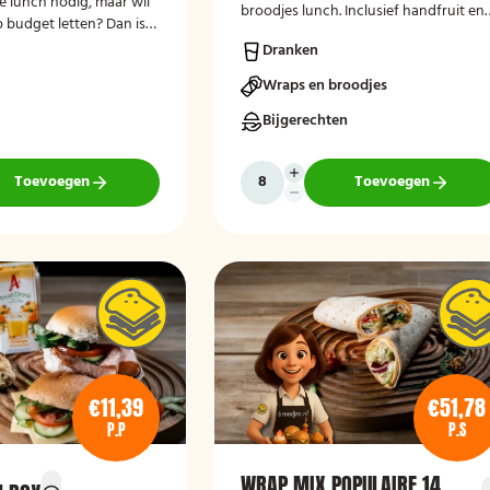
te lunch nodig, maar wil
broodjes lunch. Inclusief handfruit en
p budget letten? Dan is
drinken. Lekker vers bereid en bezorg
ch voor jou!
Dranken
op je thuisadres of op kantoor.
Smakelijk!
Wraps en broodjes
Bijgerechten
Toevoegen
Toevoegen
€11,39
€51,78
P.P
P.S
WRAP MIX POPULAIRE 14