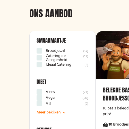
ONS AANBOD
SMAAKMAATJE
Broodjes.nl
(
14
)
Catering de
(
13
)
Gelegenheid
Ideaal Catering
(
4
)
DIEET
BELEGDE BA
Vlees
(
23
)
BROODJESSC
Vega
(
20
)
Vis
(
7
)
10 basis belegd
Meer bekijken
prijs!
10 Broodjes