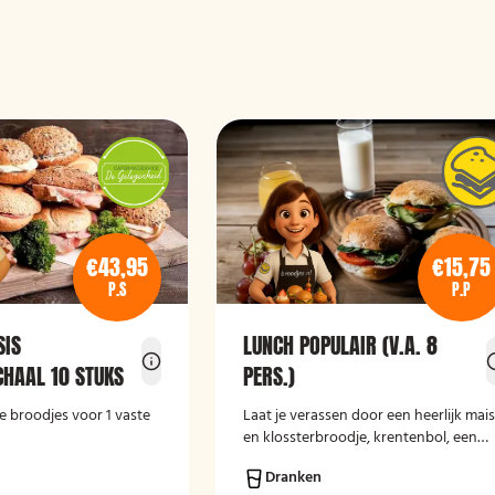
€43,95
€15,75
P.S
P.P
SIS
LUNCH POPULAIR (V.A. 8
HAAL 10 STUKS
PERS.)
e broodjes voor 1 vaste
Laat je verassen door een heerlijk mai
en klossterbroodje, krentenbol, een
stuk fruit en een lekker drankje.
Dranken