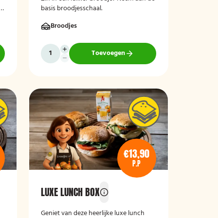
?
basis broodjesschaal.
Broodjes
Toevoegen
€13,90
P.P
LUXE LUNCH BOX
Geniet van deze heerlijke luxe lunch