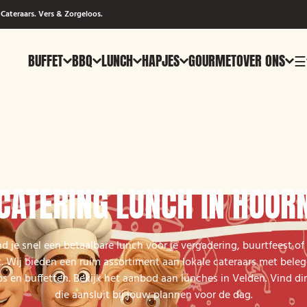
Cateraars. Vers & Zorgeloos.
BUFFET
BBQ
LUNCH
HAPJES
GOURMET
OVER ONS
☰
CATERING LUNCH IN HOOR
nd je snel een betaalbare lunch voor je vergadering, buurtfeest of 
. Wij bieden een ruim assortiment aan lokale cateraars met beleg
 en buffetten. Bekijk het aanbod aan lunches in Velden. Vind di
die aansluit bij jouw plannen voor de dag.