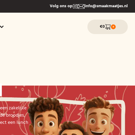
Volg ons op
info@smaakmaatjes.nl
€0
0
N
een zakelijke
de broodjes,
rect een lunch