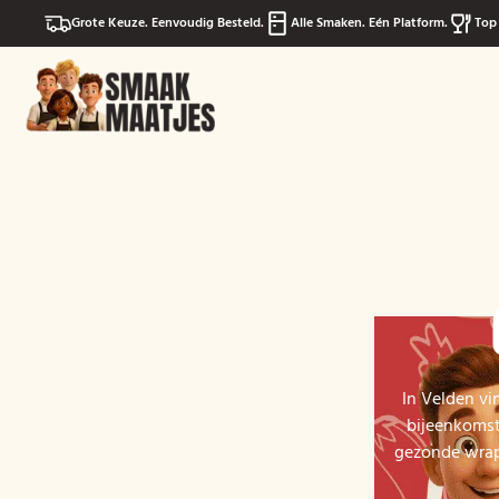
Grote Keuze. Eenvoudig Besteld.
Alle Smaken. Eén Platform.
Top 
In Velden vi
bijeenkomst
gezonde wraps