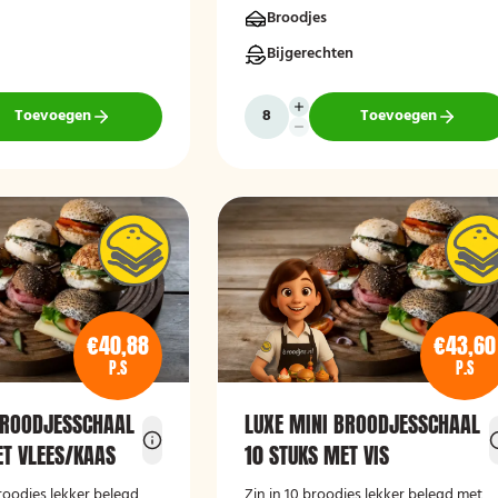
Broodjes
Bijgerechten
Toevoegen
Toevoegen
€40,88
€43,60
P.S
P.S
BROODJESSCHAAL
LUXE MINI BROODJESSCHAAL
ET VLEES/KAAS
10 STUKS MET VIS
broodjes lekker belegd
Zin in 10 broodjes lekker belegd met