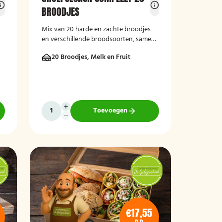
BROODJES
Mix van 20 harde en zachte broodjes
en verschillende broodsoorten, samen
met melk en handfruit.
20 Broodjes, Melk en Fruit
Toevoegen
€17,55