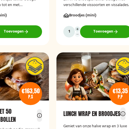
 tot en met
verschillende vissoorten en vissalades
aassoorten, bestel dan
Bestel dan deze luxe broodschaal 10
ini)
Broodjes (mini)
dschaal 10 stuks!
stuks!
Toevoegen
Toevoegen
€163,50
€13,35
P.S
P.P
ET 50
LUNCH WRAP EN BROODJES
 BOLLEN
Geniet van onze halve wrap en 3 luxe