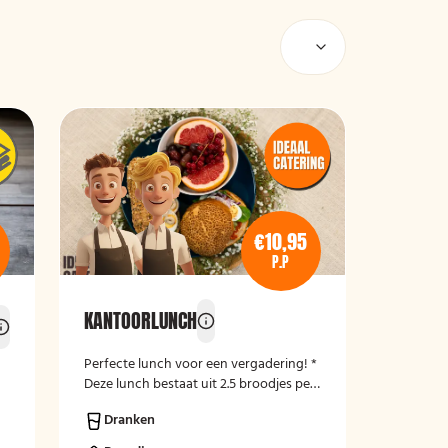
€10,95
P.P
KANTOORLUNCH
Perfecte lunch voor een vergadering! *
s
Deze lunch bestaat uit 2.5 broodjes per
persoon.
Dranken