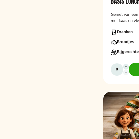
BASIS LUNC
Geniet van een 
met kaas en vl
een krentenbol,
Dranken
drankje.
Broodjes
Bijgerecht