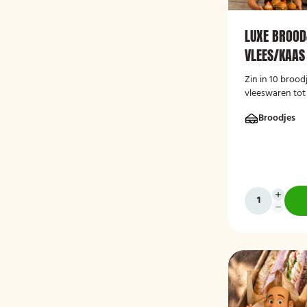
LUXE BROOD
VLEES/KAAS
Zin in 10 brood
vleeswaren tot
vlees- en kaass
Broodjes
luxe broodscha