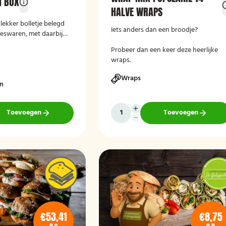
H BOX
HALVE WRAPS
lekker bolletje belegd
Iets anders dan een broodje?
eeswaren, met daarbij
 een stuk fruit en een
Probeer dan een keer deze heerlijke
wraps.
Wraps
en
Toevoegen
Toevoegen
€53,41
€8,75