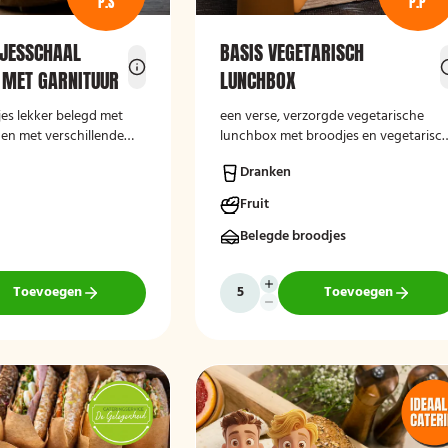
P.S
P.P
JESSCHAAL
BASIS VEGETARISCH
 MET GARNITUUR
LUNCHBOX
jes lekker belegd met
een verse, verzorgde vegetarische
 en met verschillende
lunchbox met broodjes en vegetarisc
oorten, bestel dan deze
beleg, geschikt voor zakelijke en
Dranken
al 10 stuks!
particuliere gelegenheden.
Fruit
Belegde broodjes
Toevoegen
Toevoegen