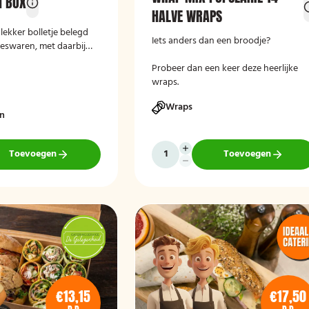
H BOX
HALVE WRAPS
lekker bolletje belegd
Iets anders dan een broodje?
eeswaren, met daarbij
 een stuk fruit en een
Probeer dan een keer deze heerlijke
wraps.
Wraps
en
Toevoegen
Toevoegen
€13,15
€17,50