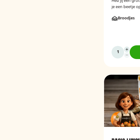
Heb jij een gro
je een beetje o
de perfecte lun
Broodjes