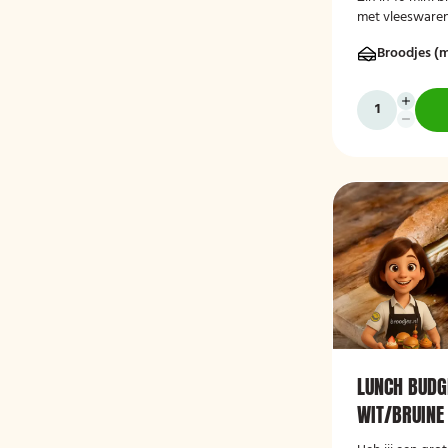
met vleeswaren
verschillende k
Broodjes (m
deze luxe broo
LUNCH BUDG
WIT/BRUINE