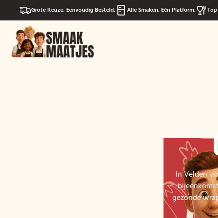
Grote Keuze. Eenvoudig Besteld.
Alle Smaken. Eén Platform.
Top 
In Velden vi
bijeenkomst
gezonde wraps