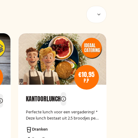
€10,95
P.P
KANTOORLUNCH
Perfecte lunch voor een vergadering! *
s
Deze lunch bestaat uit 2.5 broodjes per
persoon.
Dranken