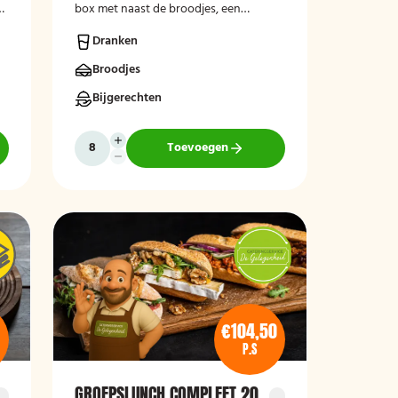
box met naast de broodjes, een
d
krentenbol en stukje fruit.
Dranken
Broodjes
Bijgerechten
Toevoegen
€104,50
P.S
GROEPSLUNCH COMPLEET 20