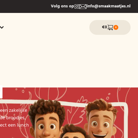
Volg ons op
info@smaakmaatjes.nl
€0
0
N
een zakelijke
de broodjes,
rect een lunch