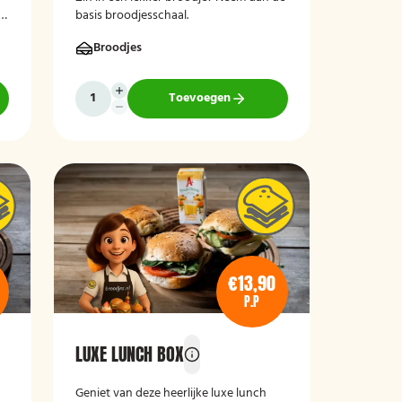
?
basis broodjesschaal.
Broodjes
Toevoegen
€13,90
P.P
LUXE LUNCH BOX
Geniet van deze heerlijke luxe lunch