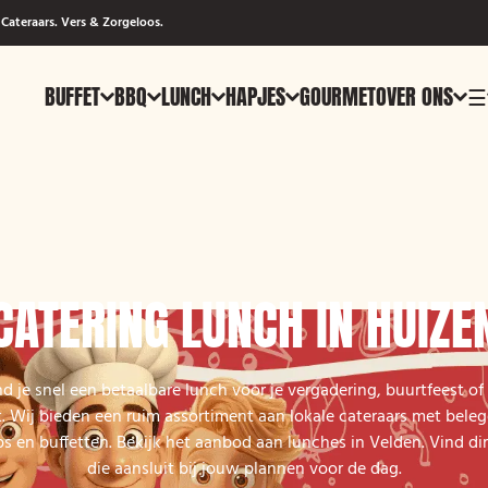
Cateraars. Vers & Zorgeloos.
BUFFET
BBQ
LUNCH
HAPJES
GOURMET
OVER ONS
☰
CATERING LUNCH IN HUIZE
nd je snel een betaalbare lunch voor je vergadering, buurtfeest of 
. Wij bieden een ruim assortiment aan lokale cateraars met beleg
 en buffetten. Bekijk het aanbod aan lunches in Velden. Vind di
die aansluit bij jouw plannen voor de dag.