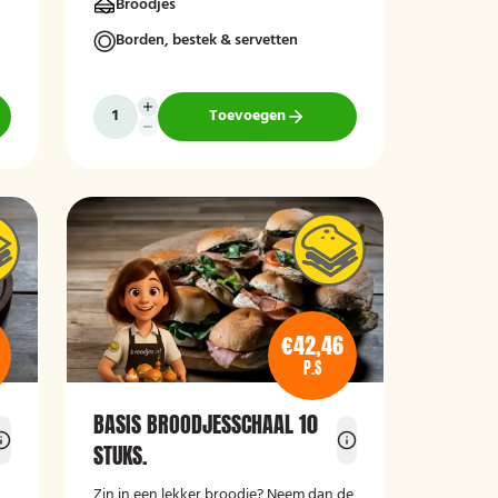
Broodjes
Borden, bestek & servetten
Toevoegen
€42,46
P.S
BASIS BROODJESSCHAAL 10
STUKS.
Zin in een lekker broodje? Neem dan de