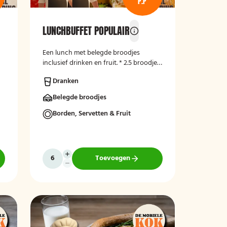
P.P
LUNCHBUFFET POPULAIR
Een lunch met belegde broodjes
inclusief drinken en fruit. * 2.5 broodjes
per persoon.
Dranken
Belegde broodjes
Borden, Servetten & Fruit
Toevoegen