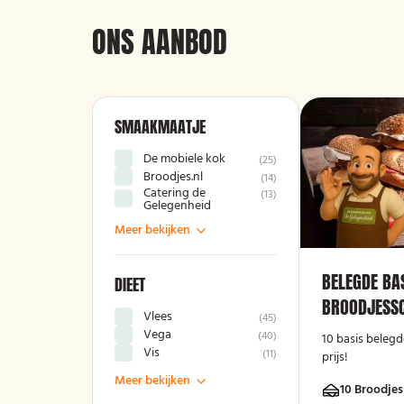
ONS AANBOD
SMAAKMAATJE
De mobiele kok
(
25
)
Broodjes.nl
(
14
)
Catering de
(
13
)
Gelegenheid
Meer bekijken
BELEGDE BA
DIEET
BROODJESSC
Vlees
(
45
)
Vega
(
40
)
10 basis belegd
Vis
(
11
)
prijs!
Meer bekijken
10 Broodjes