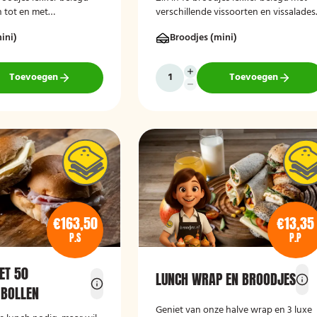
 tot en met
verschillende vissoorten en vissalades
aassoorten, bestel dan
Bestel dan deze luxe broodschaal 10
ini)
Broodjes (mini)
dschaal 10 stuks!
stuks!
Toevoegen
Toevoegen
€163,50
€13,35
P.S
P.P
ET 50
LUNCH WRAP EN BROODJES
 BOLLEN
Geniet van onze halve wrap en 3 luxe