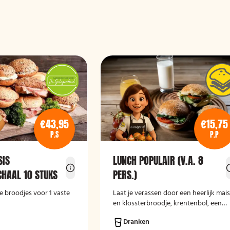
€43,95
€15,75
P.S
P.P
SIS
LUNCH POPULAIR (V.A. 8
HAAL 10 STUKS
PERS.)
e broodjes voor 1 vaste
Laat je verassen door een heerlijk mai
en klossterbroodje, krentenbol, een
stuk fruit en een lekker drankje.
Dranken