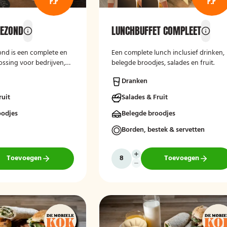
P.P
P.P
GEZOND
LUNCHBUFFET COMPLEET
ond
is een complete en
Een complete lunch inclusief drinken,
ossing voor bedrijven,
belegde broodjes, salades en fruit.
en groepen. De
Dranken
t doorgaans een
ectie van vers belegde
ruit
Salades & Fruit
, salades, fruit en
 producten, waarbij
oodjes
Belegde broodjes
worden gehouden met
Borden, bestek & servetten
allergieën. De focus ligt
lle, voedzame en
senteerde lunch die
Toevoegen
Toevoegen
ocatie wordt bezorgd.