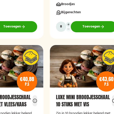
Broodjes
Bijgerechten
Toevoegen
Toevoegen
€40,88
€43,60
P.S
P.S
BROODJESSCHAAL
LUXE MINI BROODJESSCHAAL
ET VLEES/KAAS
10 STUKS MET VIS
broodjes lekker belegd
Zin in 10 broodjes lekker belegd met