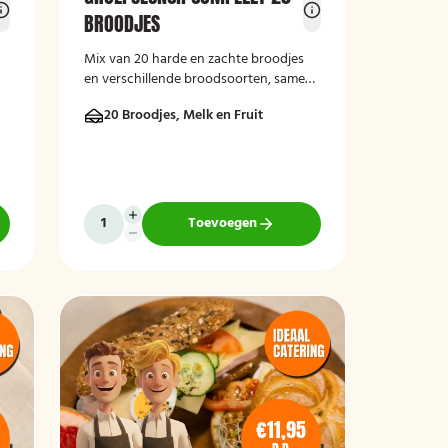
BROODJES
Mix van 20 harde en zachte broodjes
en verschillende broodsoorten, samen
met melk en handfruit.
20 Broodjes, Melk en Fruit
Toevoegen
€11,95