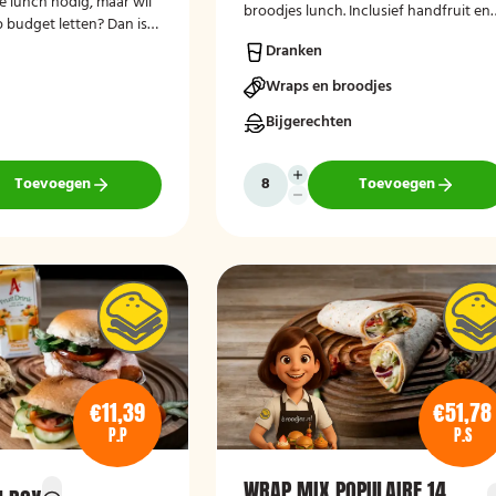
te lunch nodig, maar wil
broodjes lunch. Inclusief handfruit en
p budget letten? Dan is
drinken. Lekker vers bereid en bezorg
ch voor jou!
Dranken
op je thuisadres of op kantoor.
Smakelijk!
Wraps en broodjes
Bijgerechten
Toevoegen
Toevoegen
€11,39
€51,78
P.P
P.S
WRAP MIX POPULAIRE 14