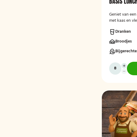
BASIS LUNC
Geniet van een 
met kaas en vl
een krentenbol,
Dranken
drankje.
Broodjes
Bijgerecht