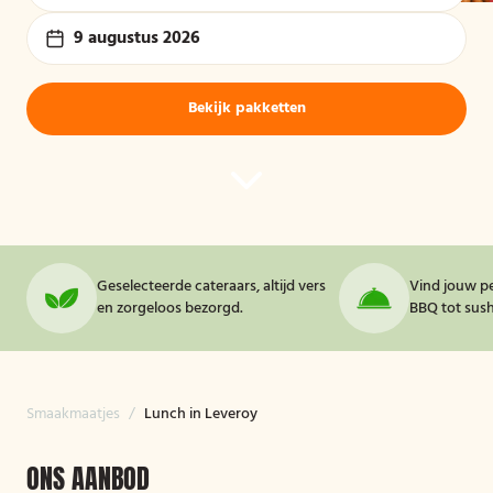
9 augustus 2026
Bekijk pakketten
Geselecteerde cateraars, altijd vers
Vind jouw pe
en zorgeloos bezorgd.
BBQ tot sushi
Smaakmaatjes
/
Lunch in Leveroy
ONS AANBOD