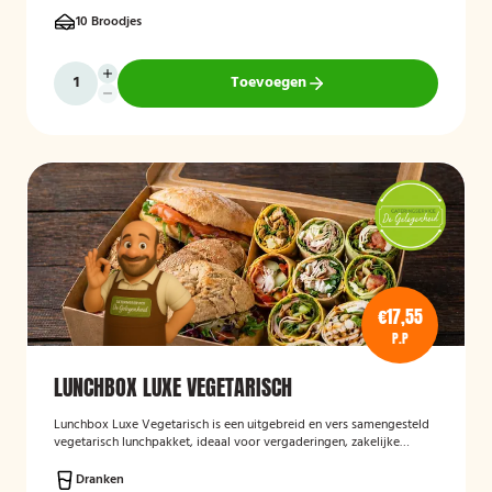
10 Broodjes
Toevoegen
€17,55
P.P
LUNCHBOX LUXE VEGETARISCH
Lunchbox Luxe Vegetarisch
is een uitgebreid en vers samengesteld
vegetarisch lunchpakket, ideaal voor vergaderingen, zakelijke
bijeenkomsten en evenementen. De lunchbox bevat een gevarieerde
selectie van luxe broodjes, wraps en andere vegetarische
Dranken