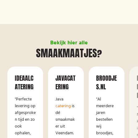
Bekijk hier alle
SMAAKMAATJES?
IDEAALC
JAVACAT
BROODJE
ATERING
ERING
S.NL
"Perfecte
Java
"Al
levering op
catering
is
meerdere
afgesproke
dé
jaren
n tijd en zo
smaakmak
bestellen
ook
er uit
wij
ophalen,
Veendam.
broodjes,