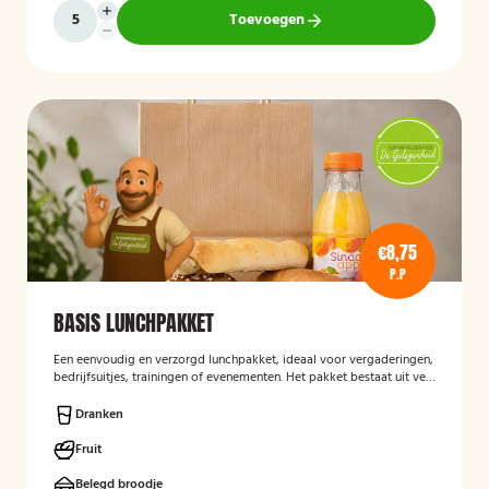
Toevoegen
€8,75
P.P
BASIS LUNCHPAKKET
Een eenvoudig en verzorgd lunchpakket, ideaal voor vergaderingen,
bedrijfsuitjes, trainingen of evenementen. Het pakket bestaat uit vers
bereide lunchproducten en is bedoeld als praktische, smakelijke
lunch voor onderweg of op locatie.
Dranken
Fruit
Belegd broodje