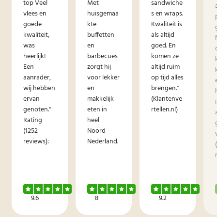
top Veel
Met
sandwiche
vlees en
huisgemaa
s en wraps.
goede
kte
Kwaliteit is
kwaliteit,
buffetten
als altijd
was
en
goed. En
heerlijk!
barbecues
komen ze
Een
zorgt hij
altijd ruim
aanrader,
voor lekker
op tijd alles
wij hebben
en
brengen."
ervan
makkelijk
(Klantenve
genoten."
eten in
rtellen.nl)
Rating
heel
(1252
Noord-
reviews):
Nederland.
9.6
8
9.2