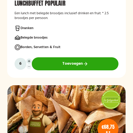
LUNCHBUFFET POPULAIR
Een lunch met belegde broodjes inclusief drinken en fruit. * 2.5
broodjes per persoon.
Dranken
Belegde broodjes
Borden, Servetten & Fruit
Toevoegen
€68,75
P.S