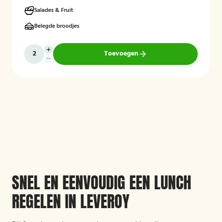
lekkernijen, zorgvuldig bereid met verse ingrediënten en
aantrekkelijk gepresenteerd. Ook kan rekening worden gehouden
Salades & Fruit
met specifieke dieetwensen en allergieën.
Belegde broodjes
Toevoegen
SNEL EN EENVOUDIG EEN LUNCH
REGELEN IN LEVEROY