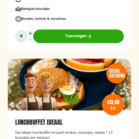
Belegde broodjes
Borden, bestek & servetten
Toevoegen
€13,50
P.P
LUNCHBUFFET IDEAAL
Een Ideaal lunchbuffet inclusief drinken, broodjes, salade * 2.5
broodjes per persoon.