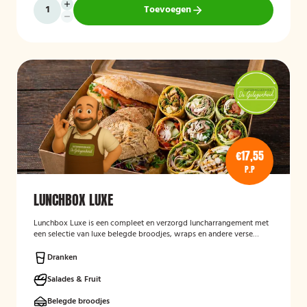
Toevoegen
€17,55
P.P
LUNCHBOX LUXE
Lunchbox Luxe is een compleet en verzorgd luncharrangement met
een selectie van luxe belegde broodjes, wraps en andere verse
lunchproducten. De lunchbox is geschikt voor zakelijke
bijeenkomsten, vergaderingen en groepslunches en staat bekend
Dranken
om de verse ingrediënten, verzorgde presentatie en de mogelijkheid
om rekening te houden met dieetwensen zoals vegetarisch,
Salades & Fruit
veganistisch of halal.
Belegde broodjes