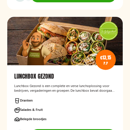
€13,15
P.P
LUNCHBOX GEZOND
Lunchbox Gezond
is een complete en verse lunchoplossing voor
bedrijven, vergaderingen en groepen. De lunchbox bevat doorgaans
een gevarieerde selectie van vers belegde broodjes, wraps, salades,
fruit en andere gezonde producten, waarbij rekening kan worden
Dranken
gehouden met dieetwensen en allergieën. De focus ligt op een
smaakvolle, voedzame en verzorgd gepresenteerde lunch die
Salades & Fruit
eenvoudig op locatie wordt bezorgd.
Belegde broodjes