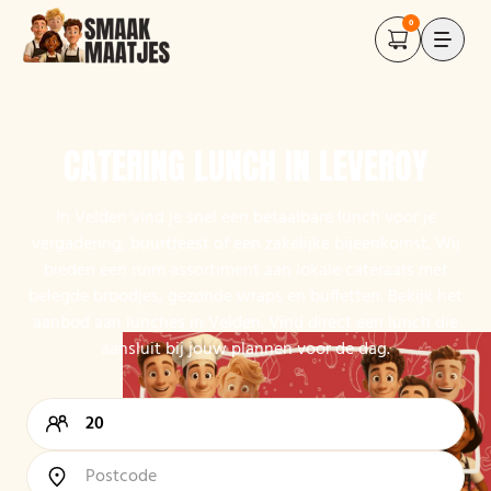
0
CATERING LUNCH IN LEVEROY
In Velden vind je snel een betaalbare lunch voor je
vergadering, buurtfeest of een zakelijke bijeenkomst. Wij
bieden een ruim assortiment aan lokale cateraars met
belegde broodjes, gezonde wraps en buffetten. Bekijk het
aanbod aan lunches in Velden. Vind direct een lunch die
aansluit bij jouw plannen voor de dag.