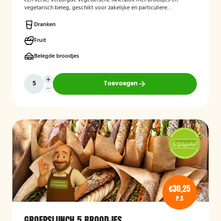
een verse, verzorgde vegetarische lunchbox met broodjes en
vegetarisch beleg, geschikt voor zakelijke en particuliere
gelegenheden.
Dranken
Fruit
Belegde broodjes
Toevoegen
€30,25
P.S
GROEPSLUNCH 5 BROODJES