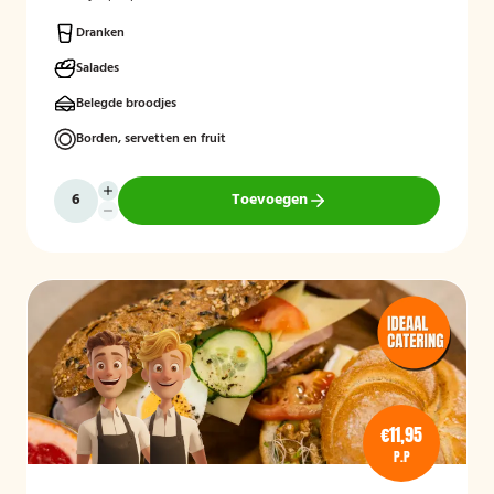
Dranken
Salades
Belegde broodjes
Borden, servetten en fruit
Toevoegen
€11,95
P.P