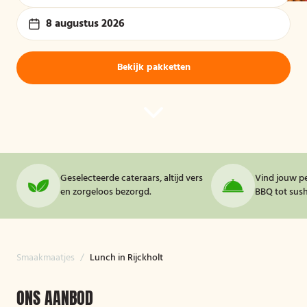
8 augustus 2026
Bekijk pakketten
Geselecteerde cateraars, altijd vers
Vind jouw pe
en zorgeloos bezorgd.
BBQ tot sushi
Smaakmaatjes
/
Lunch in Rijckholt
ONS AANBOD