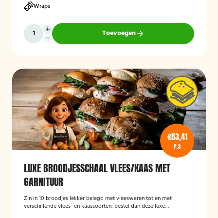
Wraps
Toevoegen
€53,41
P.S
LUXE BROODJESSCHAAL VLEES/KAAS MET
GARNITUUR
Zin in 10 broodjes lekker belegd met vleeswaren tot en met
verschillende vlees- en kaassoorten, bestel dan deze luxe
broodschaal 10 stuks!