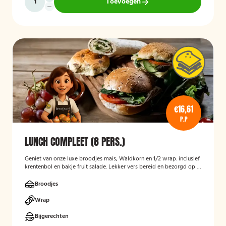
Toevoegen
€16,61
P.P
LUNCH COMPLEET (8 PERS.)
Geniet van onze luxe broodjes mais, Waldkorn en 1/2 wrap. inclusief
krentenbol en bakje fruit salade. Lekker vers bereid en bezorgd op je
thuisadres of op kantoor. Smakelijk!
Broodjes
Wrap
Bijgerechten