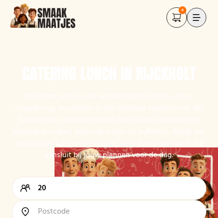
0
CATERING LUNCH IN RIJCKHOLT
In Velden vind je snel een betaalbare lunch voor je
vergadering, buurtfeest of een zakelijke bijeenkomst. Wij
bieden een ruim assortiment aan lokale cateraars met
belegde broodjes, gezonde wraps en buffetten. Bekijk het
aanbod aan lunches in Velden. Vind direct een lunch die
aansluit bij jouw plannen voor de dag.