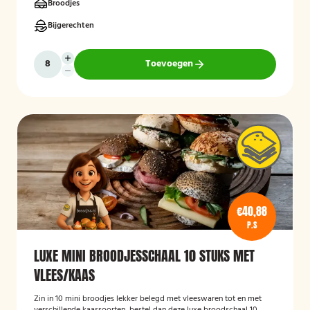
Broodjes
Bijgerechten
Toevoegen
€40,88
P.S
LUXE MINI BROODJESSCHAAL 10 STUKS MET
VLEES/KAAS
Zin in 10 mini broodjes lekker belegd met vleeswaren tot en met