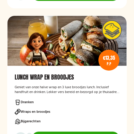
€13,35
P.P
LUNCH WRAP EN BROODJES
Geniet van onze halve wrap en 3 luxe broodjes lunch. Inclusief
handfruit en drinken. Lekker vers bereid en bezorgd op je thuisadres
of op kantoor. Smakelijk!
Dranken
Wraps en broodjes
Bijgerechten