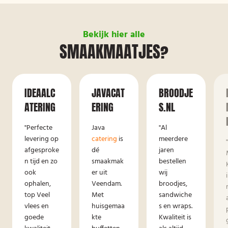
Bekijk hier alle
SMAAKMAATJES?
IDEAALC
JAVACAT
BROODJE
ATERING
ERING
S.NL
"Perfecte
Java
"Al
levering op
catering
is
meerdere
afgesproke
dé
jaren
n tijd en zo
smaakmak
bestellen
ook
er uit
wij
ophalen,
Veendam.
broodjes,
top Veel
Met
sandwiche
vlees en
huisgemaa
s en wraps.
goede
kte
Kwaliteit is