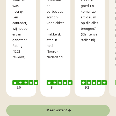
kwaliteit,
buffetten
als altijd
was
en
goed. En
heerlijk!
barbecues
komen ze
Een
zorgt hij
altijd ruim
aanrader,
voor lekker
op tijd alles
wij hebben
en
brengen."
ervan
makkelijk
(Klantenve
genoten."
eten in
rtellen.nl)
Rating
heel
(1252
Noord-
reviews):
Nederland.
9.6
8
9.2
Meer weten?