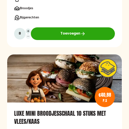
Broodjes
Bijgerechten
Toevoegen
€40,88
P.S
LUXE MINI BROODJESSCHAAL 10 STUKS MET
VLEES/KAAS