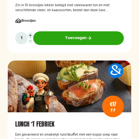
Zin in 10 broodjes lekker belegd met vleeswaren tot en met
verschillende vlees- en kaassoorten, bestel dan deze luxe
broodschaal 10 stuks!
Broodjes
Toevoegen
€17
P.P
LUNCH 'T FEBRIEK
Een gevarieerd en smakelijk lunchbuffet met een kopje soep naar