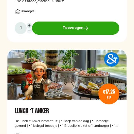
luxe vis broodjesschaal 10 stuks!
Broodjes
Toevoegen
€17,25
P.P
LUNCH 'T ANKER
De lunch ’t Anker bestaat uit: | • Soep van de dag | • 1 broodje
gezond | • 1 belegd broodje | • 1 Broodje kroket of hamburger | • 1
stuks fruit | • Melk en/of karnemelk en jus d`Orange