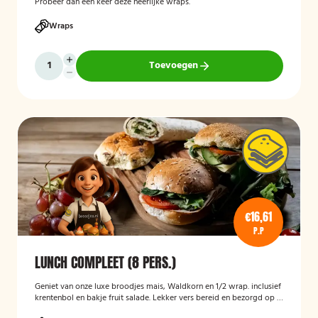
Probeer dan een keer deze heerlijke wraps.
Wraps
Toevoegen
€16,61
P.P
LUNCH COMPLEET (8 PERS.)
Geniet van onze luxe broodjes mais, Waldkorn en 1/2 wrap. inclusief
krentenbol en bakje fruit salade. Lekker vers bereid en bezorgd op je
thuisadres of op kantoor. Smakelijk!