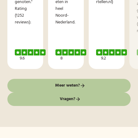
genoten."
eten in
rtellen.nl)
Rating
heel
(1252
Noord-
reviews):
Nederland.
9.6
8
9.2
Meer weten?
Vragen?