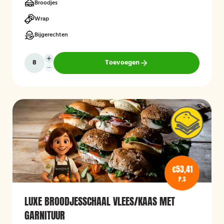
Broodjes
Wrap
Bijgerechten
Toevoegen
€53,41
P.S
LUXE BROODJESSCHAAL VLEES/KAAS MET
GARNITUUR