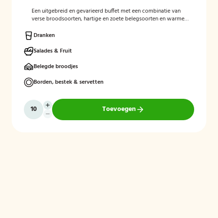
Een uitgebreid en gevarieerd buffet met een combinatie van
verse broodsoorten, hartige en zoete belegsoorten en warme
gerechten. Perfect voor een complete en gezellige start van de
dag.
Dranken
Salades & Fruit
Belegde broodjes
Borden, bestek & servetten
Toevoegen