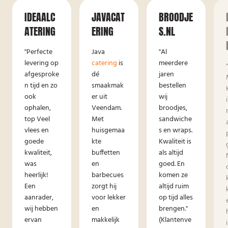
IDEAALC
JAVACAT
BROODJE
ATERING
ERING
S.NL
"Perfecte
Java
"Al
levering op
catering
is
meerdere
afgesproke
dé
jaren
n tijd en zo
smaakmak
bestellen
ook
er uit
wij
ophalen,
Veendam.
broodjes,
top Veel
Met
sandwiche
vlees en
huisgemaa
s en wraps.
goede
kte
Kwaliteit is
kwaliteit,
buffetten
als altijd
was
en
goed. En
heerlijk!
barbecues
komen ze
Een
zorgt hij
altijd ruim
aanrader,
voor lekker
op tijd alles
wij hebben
en
brengen."
ervan
makkelijk
(Klantenve