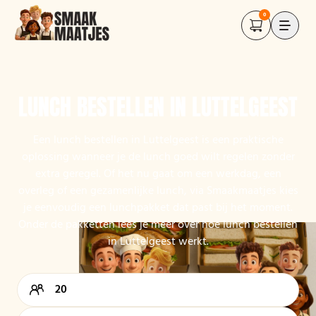
0
LUNCH BESTELLEN IN LUTTELGEEST
Een lunch bestellen in Luttelgeest is een praktische
oplossing wanneer je de lunch goed wilt regelen zonder
extra geregel. Of het nu gaat om een werkdag, een
overleg of een gezamenlijke lunch, via Smaakmaatjes kies
je eenvoudig een lunchpakket dat past bij het moment.
Onder de pakketten lees je meer over hoe lunch bestellen
in Luttelgeest werkt.