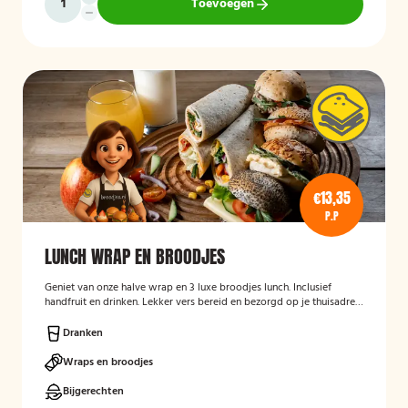
Toevoegen
€13,35
P.P
LUNCH WRAP EN BROODJES
Geniet van onze halve wrap en 3 luxe broodjes lunch. Inclusief
handfruit en drinken. Lekker vers bereid en bezorgd op je thuisadres
of op kantoor. Smakelijk!
Dranken
Wraps en broodjes
Bijgerechten