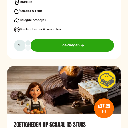
Dranken
Salades & Fruit
Belegde broodjes
Borden, bestek & servetten
Toevoegen
€27,25
P.S
ZOETIGHEDEN OP SCHAAL 15 STUKS