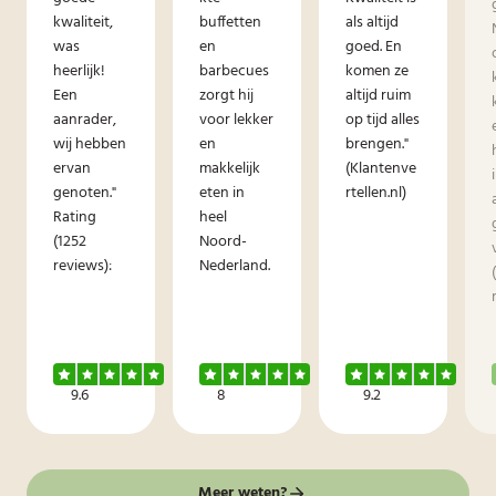
kwaliteit,
buffetten
als altijd
was
en
goed. En
heerlijk!
barbecues
komen ze
Een
zorgt hij
altijd ruim
aanrader,
voor lekker
op tijd alles
wij hebben
en
brengen."
ervan
makkelijk
(Klantenve
genoten."
eten in
rtellen.nl)
Rating
heel
(1252
Noord-
reviews):
Nederland.
9.6
8
9.2
Meer weten?