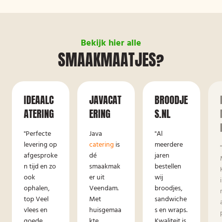
Bekijk hier alle
SMAAKMAATJES?
IDEAALC
JAVACAT
BROODJE
ATERING
ERING
S.NL
"Perfecte
Java
"Al
levering op
catering
is
meerdere
afgesproke
dé
jaren
n tijd en zo
smaakmak
bestellen
ook
er uit
wij
ophalen,
Veendam.
broodjes,
top Veel
Met
sandwiche
vlees en
huisgemaa
s en wraps.
goede
kte
Kwaliteit is