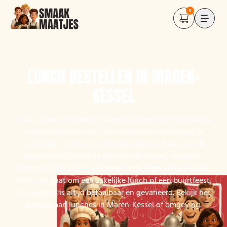
0
LUNCH BESTELLEN IN MAREN-
KESSEL
Zoek jij een nuchtere en vooral heerlijke lunchoplossing
in Maren-Kessel voor jouw volgende vergadering of
verjaardag? In slechts een paar stappen kies je uit de
beste lokale cateraars die verse broodjes, wraps en
buffetten direct bij je afleveren in de regio Hilvarenbeek.
Of het nu gaat om een zakelijke lunch of een buurtfeest,
ons aanbod is altijd betaalbaar en gevarieerd. Bekijk het
aanbod aan lunches in Maren-Kessel of omgeving.