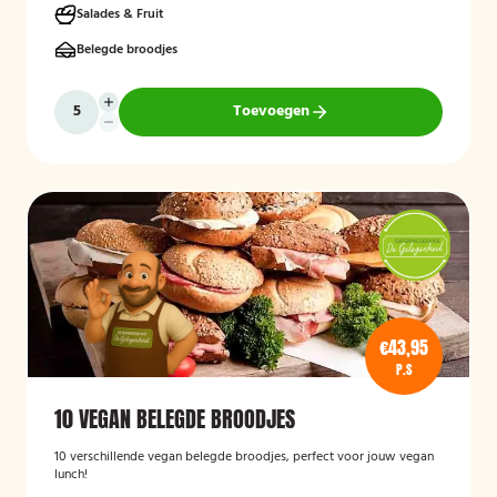
om rekening te houden met dieetwensen zoals vegetarisch,
Salades & Fruit
veganistisch of halal.
Belegde broodjes
Toevoegen
€43,95
P.S
10 VEGAN BELEGDE BROODJES
10 verschillende vegan belegde broodjes, perfect voor jouw vegan
lunch!