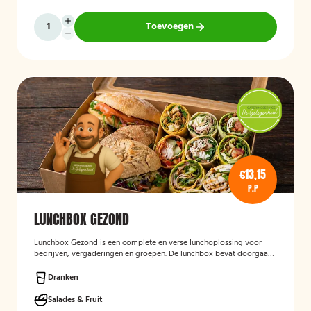
Toevoegen
€13,15
P.P
LUNCHBOX GEZOND
Lunchbox Gezond
is een complete en verse lunchoplossing voor
bedrijven, vergaderingen en groepen. De lunchbox bevat doorgaans
een gevarieerde selectie van vers belegde broodjes, wraps, salades,
fruit en andere gezonde producten, waarbij rekening kan worden
Dranken
gehouden met dieetwensen en allergieën. De focus ligt op een
smaakvolle, voedzame en verzorgd gepresenteerde lunch die
Salades & Fruit
eenvoudig op locatie wordt bezorgd.