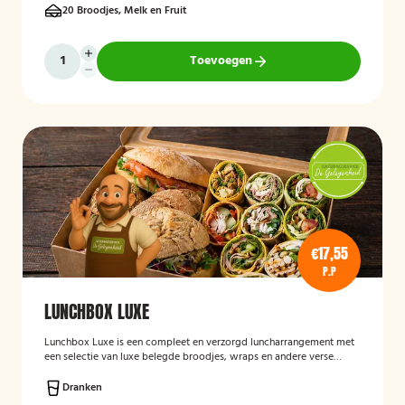
20 Broodjes, Melk en Fruit
Toevoegen
€17,55
P.P
LUNCHBOX LUXE
Lunchbox Luxe is een compleet en verzorgd luncharrangement met
een selectie van luxe belegde broodjes, wraps en andere verse
lunchproducten. De lunchbox is geschikt voor zakelijke
bijeenkomsten, vergaderingen en groepslunches en staat bekend
Dranken
om de verse ingrediënten, verzorgde presentatie en de mogelijkheid