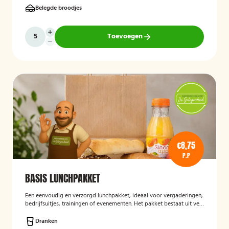
Belegde broodjes
Toevoegen
€8,75
P.P
BASIS LUNCHPAKKET
Een eenvoudig en verzorgd lunchpakket, ideaal voor vergaderingen,
bedrijfsuitjes, trainingen of evenementen. Het pakket bestaat uit vers
bereide lunchproducten en is bedoeld als praktische, smakelijke
lunch voor onderweg of op locatie.
Dranken