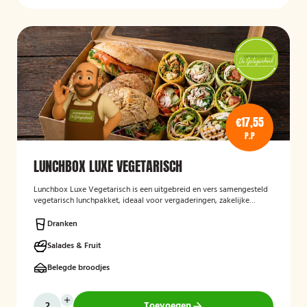
€17,55
P.P
LUNCHBOX LUXE VEGETARISCH
Lunchbox Luxe Vegetarisch
is een uitgebreid en vers samengesteld
vegetarisch lunchpakket, ideaal voor vergaderingen, zakelijke
bijeenkomsten en evenementen. De lunchbox bevat een gevarieerde
selectie van luxe broodjes, wraps en andere vegetarische
Dranken
lekkernijen, zorgvuldig bereid met verse ingrediënten en
aantrekkelijk gepresenteerd. Ook kan rekening worden gehouden
Salades & Fruit
met specifieke dieetwensen en allergieën.
Belegde broodjes
Toevoegen