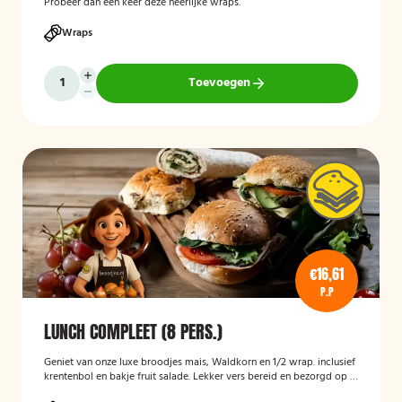
Probeer dan een keer deze heerlijke wraps.
Wraps
Toevoegen
€16,61
P.P
LUNCH COMPLEET (8 PERS.)
Geniet van onze luxe broodjes mais, Waldkorn en 1/2 wrap. inclusief
krentenbol en bakje fruit salade. Lekker vers bereid en bezorgd op je
thuisadres of op kantoor. Smakelijk!