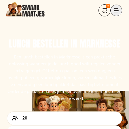
0
LUNCH BESTELLEN IN MARKNESSE
Een lunch bestellen in Marknesse is een praktische
oplossing wanneer je de lunch goed wilt regelen zonder
extra geregel. Of het nu gaat om een werkdag, een
overleg of een gezamenlijke lunch, via Smaakmaatjes kies
je eenvoudig een lunchpakket dat past bij het moment.
Onder de pakketten lees je meer over hoe lunch bestellen
in Marknesse werkt.