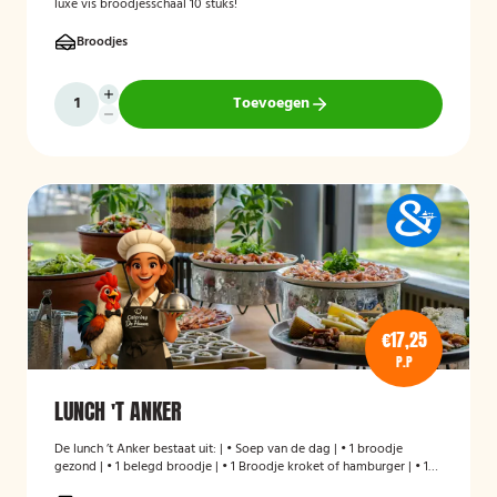
luxe vis broodjesschaal 10 stuks!
Broodjes
Toevoegen
€17,25
P.P
LUNCH 'T ANKER
De lunch ’t Anker bestaat uit: | • Soep van de dag | • 1 broodje
gezond | • 1 belegd broodje | • 1 Broodje kroket of hamburger | • 1
stuks fruit | • Melk en/of karnemelk en jus d`Orange