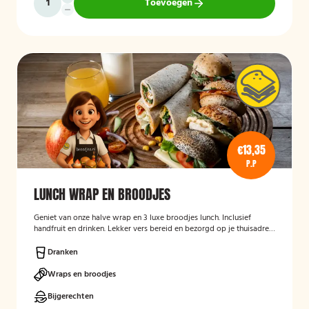
Toevoegen
€13,35
P.P
LUNCH WRAP EN BROODJES
Geniet van onze halve wrap en 3 luxe broodjes lunch. Inclusief
handfruit en drinken. Lekker vers bereid en bezorgd op je thuisadres
of op kantoor. Smakelijk!
Dranken
Wraps en broodjes
Bijgerechten