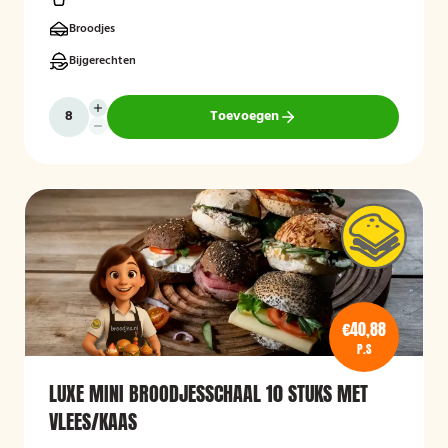
Broodjes
Bijgerechten
Toevoegen
€40,88
P.S
LUXE MINI BROODJESSCHAAL 10 STUKS MET
VLEES/KAAS