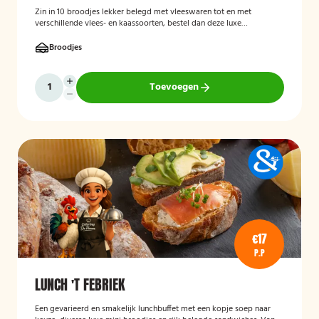
Zin in 10 broodjes lekker belegd met vleeswaren tot en met
verschillende vlees- en kaassoorten, bestel dan deze luxe
broodschaal 10 stuks!
Broodjes
Toevoegen
€17
P.P
LUNCH 'T FEBRIEK
Een gevarieerd en smakelijk lunchbuffet met een kopje soep naar