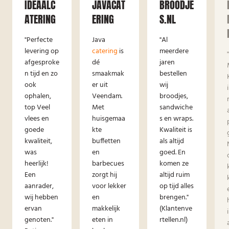
IDEAALC
JAVACAT
BROODJE
ATERING
ERING
S.NL
"Perfecte
Java
"Al
levering op
catering
is
meerdere
afgesproke
dé
jaren
n tijd en zo
smaakmak
bestellen
ook
er uit
wij
ophalen,
Veendam.
broodjes,
top Veel
Met
sandwiche
vlees en
huisgemaa
s en wraps.
goede
kte
Kwaliteit is
kwaliteit,
buffetten
als altijd
was
en
goed. En
heerlijk!
barbecues
komen ze
Een
zorgt hij
altijd ruim
aanrader,
voor lekker
op tijd alles
wij hebben
en
brengen."
ervan
makkelijk
(Klantenve
genoten."
eten in
rtellen.nl)