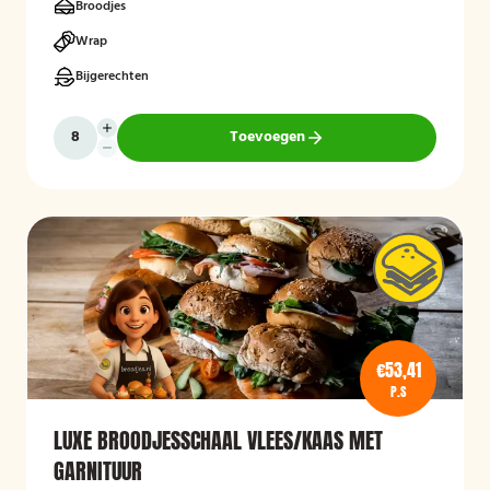
Broodjes
Wrap
Bijgerechten
Toevoegen
€53,41
P.S
LUXE BROODJESSCHAAL VLEES/KAAS MET
GARNITUUR