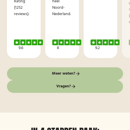
Rating
heel
(1252
Noord-
reviews):
Nederland.
9.6
8
9.2
Meer weten?
Vragen?