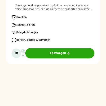
Een uitgebreid en gevarieerd buffet met een combinatie van
verse broodsoorten, hartige en zoete belegsoorten en warme
gerechten. Perfect voor een complete en gezellige start van de
dag.
Dranken
Salades & Fruit
Belegde broodjes
Borden, bestek & servetten
Toevoegen