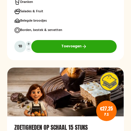
Dranken
Salades & Fruit
Belegde broodjes
Borden, bestek & servetten
Toevoegen
€27,25
P.S
ZOETIGHEDEN OP SCHAAL 15 STUKS