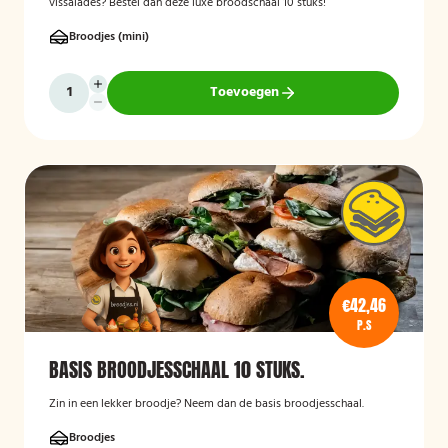
vissalades? Bestel dan deze luxe broodschaal 10 stuks!
Broodjes (mini)
Toevoegen
€42,46
P.S
BASIS BROODJESSCHAAL 10 STUKS.
Zin in een lekker broodje? Neem dan de basis broodjesschaal.
Broodjes