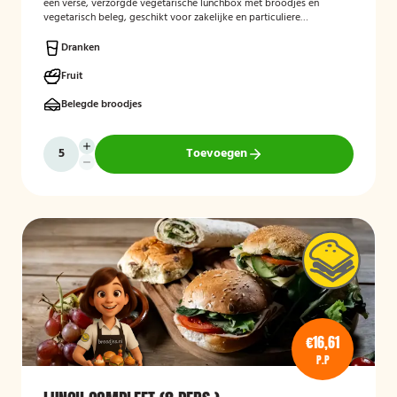
een verse, verzorgde vegetarische lunchbox met broodjes en
vegetarisch beleg, geschikt voor zakelijke en particuliere
gelegenheden.
Dranken
Fruit
Belegde broodjes
Toevoegen
€16,61
P.P