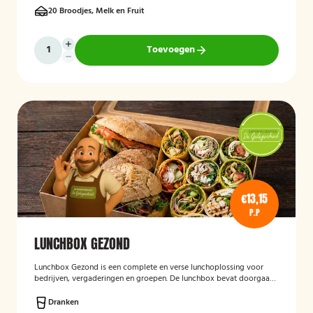
20 Broodjes, Melk en Fruit
Toevoegen
€13,15
P.P
LUNCHBOX GEZOND
Lunchbox Gezond
is een complete en verse lunchoplossing voor
bedrijven, vergaderingen en groepen. De lunchbox bevat doorgaans
een gevarieerde selectie van vers belegde broodjes, wraps, salades,
fruit en andere gezonde producten, waarbij rekening kan worden
Dranken
gehouden met dieetwensen en allergieën. De focus ligt op een