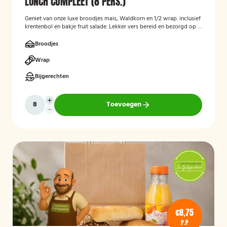
LUNCH COMPLEET (8 PERS.)
Geniet van onze luxe broodjes mais, Waldkorn en 1/2 wrap. inclusief
krentenbol en bakje fruit salade. Lekker vers bereid en bezorgd op je
thuisadres of op kantoor. Smakelijk!
Broodjes
Wrap
Bijgerechten
Toevoegen
€8,75
P.P