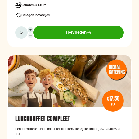
smaakvolle, voedzame en verzorgd gepresenteerde lunch die
Salades & Fruit
eenvoudig op locatie wordt bezorgd.
Belegde broodjes
Toevoegen
€17,50
P.P
LUNCHBUFFET COMPLEET
Een complete lunch inclusief drinken, belegde broodjes, salades en
fruit.