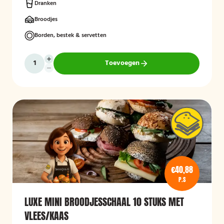
Dranken
Broodjes
Borden, bestek & servetten
Toevoegen
€40,88
P.S
LUXE MINI BROODJESSCHAAL 10 STUKS MET
VLEES/KAAS