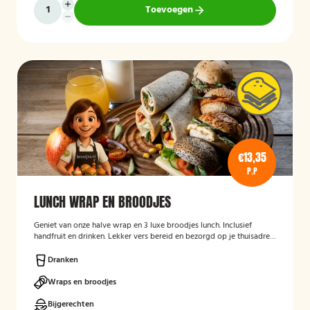
Toevoegen
€13,35
P.P
LUNCH WRAP EN BROODJES
Geniet van onze halve wrap en 3 luxe broodjes lunch. Inclusief
handfruit en drinken. Lekker vers bereid en bezorgd op je thuisadres
of op kantoor. Smakelijk!
Dranken
Wraps en broodjes
Bijgerechten