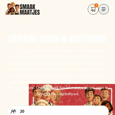
0
CATERING LUNCH IN OOSTERHOUT
Wil je een heerlijke lunch regelen in het groeiende
Oosterhout (Gelderland) zonder gedoe? Of je nu een
teamlunch plant nabij Nijmegen-Noord, een buurtfeest of
een verjaardag viert, wij bieden je een helder overzicht
van de beste lokale mogelijkheden. Ontdek een groot
aanbod aan lunchpakketten en rijk gevulde buffetten
voor elke groep. Ontdek welk Smaakmaatje bij jou past in
de regio de Overbetuwe.