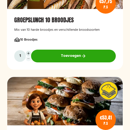
€57,75
P.S
GROEPSLUNCH 10 BROODJES
Mix van 10 harde broodjes en verschillende broodsoorten
10 Broodjes
Toevoegen
€53,41
P.S