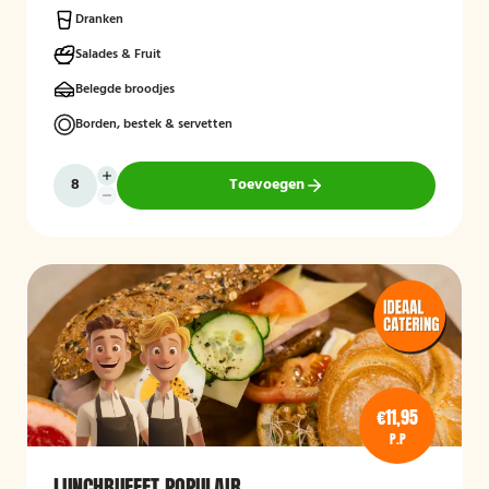
Dranken
Salades & Fruit
Belegde broodjes
Borden, bestek & servetten
Toevoegen
€11,95
P.P
LUNCHBUFFET POPULAIR