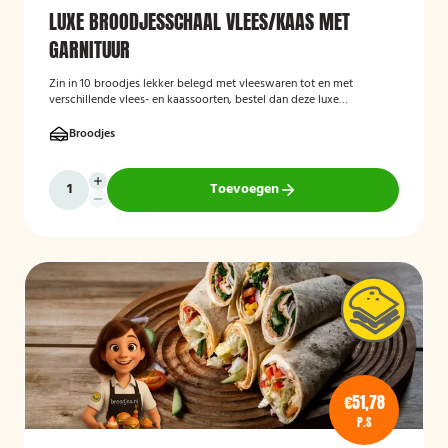
LUXE BROODJESSCHAAL VLEES/KAAS MET
GARNITUUR
Zin in 10 broodjes lekker belegd met vleeswaren tot en met
verschillende vlees- en kaassoorten, bestel dan deze luxe
broodschaal 10 stuks!
Broodjes
Toevoegen
€51,78
P.S