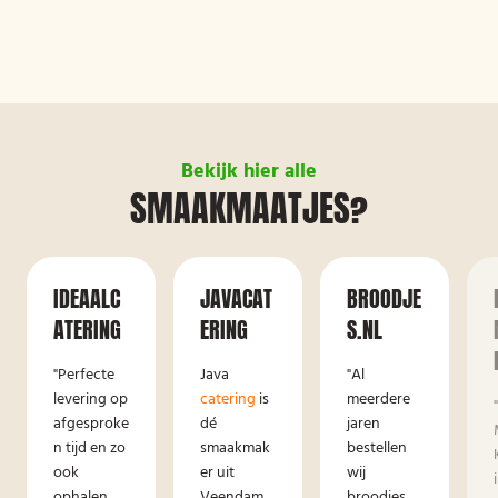
Bekijk hier alle
SMAAKMAATJES?
IDEAALC
JAVACAT
BROODJE
ATERING
ERING
S.NL
"Perfecte
Java
"Al
levering op
catering
is
meerdere
afgesproke
dé
jaren
n tijd en zo
smaakmak
bestellen
ook
er uit
wij
ophalen,
Veendam.
broodjes,