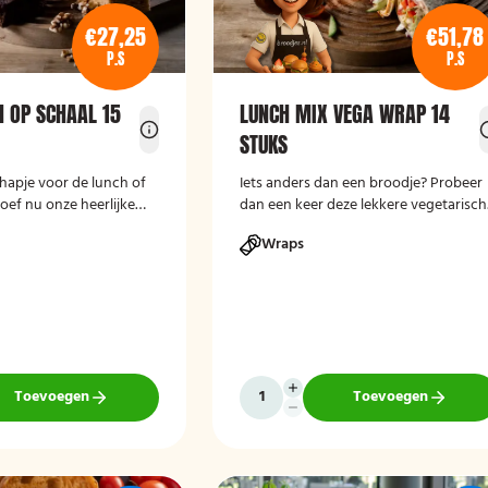
€27,25
€51,78
P.S
P.S
N OP SCHAAL 15
LUNCH MIX VEGA WRAP 14
STUKS
 hapje voor de lunch of
Iets anders dan een broodje? Probeer
oef nu onze heerlijke
dan een keer deze lekkere vegetarisc
14 stuks wraps.
Wraps
Toevoegen
Toevoegen