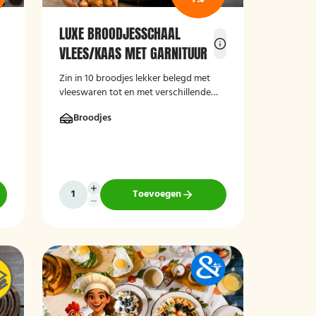
LUXE BROODJESSCHAAL
VLEES/KAAS MET GARNITUUR
Zin in 10 broodjes lekker belegd met
vleeswaren tot en met verschillende
er
vlees- en kaassoorten, bestel dan deze
es
Broodjes
luxe broodschaal 10 stuks!
Toevoegen