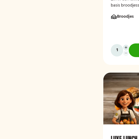
basis broodjess
Broodjes
LUXE LUNCH