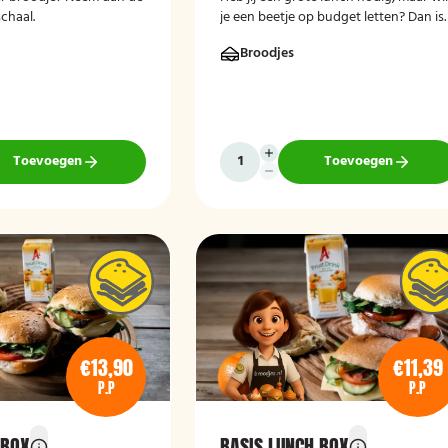
chaal.
je een beetje op budget letten? Dan is
de perfecte lunch voor jou!
Broodjes
Toevoegen
Toevoegen
€13,90
€11,39
P.P
P.P
 BOX
BASIS LUNCH BOX