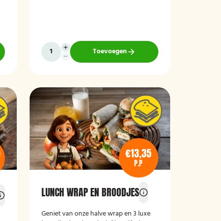
Toevoegen
0
€13,35
P.P
LUNCH WRAP EN BROODJES
Geniet van onze halve wrap en 3 luxe
l