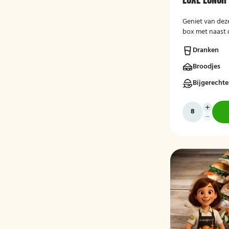
Geniet van deze
box met naast 
krentenbol en s
Dranken
Broodjes
Bijgerecht