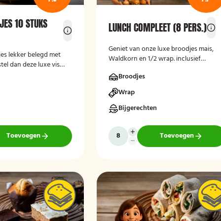
JES 10 STUKS
LUNCH COMPLEET (8 PERS.)
Geniet van onze luxe broodjes mais,
jes lekker belegd met
Waldkorn en 1/2 wrap. inclusief
tel dan deze luxe vis
krentenbol en bakje fruit salade. Lekk
 10 stuks!
Broodjes
vers bereid en bezorgd op je thuisadr
of op kantoor. Smakelijk!
Wrap
Bijgerechten
Toevoegen
Toevoegen