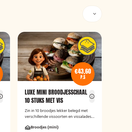
€43,60
P.S
LUXE MINI BROODJESSCHAAL
10 STUKS MET VIS
Zin in 10 broodjes lekker belegd met
verschillende vissoorten en vissalades?
Bestel dan deze luxe broodschaal 10
Broodjes (mini)
stuks!