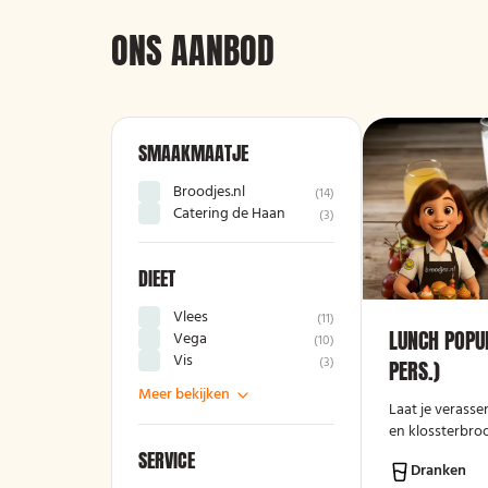
ONS AANBOD
SMAAKMAATJE
Broodjes.nl
(
14
)
Catering de Haan
(
3
)
DIEET
Vlees
(
11
)
LUNCH POPUL
Vega
(
10
)
Vis
(
3
)
PERS.)
Meer bekijken
Laat je verasse
en klossterbroo
stuk fruit en ee
SERVICE
Dranken