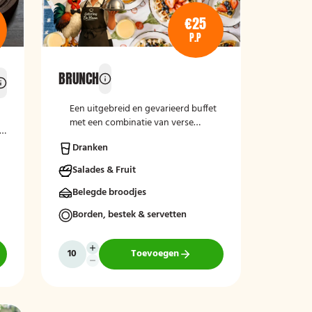
€25
P.P
BRUNCH
Een uitgebreid en gevarieerd buffet
met een combinatie van verse
he
broodsoorten, hartige en zoete
Dranken
belegsoorten en warme gerechten.
Perfect voor een complete en
Salades & Fruit
gezellige start van de dag.
Belegde broodjes
Borden, bestek & servetten
Toevoegen