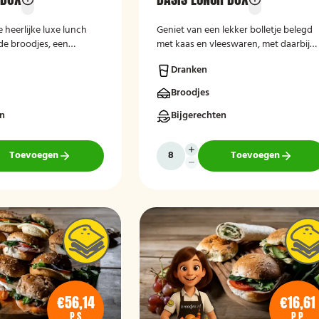
 heerlijke luxe lunch
Geniet van een lekker bolletje belegd
de broodjes, een
met kaas en vleeswaren, met daarbij
tukje fruit.
een krentenbol, een stuk fruit en een
Dranken
drankje.
Broodjes
en
Bijgerechten
Toevoegen
Toevoegen
€56,14
€16,61
P.S
P.P