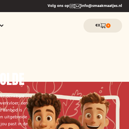
Volg ons op
info@smaakmaatjes.nl
€0
0
WOLDE
elke denkbare
werkvloer, een
le aanbod is
en uitgebreide
jou past in de