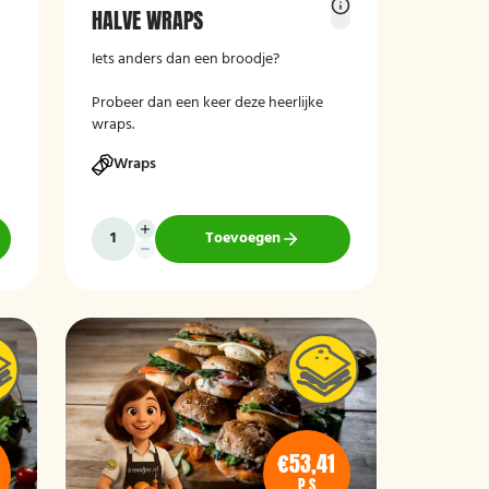
HALVE WRAPS
Iets anders dan een broodje?
Probeer dan een keer deze heerlijke
wraps.
Wraps
Toevoegen
€53,41
P.S