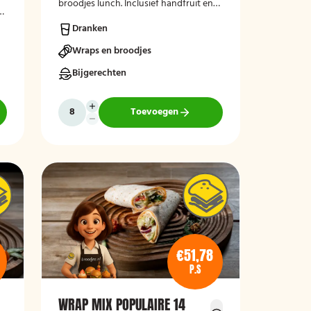
broodjes lunch. Inclusief handfruit en
drinken. Lekker vers bereid en bezorgd
Dranken
op je thuisadres of op kantoor.
Smakelijk!
Wraps en broodjes
Bijgerechten
Toevoegen
€51,78
P.S
WRAP MIX POPULAIRE 14