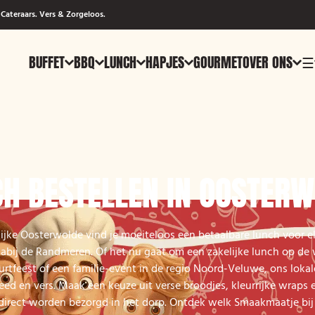
Cateraars. Vers & Zorgeloos.
BUFFET
BBQ
LUNCH
HAPJES
GOURMET
OVER ONS
☰
H BESTELLEN IN OOSTER
lijke Oosterwolde vind je moeiteloos een betaalbare lunch voor 
abij de Randmeren. Of het nu gaat om een zakelijke lunch op de 
urtfeest of een familie-event in de regio Noord-Veluwe, ons loka
eed en vers. Maak een keuze uit verse broodjes, kleurrijke wraps 
 direct worden bezorgd in het dorp. Ontdek welk Smaakmaatje bij 