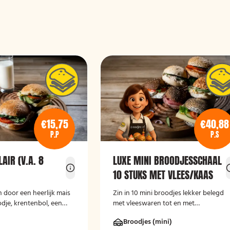
€15,75
€40,88
P.P
P.S
AIR (V.A. 8
LUXE MINI BROODJESSCHAAL
10 STUKS MET VLEES/KAAS
n door een heerlijk mais
Zin in 10 mini broodjes lekker belegd
dje, krentenbol, een
met vleeswaren tot en met
n lekker drankje.
verschillende kaassoorten, bestel dan
Broodjes (mini)
deze luxe broodschaal 10 stuks!