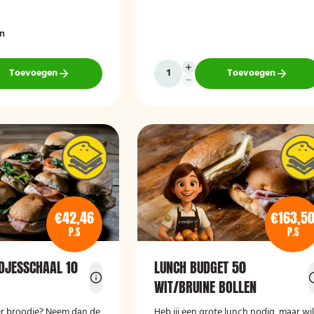
en
Toevoegen
Toevoegen
€42,46
€163,5
P.S
P.S
DJESSCHAAL 10
LUNCH BUDGET 50
WIT/BRUINE BOLLEN
ker broodje? Neem dan de
Heb jij een grote lunch nodig, maar wi