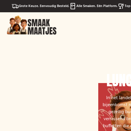
Grote Keuze. Eenvoudig Besteld.
Alle Smaken. Eén Platform.
Top 
LUNC
In het lande
bijeenkomst n
gezellig bu
verrassend br
buffetten die