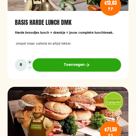
€13,03
P.P
BASIS HARDE LUNCH DMK
Harde broodjes lunch + drankje = jouw complete lunchbreak.
simpel maar vullend en altijd lekker.
Toevoegen
€71,50
P.S