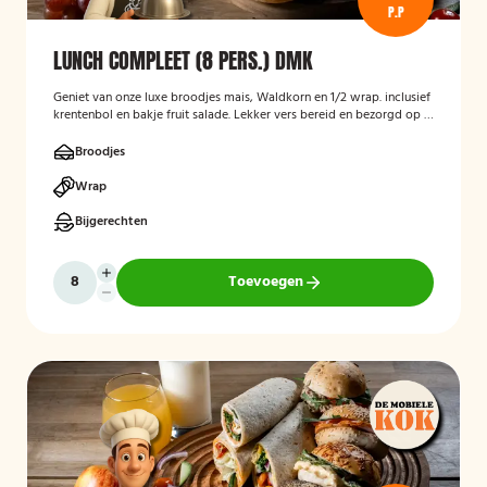
P.P
LUNCH COMPLEET (8 PERS.) DMK
Geniet van onze luxe broodjes mais, Waldkorn en 1/2 wrap. inclusief
krentenbol en bakje fruit salade. Lekker vers bereid en bezorgd op je
thuisadres of op kantoor. Smakelijk!
Broodjes
Wrap
Bijgerechten
Toevoegen