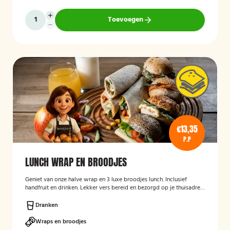
Toevoegen
€13,35
P.P
LUNCH WRAP EN BROODJES
Geniet van onze halve wrap en 3 luxe broodjes lunch. Inclusief
handfruit en drinken. Lekker vers bereid en bezorgd op je thuisadres
of op kantoor. Smakelijk!
Dranken
Wraps en broodjes