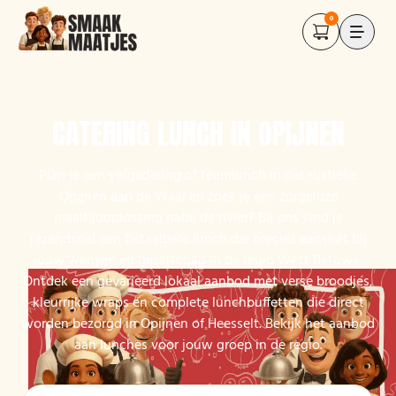
0
CATERING LUNCH IN OPIJNEN
Plan je een vergadering of teamlunch in het rustieke
Opijnen aan de Waal en zoek je een zorgeloze
maaltijdoplossing nabij de rivier? Bij ons vind je
razendsnel een betaalbare lunch die precies aansluit bij
jouw wensen en gezelschap in de regio West Betuwe.
Ontdek een gevarieerd lokaal aanbod met verse broodjes,
kleurrijke wraps en complete lunchbuffetten die direct
worden bezorgd in Opijnen of Heesselt. Bekijk het aanbod
aan lunches voor jouw groep in de regio.