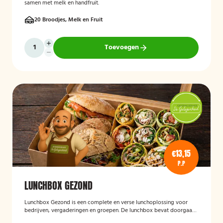
samen met melk en handfruit.
20 Broodjes, Melk en Fruit
Toevoegen
€13,15
P.P
LUNCHBOX GEZOND
Lunchbox Gezond
is een complete en verse lunchoplossing voor
bedrijven, vergaderingen en groepen. De lunchbox bevat doorgaans
een gevarieerde selectie van vers belegde broodjes, wraps, salades,