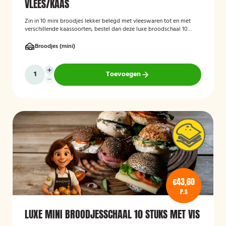
VLEES/KAAS
Zin in 10 mini broodjes lekker belegd met vleeswaren tot en met
verschillende kaassoorten, bestel dan deze luxe broodschaal 10
stuks!
Broodjes (mini)
Toevoegen
€43,60
P.S
LUXE MINI BROODJESSCHAAL 10 STUKS MET VIS