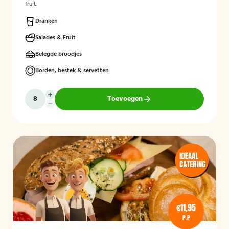
fruit.
Dranken
Salades & Fruit
Belegde broodjes
Borden, bestek & servetten
Toevoegen
€11,95
P.P