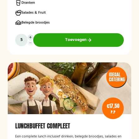
fruit en andere gezonde producten, waarbij rekening kan worden
Dranken
gehouden met dieetwensen en allergieën. De focus ligt op een
smaakvolle, voedzame en verzorgd gepresenteerde lunch die
Salades & Fruit
eenvoudig op locatie wordt bezorgd.
Belegde broodjes
Toevoegen
€17,50
P.P
LUNCHBUFFET COMPLEET
Een complete lunch inclusief drinken, belegde broodjes, salades en