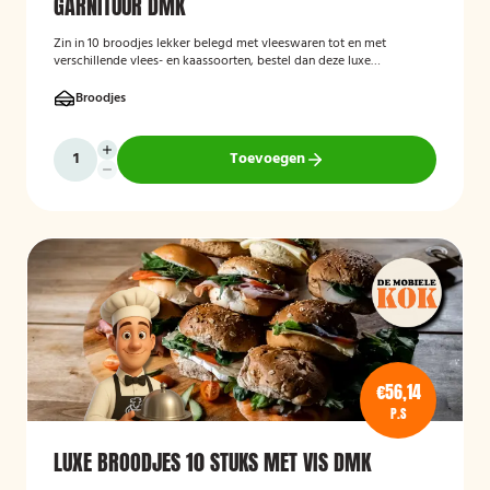
GARNITUUR DMK
Zin in 10 broodjes lekker belegd met vleeswaren tot en met
verschillende vlees- en kaassoorten, bestel dan deze luxe
broodschaal 10 stuks!
Broodjes
Toevoegen
€56,14
P.S
LUXE BROODJES 10 STUKS MET VIS DMK