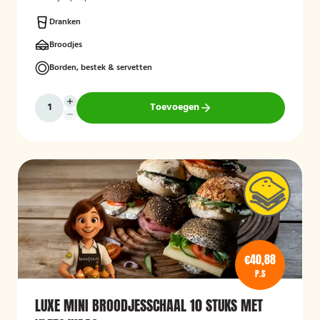
Dranken
Broodjes
Borden, bestek & servetten
Toevoegen
€40,88
P.S
LUXE MINI BROODJESSCHAAL 10 STUKS MET