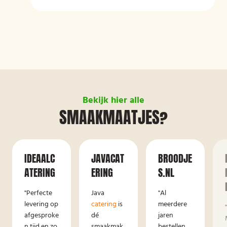
Bekijk hier alle
SMAAKMAATJES?
IDEAALC
JAVACAT
BROODJE
ATERING
ERING
S.NL
"Perfecte
Java
"Al
levering op
catering
is
meerdere
afgesproke
dé
jaren
n tijd en zo
smaakmak
bestellen