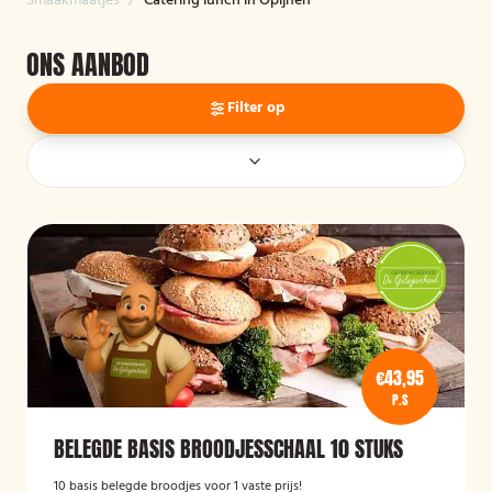
Smaakmaatjes
/
Catering lunch in Opijnen
ONS AANBOD
Filter op
€43,95
P.S
BELEGDE BASIS BROODJESSCHAAL 10 STUKS
10 basis belegde broodjes voor 1 vaste prijs!