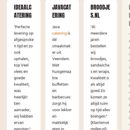
IDEAALC
JAVACAT
BROODJE
ATERING
ERING
S.NL
"Perfecte
Java
"Al
levering op
catering
is
meerdere
afgesproke
dé
jaren
n tijd en zo
smaakmak
bestellen
ook
er uit
wij
ophalen,
Veendam.
broodjes,
top Veel
Met
sandwiche
vlees en
huisgemaa
s en wraps.
goede
kte
Kwaliteit is
kwaliteit,
buffetten
als altijd
was
en
goed. En
heerlijk!
barbecues
komen ze
Een
zorgt hij
altijd ruim
aanrader,
voor lekker
op tijd alles
wij hebben
en
brengen."
ervan
makkelijk
(Klantenve
genoten."
eten in
rtellen.nl)