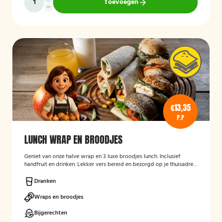
Toevoegen
€13,35
P.P
LUNCH WRAP EN BROODJES
Geniet van onze halve wrap en 3 luxe broodjes lunch. Inclusief
handfruit en drinken. Lekker vers bereid en bezorgd op je thuisadres
of op kantoor. Smakelijk!
Dranken
Wraps en broodjes
Bijgerechten