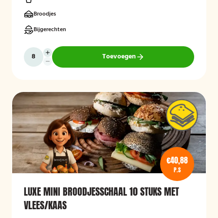
Broodjes
Bijgerechten
Toevoegen
€40,88
P.S
LUXE MINI BROODJESSCHAAL 10 STUKS MET
VLEES/KAAS