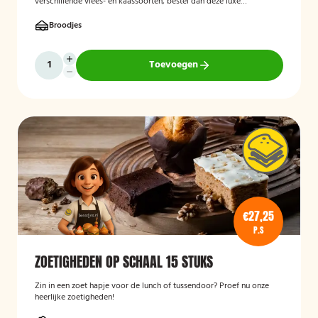
verschillende vlees- en kaassoorten, bestel dan deze luxe
broodschaal 10 stuks!
Broodjes
Toevoegen
€27,25
P.S
ZOETIGHEDEN OP SCHAAL 15 STUKS
Zin in een zoet hapje voor de lunch of tussendoor? Proef nu onze
heerlijke zoetigheden!