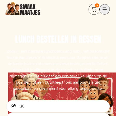
0
LUNCH BESTELLEN IN RESSEN
Zoek jij een heerlijke lunchoplossing nabij het historische
kerkje van Ressen? In slechts een paar stappen kies je uit
de beste lokale cateraars die verse broodjes en buffetten
direct bij je afleveren in de regio tussen Arnhem en
Nijmegen. Of het nu gaat om een zakelijke lunch op de
boerderij of een buurtfeest, ons aanbod is altijd
betaalbaar en gevarieerd voor elke groepsgrootte.