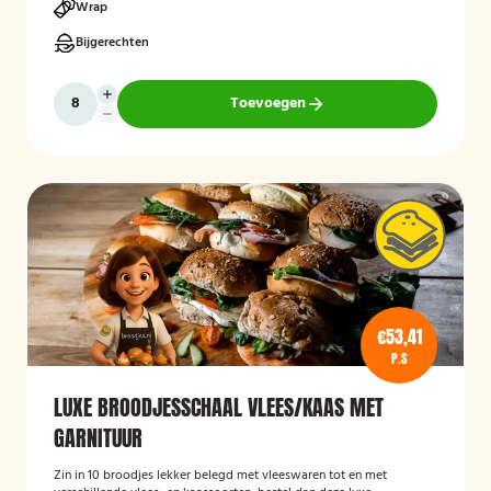
Wrap
Bijgerechten
Toevoegen
€53,41
P.S
LUXE BROODJESSCHAAL VLEES/KAAS MET
GARNITUUR
Zin in 10 broodjes lekker belegd met vleeswaren tot en met