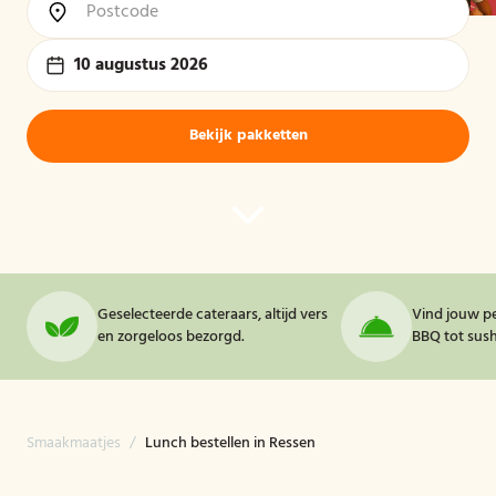
10 augustus 2026
Bekijk pakketten
Geselecteerde cateraars, altijd vers
Vind jouw pe
en zorgeloos bezorgd.
BBQ tot sushi
Smaakmaatjes
/
Lunch bestellen in Ressen