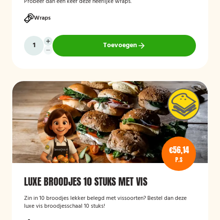
Probeer dan een keer deze heerlijke wraps.
Wraps
Toevoegen
€56,14
P.S
LUXE BROODJES 10 STUKS MET VIS
Zin in 10 broodjes lekker belegd met vissoorten? Bestel dan deze
luxe vis broodjesschaal 10 stuks!