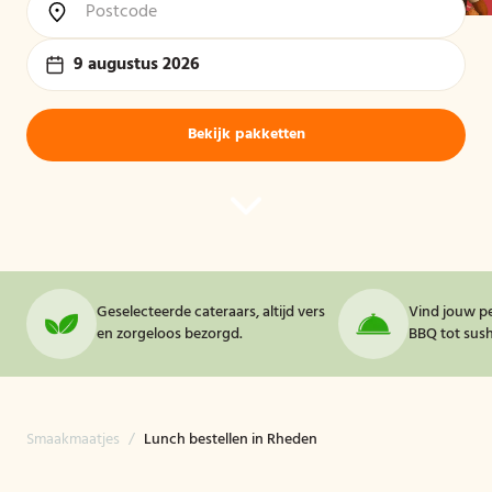
9 augustus 2026
Bekijk pakketten
Geselecteerde cateraars, altijd vers
Vind jouw pe
en zorgeloos bezorgd.
BBQ tot sushi
Smaakmaatjes
/
Lunch bestellen in Rheden