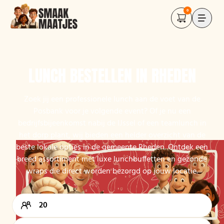
0
LUNCH BESTELLEN IN RHEDEN
Zoek jij een professionele lunch aan de voet van de
Posbank voor je volgende event? Of je nu een
bedrijfsbijeenkomst nabij de IJssel of een teamlunch in
het dorp plant, wij bieden een helder overzicht van de
beste lokale opties in de gemeente Rheden. Ontdek een
breed assortiment met luxe lunchbuffetten en gezonde
wraps die direct worden bezorgd op jouw locatie.