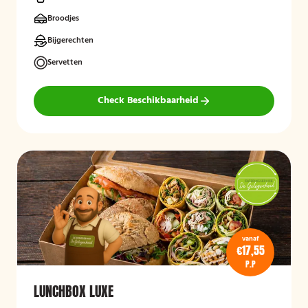
Broodjes
Bijgerechten
Servetten
Check Beschikbaarheid
vanaf
€17,55
P.P
LUNCHBOX LUXE