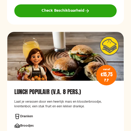
Check Beschikbaarheid
vanaf
€15,75
P.P
LUNCH POPULAIR (V.A. 8 PERS.)
Laat je verassen door een heerlijk mais en klossterbroodje,
krentenbol, een stuk fruit en een lekker drankje.
Dranken
Broodjes