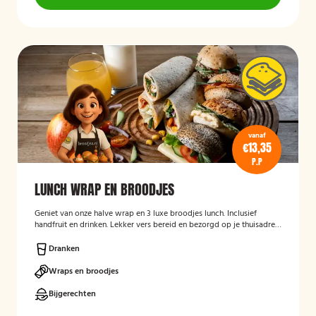
vanaf
€13,35
P.P
LUNCH WRAP EN BROODJES
Geniet van onze halve wrap en 3 luxe broodjes lunch. Inclusief
handfruit en drinken. Lekker vers bereid en bezorgd op je thuisadres
of op kantoor. Smakelijk!
Dranken
Wraps en broodjes
Bijgerechten