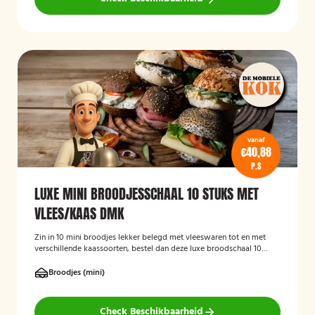
vanaf
€40,88
P.S
LUXE MINI BROODJESSCHAAL 10 STUKS MET
VLEES/KAAS DMK
Zin in 10 mini broodjes lekker belegd met vleeswaren tot en met
verschillende kaassoorten, bestel dan deze luxe broodschaal 10
stuks!
Broodjes (mini)
Check Beschikbaarheid