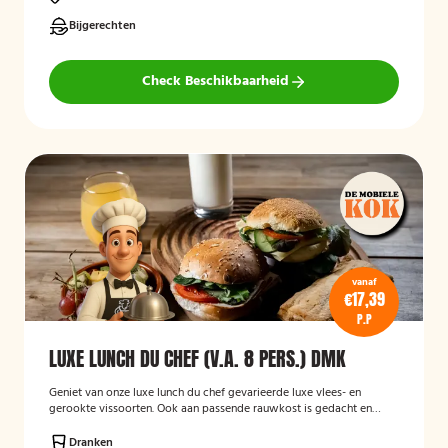
Bijgerechten
Check Beschikbaarheid
vanaf
€17,39
P.P
LUXE LUNCH DU CHEF (V.A. 8 PERS.) DMK
Geniet van onze luxe lunch du chef gevarieerde luxe vlees- en
gerookte vissoorten. Ook aan passende rauwkost is gedacht en
hartige snack. Om het helemaal compleet te maken een lekkere
fruitsalade en dranken.
Dranken