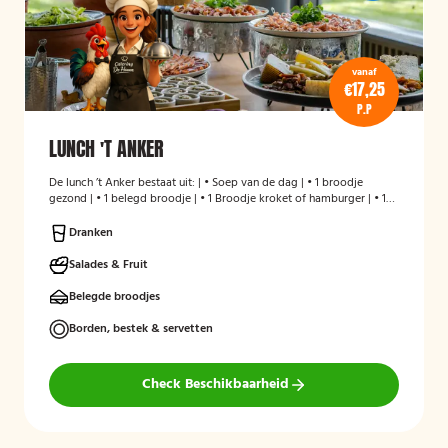
vanaf
€17,25
P.P
LUNCH 'T ANKER
De lunch ’t Anker bestaat uit: | • Soep van de dag | • 1 broodje
gezond | • 1 belegd broodje | • 1 Broodje kroket of hamburger | • 1
stuks fruit | • Melk en/of karnemelk en jus d`Orange
Dranken
Salades & Fruit
Belegde broodjes
Borden, bestek & servetten
Check Beschikbaarheid