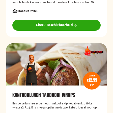
verschillende kaassoorten, bestel dan deze luxe broodschaal 10
stuks!
Broodjes (mini)
Check Beschikbaarheid
vanaf
€12,99
P.P
KANTOORLUNCH TANDOORI WRAPS
Een verse lunchselectie met smaakvolle kip kebab en kip tikka
wraps (2 P.p.). En als vega opties aardappel kebab ideaal voor op
kantoor. In het opmerkingen veld kun je de verdeling aangeven.