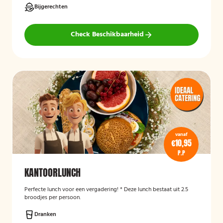
Bijgerechten
Check Beschikbaarheid
vanaf
€10,95
P.P
KANTOORLUNCH
Perfecte lunch voor een vergadering! * Deze lunch bestaat uit 2.5
broodjes per persoon.
Dranken