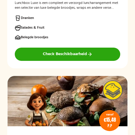
Lunchbox Luxe is een compleet en verzorgd luncharrangement met
een selectie van luxe belegde broodjes, wraps en andere verse
lunchproducten. De lunchbox is geschikt voor zakelijke
bijeenkomsten, vergaderingen en groepslunches en staat bekend
Dranken
om de verse ingrediënten, verzorgde presentatie en de mogelijkheid
om rekening te houden met dieetwensen zoals vegetarisch,
Salades & Fruit
veganistisch of halal.
Belegde broodjes
Check Beschikbaarheid
vanaf
€15,48
P.P