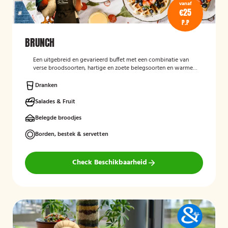
vanaf
€25
P.P
BRUNCH
Een uitgebreid en gevarieerd buffet met een combinatie van
verse broodsoorten, hartige en zoete belegsoorten en warme
gerechten. Perfect voor een complete en gezellige start van de
dag.
Dranken
Salades & Fruit
Belegde broodjes
Borden, bestek & servetten
Check Beschikbaarheid