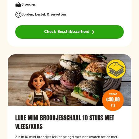
Broodjes
Borden, bestek & servetten
Check Beschikbaarheid
vanaf
€40,88
P.S
LUXE MINI BROODJESSCHAAL 10 STUKS MET
VLEES/KAAS
Zin in 10 mini broodjes lekker belegd met vleeswaren tot en met