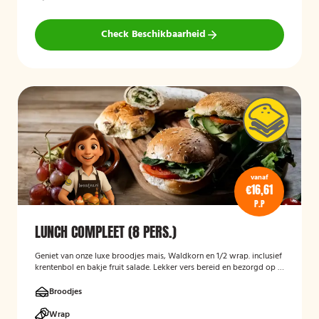
Check Beschikbaarheid
vanaf
€16,61
P.P
LUNCH COMPLEET (8 PERS.)
Geniet van onze luxe broodjes mais, Waldkorn en 1/2 wrap. inclusief
krentenbol en bakje fruit salade. Lekker vers bereid en bezorgd op je
thuisadres of op kantoor. Smakelijk!
Broodjes
Wrap