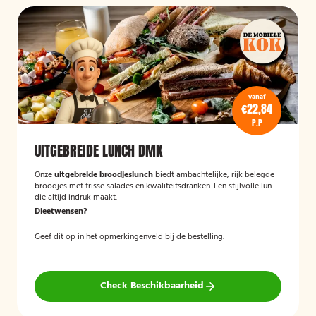
vanaf
€22,84
P.P
UITGEBREIDE LUNCH DMK
Onze
uitgebreide broodjeslunch
biedt ambachtelijke, rijk belegde
broodjes met frisse salades en kwaliteitsdranken. Een stijlvolle lunch
die altijd indruk maakt.
Dieetwensen?
Geef dit op in het opmerkingenveld bij de bestelling.
Check Beschikbaarheid