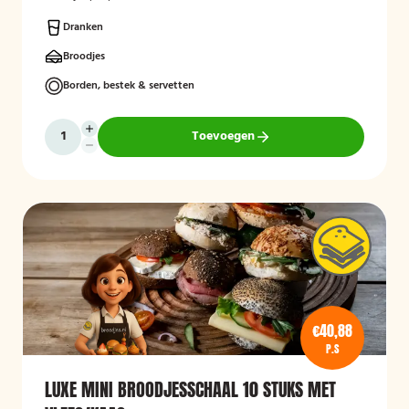
Dranken
Broodjes
Borden, bestek & servetten
Toevoegen
€40,88
P.S
LUXE MINI BROODJESSCHAAL 10 STUKS MET