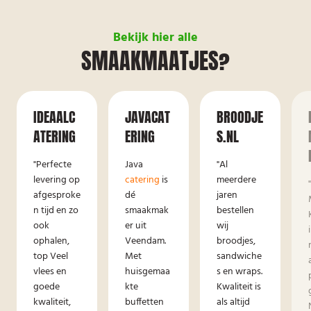
Bekijk hier alle
SMAAKMAATJES?
IDEAALC
JAVACAT
BROODJE
ATERING
ERING
S.NL
"Perfecte
Java
"Al
levering op
catering
is
meerdere
afgesproke
dé
jaren
n tijd en zo
smaakmak
bestellen
ook
er uit
wij
ophalen,
Veendam.
broodjes,
top Veel
Met
sandwiche
vlees en
huisgemaa
s en wraps.
goede
kte
Kwaliteit is
kwaliteit,
buffetten
als altijd