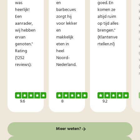
was
en
goed. En
heerlijk!
barbecues
komen ze
Een
zorgt hij
altijd ruim
aanrader,
voor lekker
op tijd alles
wij hebben
en
brengen."
ervan
makkelijk
(Klantenve
genoten."
eten in
rtellen.nl)
Rating
heel
(1252
Noord-
reviews):
Nederland.
9.6
8
9.2
Meer weten?