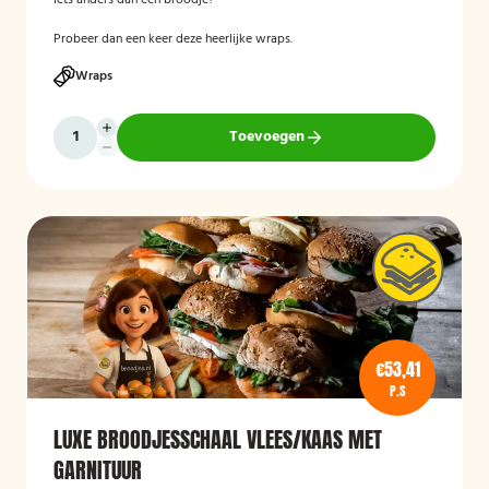
Iets anders dan een broodje?
Probeer dan een keer deze heerlijke wraps.
Wraps
Toevoegen
€53,41
P.S
LUXE BROODJESSCHAAL VLEES/KAAS MET
GARNITUUR