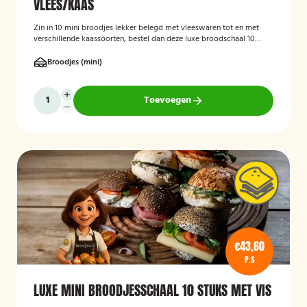
VLEES/KAAS
Zin in 10 mini broodjes lekker belegd met vleeswaren tot en met
verschillende kaassoorten, bestel dan deze luxe broodschaal 10
stuks!
Broodjes (mini)
Toevoegen
€43,60
P.S
LUXE MINI BROODJESSCHAAL 10 STUKS MET VIS