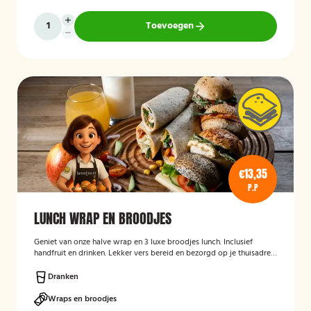
Toevoegen
€13,35
P.P
LUNCH WRAP EN BROODJES
Geniet van onze halve wrap en 3 luxe broodjes lunch. Inclusief
handfruit en drinken. Lekker vers bereid en bezorgd op je thuisadres
of op kantoor. Smakelijk!
Dranken
Wraps en broodjes