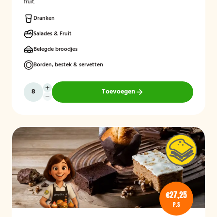
fruit.
Dranken
Salades & Fruit
Belegde broodjes
Borden, bestek & servetten
Toevoegen
€27,25
P.S