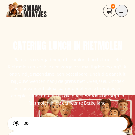
0
CATERING LUNCH IN RIETMOLEN
Plan je een vergadering of teamlunch in het rustieke
Rietmolen en zoek je een zorgeloze maaltijdoplossing? Bij
ons vind je razendsnel een betaalbare lunch die aansluit
bij jouw wensen nabij de grens met Overijssel. Ontdek
een gevarieerd lokaal aanbod met verse broodjes en
complete lunchbuffetten die direct worden bezorgd in
Rietmolen in de gemeente Berkelland.