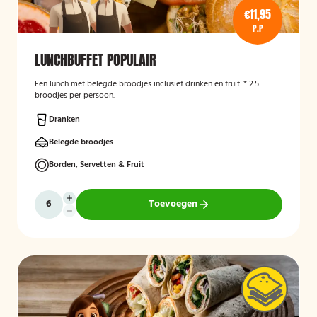
€11,95
P.P
LUNCHBUFFET POPULAIR
Een lunch met belegde broodjes inclusief drinken en fruit. * 2.5
broodjes per persoon.
Dranken
Belegde broodjes
Borden, Servetten & Fruit
Toevoegen