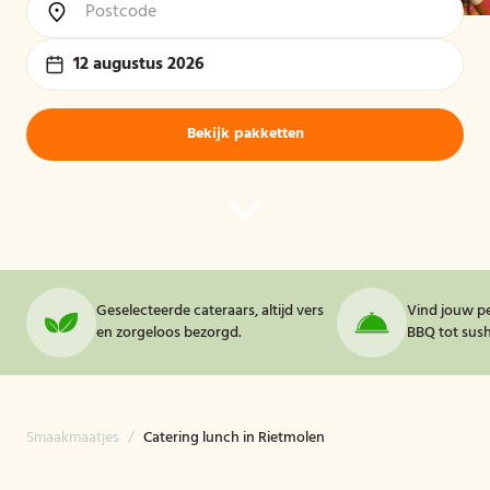
12 augustus 2026
Bekijk pakketten
Geselecteerde cateraars, altijd vers
Vind jouw pe
en zorgeloos bezorgd.
BBQ tot sushi
Smaakmaatjes
/
Catering lunch in Rietmolen