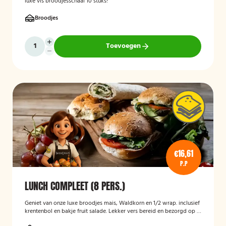
luxe vis broodjesschaal 10 stuks!
Broodjes
Toevoegen
€16,61
P.P
LUNCH COMPLEET (8 PERS.)
Geniet van onze luxe broodjes mais, Waldkorn en 1/2 wrap. inclusief
krentenbol en bakje fruit salade. Lekker vers bereid en bezorgd op je
thuisadres of op kantoor. Smakelijk!