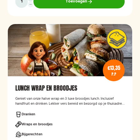
Toevoegen
€13,35
P.P
LUNCH WRAP EN BROODJES
Geniet van onze halve wrap en 3 luxe broodjes lunch. Inclusief
handfruit en drinken. Lekker vers bereid en bezorgd op je thuisadres
of op kantoor. Smakelijk!
Dranken
Wraps en broodjes
Bijgerechten