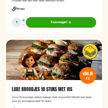
Probeer dan een keer deze heerlijke wraps.
Wraps
Toevoegen
€56,14
P.S
LUXE BROODJES 10 STUKS MET VIS
Zin in 10 broodjes lekker belegd met vissoorten? Bestel dan deze
luxe vis broodjesschaal 10 stuks!