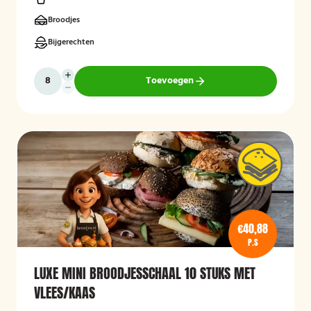
Broodjes
Bijgerechten
Toevoegen
€40,88
P.S
LUXE MINI BROODJESSCHAAL 10 STUKS MET
VLEES/KAAS