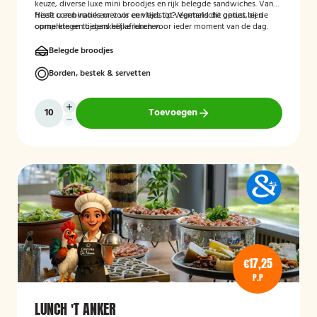
keuze, diverse luxe mini broodjes en rijk belegde sandwiches. Van
frisse combinaties met vis en vlees tot vegetarische opties, een
Heeft u een voorkeur voor een tijdstip? Vermeld dit gerust bij de
complete en toegankelijke lunch voor ieder moment van de dag.
opmerkingen tijdens het afrekenen.
Belegde broodjes
Borden, bestek & servetten
Toevoegen
€17,25
P.P
LUNCH 'T ANKER