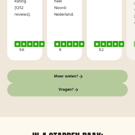
Rating
heel
(1252
Noord-
reviews):
Nederland.
9.6
8
9.2
Meer weten?
Vragen?