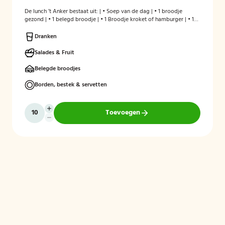
De lunch ’t Anker bestaat uit: | • Soep van de dag | • 1 broodje
gezond | • 1 belegd broodje | • 1 Broodje kroket of hamburger | • 1
stuks fruit | • Melk en/of karnemelk en jus d`Orange
Dranken
Salades & Fruit
Belegde broodjes
Borden, bestek & servetten
Toevoegen