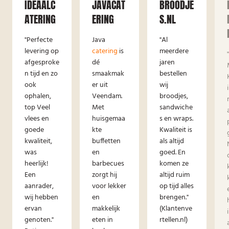
IDEAALC
JAVACAT
BROODJE
ATERING
ERING
S.NL
"Perfecte
Java
"Al
levering op
catering
is
meerdere
afgesproke
dé
jaren
n tijd en zo
smaakmak
bestellen
ook
er uit
wij
ophalen,
Veendam.
broodjes,
top Veel
Met
sandwiche
vlees en
huisgemaa
s en wraps.
goede
kte
Kwaliteit is
kwaliteit,
buffetten
als altijd
was
en
goed. En
heerlijk!
barbecues
komen ze
Een
zorgt hij
altijd ruim
aanrader,
voor lekker
op tijd alles
wij hebben
en
brengen."
ervan
makkelijk
(Klantenve
genoten."
eten in
rtellen.nl)