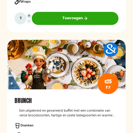
Wraps
Toevoegen
€25
P.P
BRUNCH
Een uitgebreid en gevarieerd buffet met een combinatie van
verse broodsoorten, hartige en zoete belegsoorten en warme
gerechten. Perfect voor een complete en gezellige start van de
dag.
Dranken