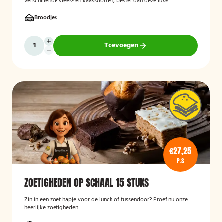
verschillende vlees- en kaassoorten, bestel dan deze luxe
broodschaal 10 stuks!
Broodjes
Toevoegen
€27,25
P.S
ZOETIGHEDEN OP SCHAAL 15 STUKS
Zin in een zoet hapje voor de lunch of tussendoor? Proef nu onze
heerlijke zoetigheden!