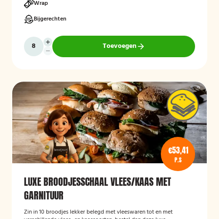
Wrap
Bijgerechten
Toevoegen
€53,41
P.S
LUXE BROODJESSCHAAL VLEES/KAAS MET
GARNITUUR
Zin in 10 broodjes lekker belegd met vleeswaren tot en met