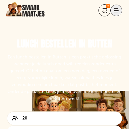
0
LUNCH BESTELLEN IN RUTTEN
Een lunch bestellen in Rutten is een praktische oplossing
wanneer je de lunch goed wilt regelen zonder extra
geregel. Of het nu gaat om een werkdag, een overleg of
een gezamenlijke lunch, via Smaakmaatjes kies je
eenvoudig een lunchpakket dat past bij het moment.
Onder de pakketten lees je meer over hoe lunch bestellen
in Rutten werkt.