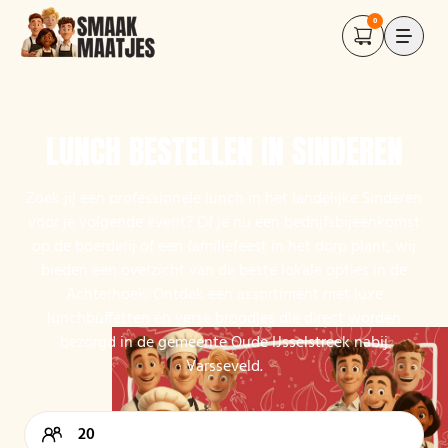
0
LUNCH BESTELLEN IN SINDEREN
Zoek jij een professionele lunch in het landelijke Sinderen
voor je volgende event? Of je nu een bedrijfsbijeenkomst
op de boerderij of een familiefeest in het dorp plant, wij
bieden een overzicht van de beste lokale opties in de
Achterhoek. Ontdek een assortiment met luxe
lunchbuffetten en verse broodjes die direct worden
bezorgd in de gemeente Oude IJsselstreek nabij
Varsseveld.