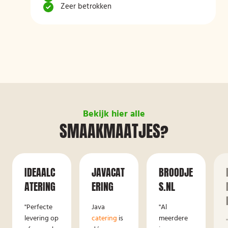
Zeer betrokken
Bekijk hier alle
SMAAKMAATJES?
IDEAALC
JAVACAT
BROODJE
ATERING
ERING
S.NL
"Perfecte
Java
"Al
levering op
catering
is
meerdere