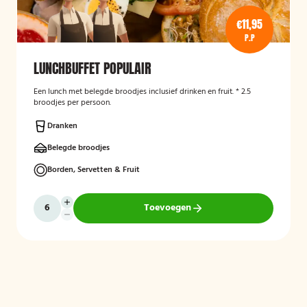
€11,95
P.P
LUNCHBUFFET POPULAIR
Een lunch met belegde broodjes inclusief drinken en fruit. * 2.5
broodjes per persoon.
Dranken
Belegde broodjes
Borden, Servetten & Fruit
Toevoegen