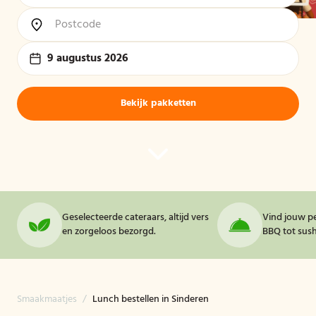
9 augustus 2026
Bekijk pakketten
Geselecteerde cateraars, altijd vers
Vind jouw pe
en zorgeloos bezorgd.
BBQ tot sushi
Smaakmaatjes
/
Lunch bestellen in Sinderen