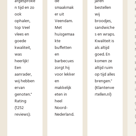
afgesproke
dé
jaren
n tijd en zo
smaakmak
bestellen
ook
er uit
wij
ophalen,
Veendam.
broodjes,
top Veel
Met
sandwiche
vlees en
huisgemaa
s en wraps.
goede
kte
Kwaliteit is
kwaliteit,
buffetten
als altijd
was
en
goed. En
heerlijk!
barbecues
komen ze
Een
zorgt hij
altijd ruim
aanrader,
voor lekker
op tijd alles
wij hebben
en
brengen."
ervan
makkelijk
(Klantenve
genoten."
eten in
rtellen.nl)
Rating
heel
(1252
Noord-
reviews):
Nederland.