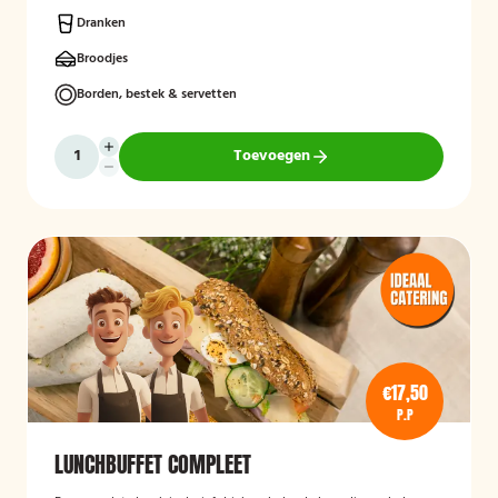
Dranken
Broodjes
Borden, bestek & servetten
Toevoegen
€17,50
P.P
LUNCHBUFFET COMPLEET