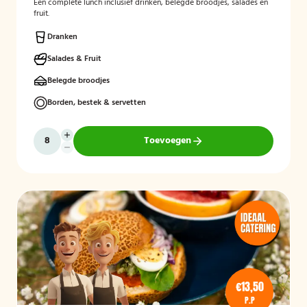
Een complete lunch inclusief drinken, belegde broodjes, salades en
fruit.
Dranken
Salades & Fruit
Belegde broodjes
Borden, bestek & servetten
Toevoegen
€13,50
P.P