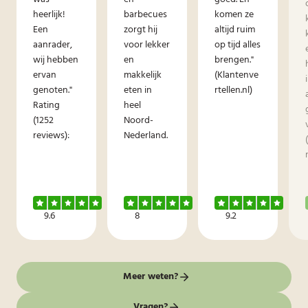
heerlijk!
barbecues
komen ze
Een
zorgt hij
altijd ruim
aanrader,
voor lekker
op tijd alles
wij hebben
en
brengen."
ervan
makkelijk
(Klantenve
genoten."
eten in
rtellen.nl)
Rating
heel
(1252
Noord-
reviews):
Nederland.
9.6
8
9.2
Meer weten?
Vragen?