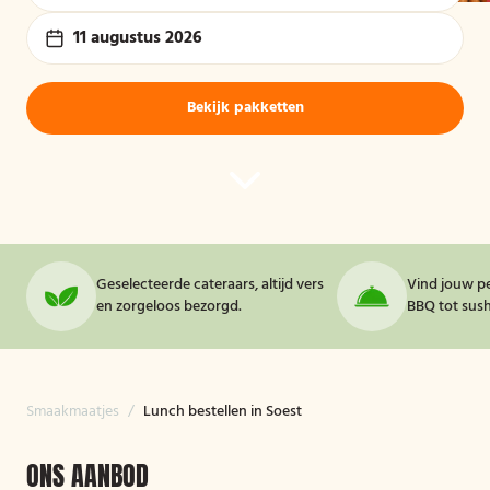
11 augustus 2026
Bekijk pakketten
Geselecteerde cateraars, altijd vers
Vind jouw pe
en zorgeloos bezorgd.
BBQ tot sushi
Smaakmaatjes
/
Lunch bestellen in Soest
ONS AANBOD