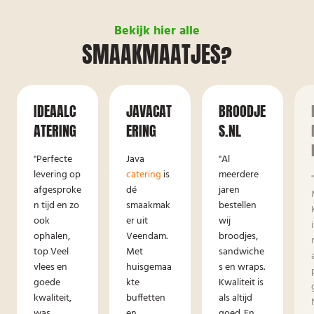
Bekijk hier alle
SMAAKMAATJES?
IDEAALC
JAVACAT
BROODJE
ATERING
ERING
S.NL
"Perfecte
Java
"Al
levering op
catering
is
meerdere
afgesproke
dé
jaren
n tijd en zo
smaakmak
bestellen
ook
er uit
wij
ophalen,
Veendam.
broodjes,
top Veel
Met
sandwiche
vlees en
huisgemaa
s en wraps.
goede
kte
Kwaliteit is
kwaliteit,
buffetten
als altijd
was
en
goed. En