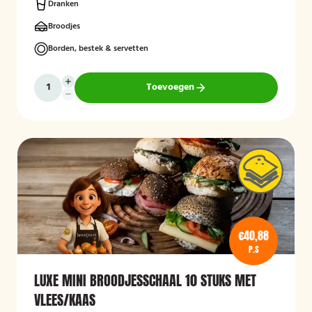
Dranken
Broodjes
Borden, bestek & servetten
Toevoegen
€40,88
P.S
LUXE MINI BROODJESSCHAAL 10 STUKS MET
VLEES/KAAS