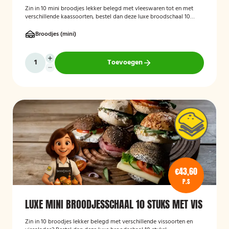
Zin in 10 mini broodjes lekker belegd met vleeswaren tot en met
verschillende kaassoorten, bestel dan deze luxe broodschaal 10
stuks!
Broodjes (mini)
Toevoegen
€43,60
P.S
LUXE MINI BROODJESSCHAAL 10 STUKS MET VIS
Zin in 10 broodjes lekker belegd met verschillende vissoorten en