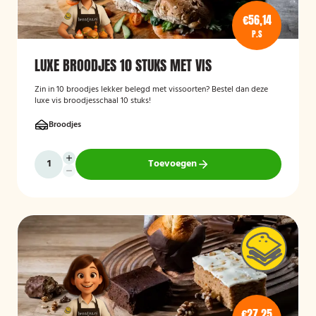
€56,14
P.S
LUXE BROODJES 10 STUKS MET VIS
Zin in 10 broodjes lekker belegd met vissoorten? Bestel dan deze
luxe vis broodjesschaal 10 stuks!
Broodjes
Toevoegen
€27,25