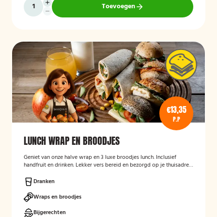
Toevoegen
€13,35
P.P
LUNCH WRAP EN BROODJES
Geniet van onze halve wrap en 3 luxe broodjes lunch. Inclusief
handfruit en drinken. Lekker vers bereid en bezorgd op je thuisadres
of op kantoor. Smakelijk!
Dranken
Wraps en broodjes
Bijgerechten