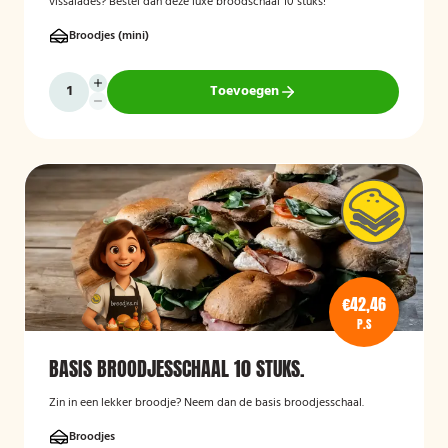
vissalades? Bestel dan deze luxe broodschaal 10 stuks!
Broodjes (mini)
Toevoegen
€42,46
P.S
BASIS BROODJESSCHAAL 10 STUKS.
Zin in een lekker broodje? Neem dan de basis broodjesschaal.
Broodjes