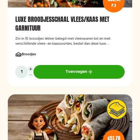
P.S
LUXE BROODJESSCHAAL VLEES/KAAS MET
GARNITUUR
Zin in 10 broodjes lekker belegd met vleeswaren tot en met
verschillende vlees- en kaassoorten, bestel dan deze luxe
broodschaal 10 stuks!
Broodjes
Toevoegen
€51,78