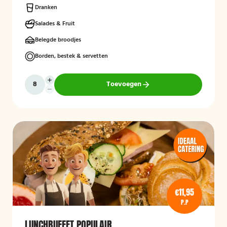
Dranken
Salades & Fruit
Belegde broodjes
Borden, bestek & servetten
Toevoegen
€11,95
P.P
LUNCHBUFFET POPULAIR