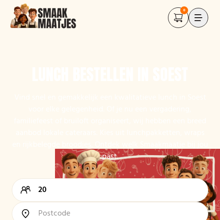
0
LUNCH BESTELLEN IN SOEST
Vind snel en gemakkelijk een kwalitatieve lunch in Soest
voor elke gelegenheid. Of je nu een vergadering,
familiefeest of bruiloft organiseert, wij hebben een breed
aanbod lokale cateraars. Kies uit lunchpakketten, wraps
en rijkbelegde broodjes. Ontdek welk Smaakmaatje bij jou
past.