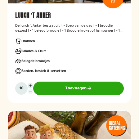
P.P
LUNCH 'T ANKER
De lunch ’t Anker bestaat uit: | • Soep van de dag | • 1 broodje
gezond | • 1 belegd broodje | • 1 Broodje kroket of hamburger | • 1
stuks fruit | • Melk en/of karnemelk en jus d`Orange
Dranken
Salades & Fruit
Belegde broodjes
Borden, bestek & servetten
Toevoegen