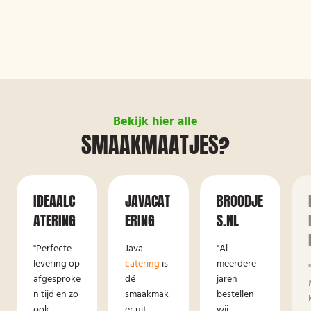
Bekijk hier alle
SMAAKMAATJES?
IDEAALC
JAVACAT
BROODJE
ATERING
ERING
S.NL
"Perfecte
Java
"Al
levering op
catering
is
meerdere
afgesproke
dé
jaren
n tijd en zo
smaakmak
bestellen
ook
er uit
wij