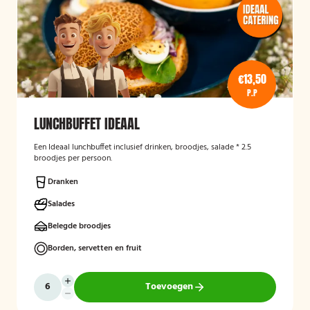
€13,50
P.P
LUNCHBUFFET IDEAAL
Een Ideaal lunchbuffet inclusief drinken, broodjes, salade * 2.5
broodjes per persoon.
Dranken
Salades
Belegde broodjes
Borden, servetten en fruit
Toevoegen