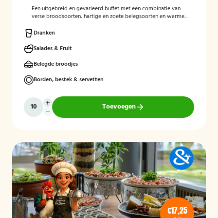
Een uitgebreid en gevarieerd buffet met een combinatie van
verse broodsoorten, hartige en zoete belegsoorten en warme
gerechten. Perfect voor een complete en gezellige start van de
dag.
Dranken
Salades & Fruit
Belegde broodjes
Borden, bestek & servetten
Toevoegen
€17,25