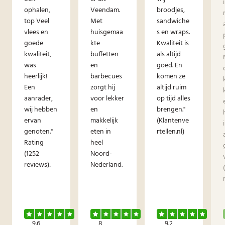
ophalen,
Veendam.
broodjes,
top Veel
Met
sandwiche
vlees en
huisgemaa
s en wraps.
goede
kte
Kwaliteit is
kwaliteit,
buffetten
als altijd
was
en
goed. En
heerlijk!
barbecues
komen ze
Een
zorgt hij
altijd ruim
aanrader,
voor lekker
op tijd alles
wij hebben
en
brengen."
ervan
makkelijk
(Klantenve
genoten."
eten in
rtellen.nl)
Rating
heel
(1252
Noord-
reviews):
Nederland.
9.6
8
9.2