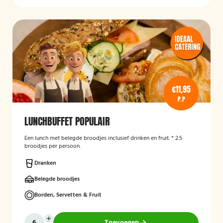
€11,95
P.P
LUNCHBUFFET POPULAIR
Een lunch met belegde broodjes inclusief drinken en fruit. * 2.5
broodjes per persoon.
Dranken
Belegde broodjes
Borden, Servetten & Fruit
Toevoegen