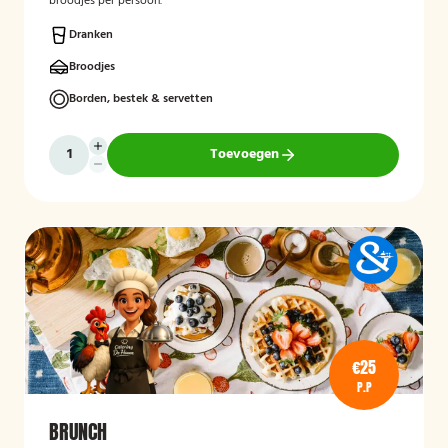
broodjes per persoon.
Dranken
Broodjes
Borden, bestek & servetten
Toevoegen
€25
P.P
BRUNCH