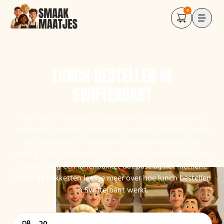
0
LUNCH BESTELLEN IN
SWIFTERBANT
Een lunch bestellen in Swifterbant is een praktische
oplossing wanneer je de lunch goed wilt regelen zonder
extra geregel. Of het nu gaat om een werkdag, een
overleg of een gezamenlijke lunch, via Smaakmaatjes kies
je eenvoudig een lunchpakket dat past bij het moment.
Onder de pakketten lees je meer over hoe lunch bestellen
in Swifterbant werkt.