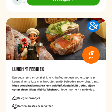
€17
P.P
LUNCH 'T FEBRIEK
Een gevarieerd en smakelijk lunchbuffet met een kopje soep naar
keuze, diverse luxe mini broodjes en rijk belegde sandwiches. Van
frisse combinaties met vis en vlees tot vegetarische opties, een
Heeft u een voorkeur voor een tijdstip? Vermeld dit gerust bij de
complete en toegankelijke lunch voor ieder moment van de dag.
opmerkingen tijdens het afrekenen.
Belegde broodjes
Borden, bestek & servetten