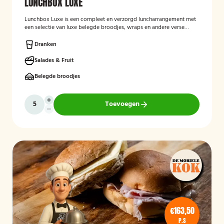
LUNCHBOX LUXE
Lunchbox Luxe is een compleet en verzorgd luncharrangement met
een selectie van luxe belegde broodjes, wraps en andere verse
lunchproducten. De lunchbox is geschikt voor zakelijke
bijeenkomsten, vergaderingen en groepslunches en staat bekend
Dranken
om de verse ingrediënten, verzorgde presentatie en de mogelijkheid
om rekening te houden met dieetwensen zoals vegetarisch,
Salades & Fruit
veganistisch of halal.
Belegde broodjes
Toevoegen
€163,50
P.S