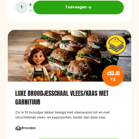
Toevoegen
€53,41
P.S
LUXE BROODJESSCHAAL VLEES/KAAS MET
GARNITUUR
Zin in 10 broodjes lekker belegd met vleeswaren tot en met
verschillende vlees- en kaassoorten, bestel dan deze luxe
broodschaal 10 stuks!
Broodjes