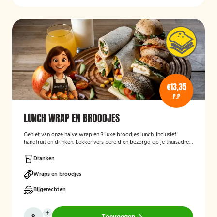
€13,35
P.P
LUNCH WRAP EN BROODJES
Geniet van onze halve wrap en 3 luxe broodjes lunch. Inclusief
handfruit en drinken. Lekker vers bereid en bezorgd op je thuisadres
of op kantoor. Smakelijk!
Dranken
Wraps en broodjes
Bijgerechten
Toevoegen