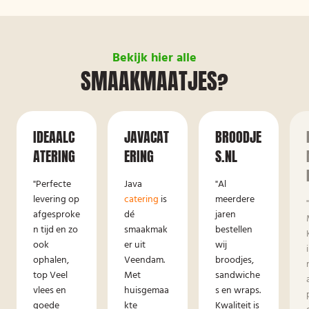
Bekijk hier alle
SMAAKMAATJES?
IDEAALC
JAVACAT
BROODJE
ATERING
ERING
S.NL
"Perfecte
Java
"Al
levering op
catering
is
meerdere
afgesproke
dé
jaren
n tijd en zo
smaakmak
bestellen
ook
er uit
wij
ophalen,
Veendam.
broodjes,
top Veel
Met
sandwiche
vlees en
huisgemaa
s en wraps.
goede
kte
Kwaliteit is