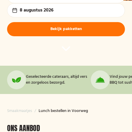
8 augustus 2026
Bekijk pakketten
Geselecteerde cateraars, altijd vers
Vind jouw pe
en zorgeloos bezorgd.
BBQ tot sushi
Smaakmaatjes
/
Lunch bestellen in Voorweg
ONS AANBOD