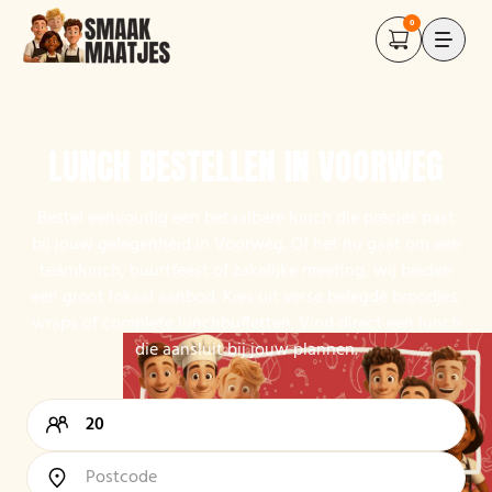
0
LUNCH BESTELLEN IN VOORWEG
Bestel eenvoudig een betaalbare lunch die precies past
bij jouw gelegenheid in Voorweg. Of het nu gaat om een
teamlunch, buurtfeest of zakelijke meeting, wij bieden
een groot lokaal aanbod. Kies uit verse belegde broodjes,
wraps of complete lunchbuffetten. Vind direct een lunch
die aansluit bij jouw plannen.