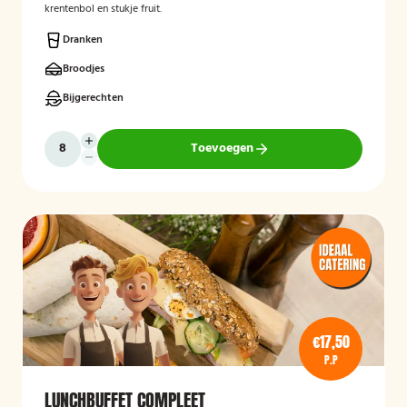
krentenbol en stukje fruit.
Dranken
Broodjes
Bijgerechten
Toevoegen
€17,50
P.P
LUNCHBUFFET COMPLEET