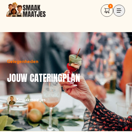
0
Gelegenheden
JOUW CATERINGPLAN
Smaakmaatjes