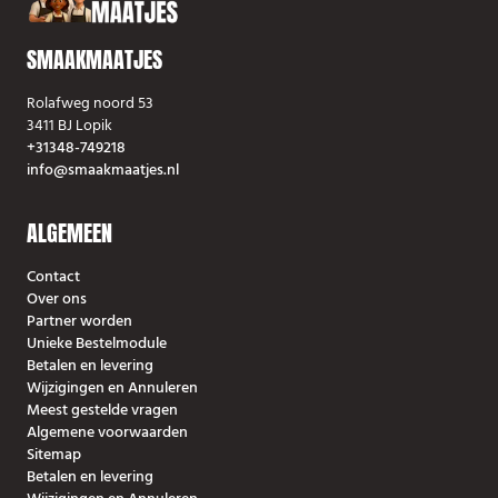
onuitwisbare indruk!
Daarnaast is het ook
SMAAKMAATJES
een goede manier van
kosten besparen; zeker
Rolafweg noord 53
als de hoeveelheden
3411 BJ Lopik
wat groter zijn valt er
+31348-749218
op dit punt veel winst
info@smaakmaatjes.nl
te behalen.
ALGEMEEN
Contact
Over ons
Partner worden
Unieke Bestelmodule
Betalen en levering
Wijzigingen en Annuleren
Meest gestelde vragen
Algemene voorwaarden
Sitemap
Betalen en levering