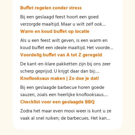
Buffet regelen zonder stress
Bij een geslaagd feest hoort een goed
verzorgde maaltijd. Maar u wilt zelf ook
kunnen genieten van uw feest of partij.
Warm en koud buffet op locatie
Daarom is een warm buffet aan huis laten
Als u een feest wilt geven, is een warm en
bezorgen een goede uitkomst. Door een
koud buffet een ideale maaltijd. Het voordeel
warm buffet te kiezen, kiest u voor gemak,
van een buffet is dat het gemakkelijk op elke
Voordelig buffet van A tot Z geregeld
voordeel en smaak! U en uw gasten kunnen
gewenste locatie kan worden geleverd, en u
De kant-en-klare pakketten zijn bij ons zeer
genieten van een heerlijk verzorgde maaltijd
heeft nergens omkijken naar. Als wij een
scherp geprijsd. U krijgt daar dan bij:
en u hoeft nergens naar om te kijken!
buffet leveren, zorgen wij ervoor dat alles op
kipkerriesalade, rundvleessalade,
Knoflooksaus maken | Zo doe je dat!
tijd wordt bezorgd en dat er voldoende
rauwkostsalade en stokbrood met
Bij een geslaagde barbecue horen goede
borden en bestek aanwezig zijn. Over de vaat
kruidenboter. Maar dat is nog lang niet alle
sauzen, zoals een heerlijke knoflooksaus.
hoeft u zich ook geen zorgen te maken, want
voordelen die wij leveren bij een goedkoop
Vaak wordt het belang van een goede saus
Checklist voor een geslaagde BBQ
die doen wij voor u!
buffet. Wij leveren naast de salades: bami,
onderschat en dat is jammer, want hier is
Zodra het maar even mooi weer is kunt u ze
nasi, gehaktballetjes in zoetzure saus, kipfilet
veel winst te behalen! Natuurlijk zijn er
vaak al snel ruiken; de barbecues. Het kan
in satésaus en gebakken krieltjes. Wij zorgen
goede premium sausfabrikanten, maar met
dan zomaar zijn dat het bij u ook begint te
dat het buffet tijdig bij u wordt geleverd
een heerlijke zelfgemaakte saus maakt u een
kriebelen. Als u besluit om voor vrienden,