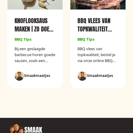
KNOFLOOKSAUS
BBQ VLEES VAN
MAKEN | ZO DOE
TOPKWALITEIT
JE DAT!
REGELEN?
BBQ Tips
BBQ Tips
Bij een geslaagde
BBQ vlees van
barbecue horen goede
topkwaliteit, bestel je
sauzen, zoals een
via onze online BBQ
heerlijke knoflooksaus.
shop, is een geweldige
Vaak wordt het belang
manier om van de
Smaakmaatjes
Smaakmaatjes
van een goede saus
beste kwaliteit vlees te
onderschat en dat is
genieten zonder dat je
jammer, want hier is
hiervoor de deur uit
veel winst te behalen!
hoeft.
Natuurlijk zijn er goede
premium
sausfabrikanten, maar
met een heerlijke
zelfgemaakte saus
maakt u een