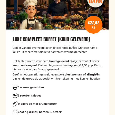
€27,47
P.P
LUXE COMPLEET BUFFET (KOUD GELEVERD)
Geniet van dit overheerlijke en uitgebreide buffet! Met een ruime
keuze uit meerdere salade varianten en warme gerechten.
Het buffet wordt standaard
koud geleverd.
Wil je het buffet liever
warm ontvangen?
Dat kan tegen een
toeslag van € 3,50 p.p.
Kies
hiervoor de variant 'warm geleverd'.
Geef in het opmerkingenveld eventuele
dieetwensen of allergieën
binnen de groep door, zodat wij hier rekening mee kunnen houden.
8 warme gerechten
6 soorten salades
Stokbrood met kruidenboter
Chafing dishes, borden & bestek