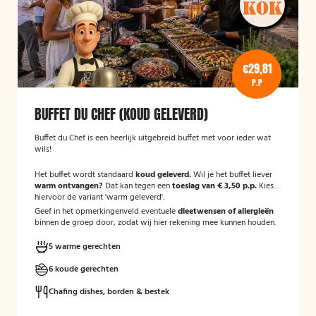
€29,81
P.P
BUFFET DU CHEF (KOUD GELEVERD)
Buffet du Chef is een heerlijk uitgebreid buffet met voor ieder wat
wils!
Het buffet wordt standaard
koud geleverd.
Wil je het buffet liever
warm ontvangen?
Dat kan tegen een
toeslag van € 3,50 p.p.
Kies
hiervoor de variant 'warm geleverd'.
Geef in het opmerkingenveld eventuele
dieetwensen of allergieën
binnen de groep door, zodat wij hier rekening mee kunnen houden.
5 warme gerechten
6 koude gerechten
Chafing dishes, borden & bestek