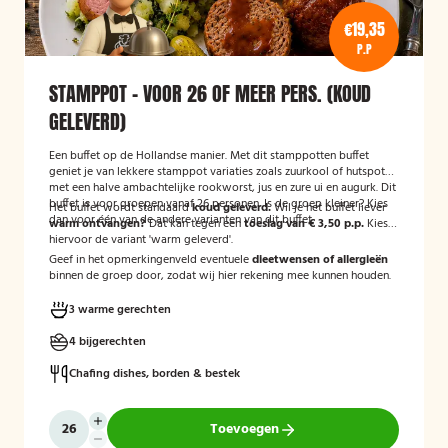
€19,35
P.P
STAMPPOT - VOOR 26 OF MEER PERS. (KOUD
GELEVERD)
Een buffet op de Hollandse manier. Met dit stamppotten buffet
geniet je van lekkere stamppot variaties zoals zuurkool of hutspot
met een halve ambachtelijke rookworst, jus en zure ui en augurk. Dit
buffet is voor groepen vanaf 26 personen. Is de groep kleiner? Kies
Het buffet wordt standaard
koud geleverd.
Wil je het buffet liever
dan voor één van de andere varianten van dit buffet.
warm ontvangen?
Dat kan tegen een
toeslag van € 3,50 p.p.
Kies
hiervoor de variant 'warm geleverd'.
Geef in het opmerkingenveld eventuele
dieetwensen of allergieën
binnen de groep door, zodat wij hier rekening mee kunnen houden.
3 warme gerechten
4 bijgerechten
Chafing dishes, borden & bestek
Toevoegen