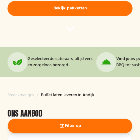
Bekijk pakketten
Geselecteerde cateraars, altijd vers
Vind jouw pe
en zorgeloos bezorgd.
BBQ tot sushi
Smaakmaatjes
/
Buffet laten leveren in Andijk
ONS AANBOD
Filter op