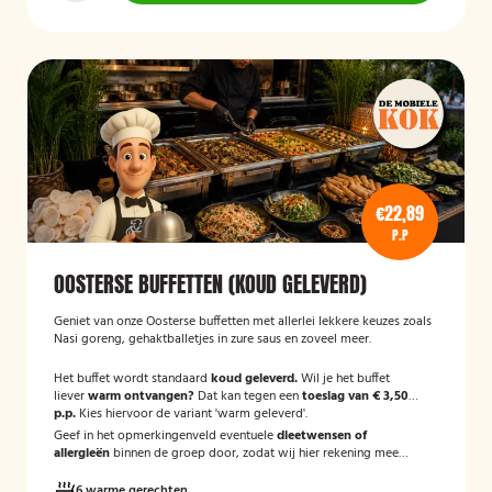
€22,89
P.P
OOSTERSE BUFFETTEN (KOUD GELEVERD)
Geniet van onze Oosterse buffetten met allerlei lekkere keuzes zoals
Nasi goreng, gehaktballetjes in zure saus en zoveel meer.
Het buffet wordt standaard
koud geleverd.
Wil je het buffet
liever
warm ontvangen?
Dat kan tegen een
toeslag van € 3,50
p.p.
Kies hiervoor de variant 'warm geleverd'.
Geef in het opmerkingenveld eventuele
dieetwensen of
allergieën
binnen de groep door, zodat wij hier rekening mee
kunnen houden.
6 warme gerechten