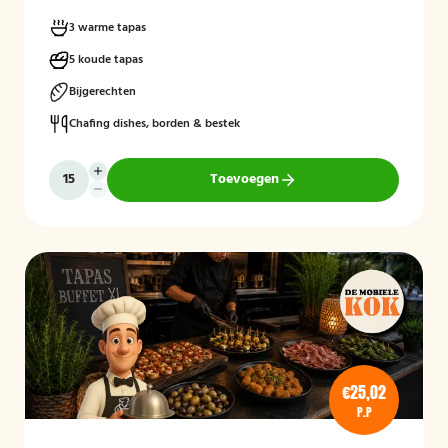
3 warme tapas
5 koude tapas
Bijgerechten
Chafing dishes, borden & bestek
Toevoegen
€25,02
P.P