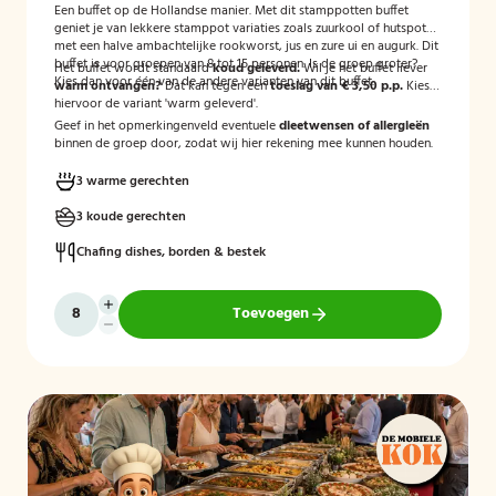
Een buffet op de Hollandse manier. Met dit stamppotten buffet
geniet je van lekkere stamppot variaties zoals zuurkool of hutspot
met een halve ambachtelijke rookworst, jus en zure ui en augurk. Dit
buffet is voor groepen van 8 tot 15 personen. Is de groep groter?
Het buffet wordt standaard
koud geleverd.
Wil je het buffet liever
Kies dan voor één van de andere varianten van dit buffet.
warm ontvangen?
Dat kan tegen een
toeslag van € 3,50 p.p.
Kies
hiervoor de variant 'warm geleverd'.
Geef in het opmerkingenveld eventuele
dieetwensen of allergieën
binnen de groep door, zodat wij hier rekening mee kunnen houden.
3 warme gerechten
3 koude gerechten
Chafing dishes, borden & bestek
Toevoegen