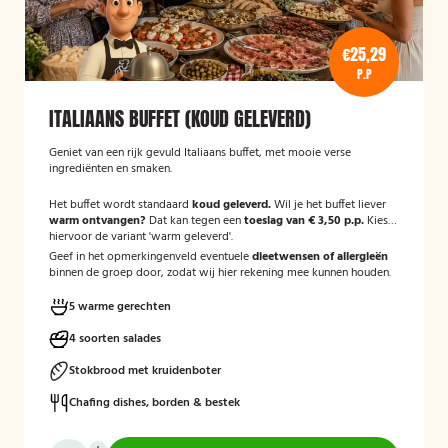
€25,29
P.P
ITALIAANS BUFFET (KOUD GELEVERD)
Geniet van een rijk gevuld Italiaans buffet, met mooie verse
ingrediënten en smaken.
Het buffet wordt standaard
koud geleverd.
Wil je het buffet liever
warm ontvangen?
Dat kan tegen een
toeslag van € 3,50 p.p.
Kies
hiervoor de variant 'warm geleverd'.
Geef in het opmerkingenveld eventuele
dieetwensen of allergieën
binnen de groep door, zodat wij hier rekening mee kunnen houden.
5 warme gerechten
4 soorten salades
Stokbrood met kruidenboter
Chafing dishes, borden & bestek