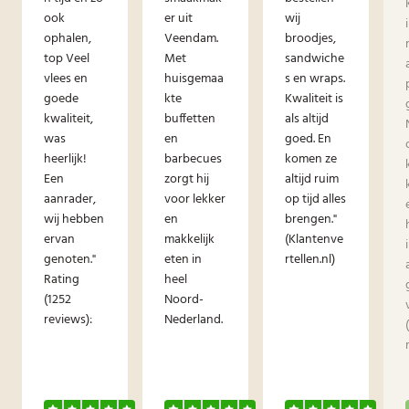
ook
er uit
wij
ophalen,
Veendam.
broodjes,
top Veel
Met
sandwiche
vlees en
huisgemaa
s en wraps.
goede
kte
Kwaliteit is
kwaliteit,
buffetten
als altijd
was
en
goed. En
heerlijk!
barbecues
komen ze
Een
zorgt hij
altijd ruim
aanrader,
voor lekker
op tijd alles
wij hebben
en
brengen."
ervan
makkelijk
(Klantenve
genoten."
eten in
rtellen.nl)
Rating
heel
(1252
Noord-
reviews):
Nederland.