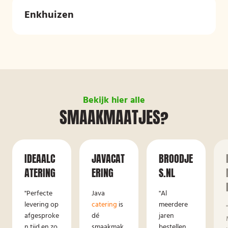
Enkhuizen
Bekijk hier alle
SMAAKMAATJES?
IDEAALC
JAVACAT
BROODJE
ATERING
ERING
S.NL
"Perfecte
Java
"Al
levering op
catering
is
meerdere
afgesproke
dé
jaren
n tijd en zo
smaakmak
bestellen