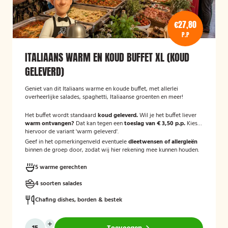
€27,80
P.P
ITALIAANS WARM EN KOUD BUFFET XL (KOUD
GELEVERD)
Geniet van dit Italiaans warme en koude buffet, met allerlei
overheerlijke salades, spaghetti, Italiaanse groenten en meer!
Het buffet wordt standaard
koud geleverd.
Wil je het buffet liever
warm ontvangen?
Dat kan tegen een
toeslag van € 3,50 p.p.
Kies
hiervoor de variant 'warm geleverd'.
Geef in het opmerkingenveld eventuele
dieetwensen of allergieën
binnen de groep door, zodat wij hier rekening mee kunnen houden.
5 warme gerechten
4 soorten salades
Chafing dishes, borden & bestek