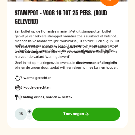
STAMPPOT - VOOR 16 TOT 25 PERS. (KOUD
GELEVERD)
Een buffet op de Hollandse manier. Met dit stamppotten buffet
geniet je van lekkere stamppot variaties zoals zuurkool of hutspot
met een halve ambachtelijke rookworst, jus en zure ui en augurk. Dit
buffet is voor groepen van 16 tot 25 personen. Is de groep groter of
Het buffet wordt standaard
koud geleverd.
Wil je het buffet liever
kleiner? Kies dan voor één van de andere varianten van dit buffet.
warm ontvangen?
Dat kan tegen een
toeslag van € 3,50 p.p.
Kies
hiervoor de variant 'warm geleverd'.
Geef in het opmerkingenveld eventuele
dieetwensen of allergieën
binnen de groep door, zodat wij hier rekening mee kunnen houden.
3 warme gerechten
3 koude gerechten
Chafing dishes, borden & bestek
Toevoegen