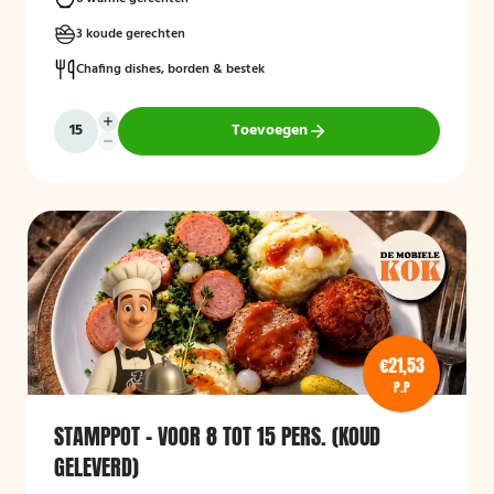
3 koude gerechten
Chafing dishes, borden & bestek
Toevoegen
€21,53
P.P
STAMPPOT - VOOR 8 TOT 15 PERS. (KOUD
GELEVERD)